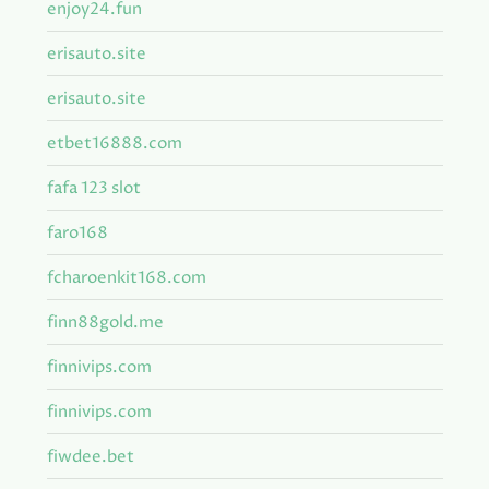
enjoy24.fun
erisauto.site
erisauto.site
etbet16888.com
fafa 123 slot
faro168
fcharoenkit168.com
finn88gold.me
finnivips.com
finnivips.com
fiwdee.bet