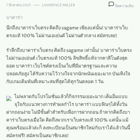
บน
7 สิงหาคม 2025
LAWRENCE MILLER
ปิดความเห็น
บา
คา
บาคาร่า
ร่า
นึกถึงบาคาร่าเว็บตรง คิดถึง sagame เพียงแค่นั้น! บาคาร่าเว็บ
บา
คา
ตรงแท้ 100% ไม่ผ่านเอเย่นต์ ไม่ผ่านตัวกลาง สมัครเลย!
ร่า
เจ้า
รำลึกถึงบาคาร่าเว็บตรง คิดถึง sagame เท่านั้น! บาคาร่าเว็บตรง
ใหญ
เกม
ไม่ผ่านเอเย่นต์ เว็บตรงแท้ 100% ลิขสิทธิ์แท้จากคาสิโนดังสุด
ดี
ยอด บาคาร่า เว็บไซต์ตรงเป็นเว็บที่มีมาตรฐานและความ
บริ
ปลอดภัยสูง ได้รับความไว้วางใจจากนักพนันเยอะมาก บันเทิงใจ
เด่น
กับเกมเดิมพันที่เหมาะสมที่สุดได้ทุกวันตลอด 1 วัน
TO
63
BY
ไม่พลาดกับโปรโมชั่นแล้วก็กิจกรรมเยอะมาก เต็มอิ่มแบบ
JUL
จุใจกับแนวทางการทำผลกำไร บาคาร่า แบบฟินๆได้ทั้งวัน
YA
รับ
ฝากถอนง่าย ไม่มีขั้นต่ำสำหรับเพื่อการฝากถอน ถ้าหากคิดถึงบา
แค
คาร่าเว็บตรงเมื่อใด คิดถึงพวกเราเว็บตรงแท้ 100% แค่นั้น แม้
แบ
คุณพร้อมแล้วล่ะก็ ลงทะเบียนเป็นสมาชิกใหม่กับเราได้แล้ววันนี้
15
กำ
สมัครฟรี! สมัครเป็นสมาชิกเลย!