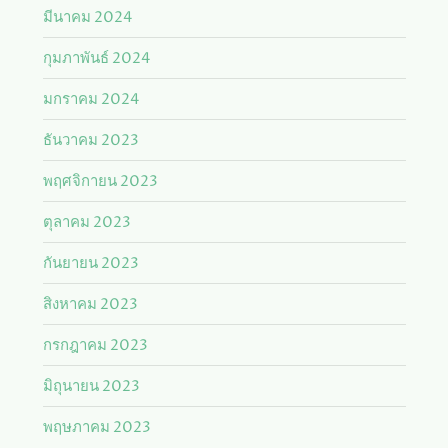
มีนาคม 2024
กุมภาพันธ์ 2024
มกราคม 2024
ธันวาคม 2023
พฤศจิกายน 2023
ตุลาคม 2023
กันยายน 2023
สิงหาคม 2023
กรกฎาคม 2023
มิถุนายน 2023
พฤษภาคม 2023