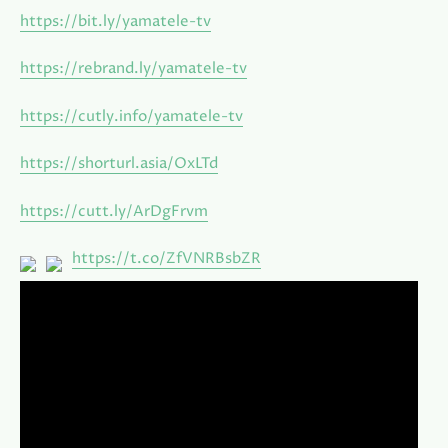
https://bit.ly/yamatele-tv
https://rebrand.ly/yamatele-tv
https://cutly.info/yamatele-tv
https://shorturl.asia/OxLTd
https://cutt.ly/ArDgFrvm
https://t.co/ZfVNRBsbZR