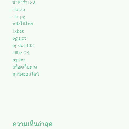
บาคาร่า168
slotxo
slotpg
หนังโป๊ไทย
1xbet
pg slot
pgslot888
allbet24
pgslot
สล็อตเว็บตรง
ดูหนังออนไลน์
ความเห็นล่าสุด