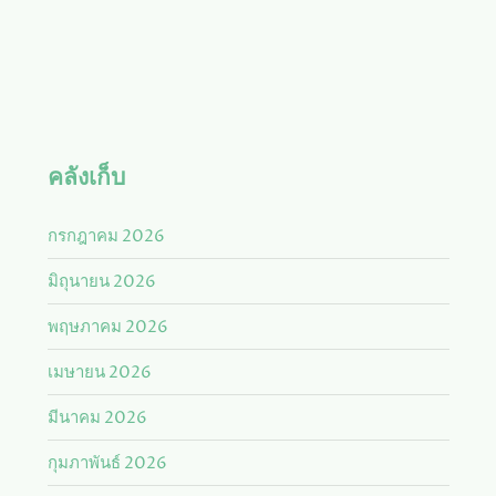
คลังเก็บ
กรกฎาคม 2026
มิถุนายน 2026
พฤษภาคม 2026
เมษายน 2026
มีนาคม 2026
กุมภาพันธ์ 2026