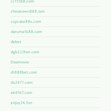
cc11388.com
chinatown888.win
cupcake88x.com
daruma1688.com
debet
dgb222hot.com
Doomovie
dr888bet.com
du2477.com
ek4567.com
enjoy24.fun