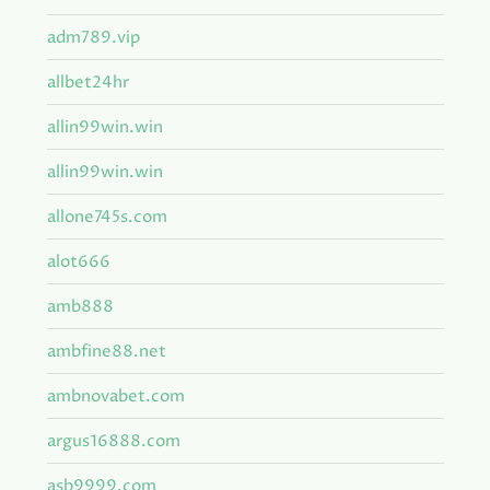
adm789.vip
allbet24hr
allin99win.win
allin99win.win
allone745s.com
alot666
amb888
ambfine88.net
ambnovabet.com
argus16888.com
asb9999.com