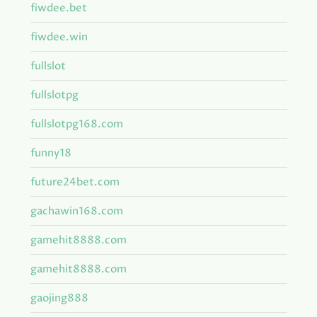
fiwdee.bet
fiwdee.win
fullslot
fullslotpg
fullslotpg168.com
funny18
future24bet.com
gachawin168.com
gamehit8888.com
gamehit8888.com
gaojing888