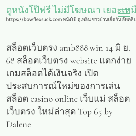
Skip
ดูหนังโป๊ฟรี ไม่มีโฆษณา เยอะเหมื
to
content
https://bowflexsuck.com หนังโป๊ ดูเพลิน ชาวบ้านเย็ดกัน อัพคลิปม
สล็อตเว็บตรง amb888.win 14 มิ.ย.
68 สล็อตเว็บตรง website แตกง่าย
เกมสล็อตได้เงินจริง เปิด
ประสบการณ์ใหม่ของการเล่น
สล็อต casino online เว็บแม่ สล็อต
เว็บตรง ใหม่ล่าสุด Top 65 by
Dalene