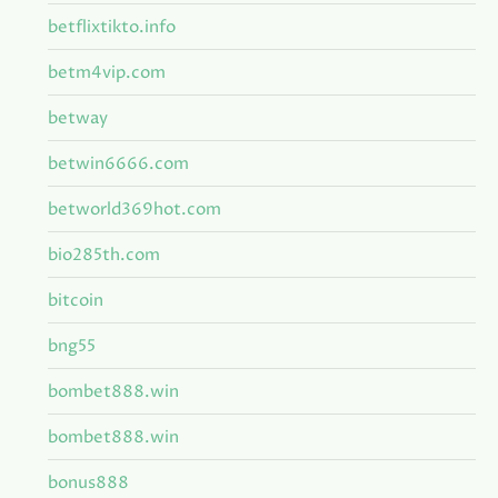
betflixtikto.info
betm4vip.com
betway
betwin6666.com
betworld369hot.com
bio285th.com
bitcoin
bng55
bombet888.win
bombet888.win
bonus888