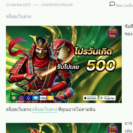
27 เมษายน 2025
LAWRENCE MILLER
ปิดความเห็
สล็อตเว็บตรง
ข้อด
ของ
สล็อตเว็บตรง
สล็อตเว็บตรง
ที่คุณอาจไม่คาดฝัน
การ
เล่น