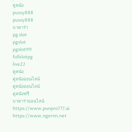
ดูหนัง
pussy888
pussy888
บาคาร่า
pg slot
pgslot
pgslot99
fullslotpg
live22
ดูหนัง
ดูหนังออนไลน์
ดูหนังออนไลน์
ดูหนังฟรี
บาคาร่าออนไลน์
https://www.punpro777.ai
https://www.ngernn.net