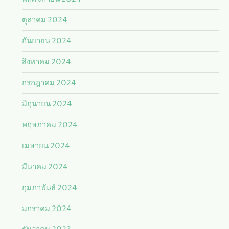
ตุลาคม 2024
กันยายน 2024
สิงหาคม 2024
กรกฎาคม 2024
มิถุนายน 2024
พฤษภาคม 2024
เมษายน 2024
มีนาคม 2024
กุมภาพันธ์ 2024
มกราคม 2024