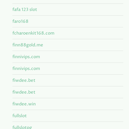
fafa 123 slot
faro168
fcharoenkit168.com
finn88gold.me
finnivips.com
finnivips.com
fiwdee.bet
fiwdee.bet
fiwdee.win
fullslot
fullslotpg