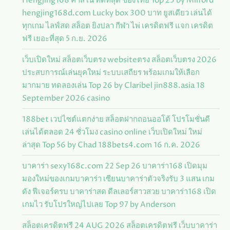
Hengjing168 คาสิโน ที่ดีที่สุด ของไทย Top 23 by Milford
hengjing168d.com Lucky box 300 บาท ยูสเดียว เล่นได้
ทุกเกม ไลฟ์สด สล็อต ยิงปลา กีฬา ไพ่ เครดิตฟรี แจก เครดิต
ฟรี เยอะที่สุด 5 ก.ย. 2026
เว็บเปิดใหม่ สล็อตเว็บตรง websiteตรง สล็อตเว็บตรง 2026
ประสบการณ์เล่นยุคใหม่ ระบบเสถียร พร้อมเกมให้เลือก
มากมาย ทดลองเล่น Top 26 by Claribel jin888.asia 18
September 2026 casino
188bet เวปไซต์แตกง่าย สล็อตฝากถอนออโต้ โปรโมชั่นดี
เล่นได้ตลอด 24 ชั่วโมง casino online เว็บเปิดใหม่ ใหม่
ล่าสุด Top 56 by Chad 188bets4.com 16 ก.ค. 2026
บาคาร่า sexy168c.com 22 Sep 26 บาคาร่า168 เปิดมุม
มองใหม่ของเกมบาคาร่า เซียนบาคาร่าตัวจริงรับ 3 แสน เกม
ดัง ฟีเจอร์ครบ บาคาร่าสด ดีลเลอร์สาวสวย บาคาร่า168 เปิด
เกมไว รับโปรใหญ่ไปเลย Top 97 by Anderson
สล็อตเครดิตฟรี 24 AUG 2026 สล็อตเครดิตฟรี เว็บบาคาร่า