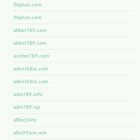
9kpluss.com
9kpluss.com
abbet789.com
abbet789.com
acebet789.com
aden168ss.com
aden168ss.com
adm789.info
adm789.vip
allbet24hr
allin99win.win