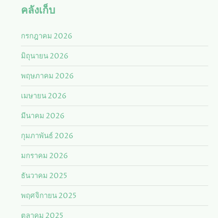
คลังเก็บ
กรกฎาคม 2026
มิถุนายน 2026
พฤษภาคม 2026
เมษายน 2026
มีนาคม 2026
กุมภาพันธ์ 2026
มกราคม 2026
ธันวาคม 2025
พฤศจิกายน 2025
ตุลาคม 2025