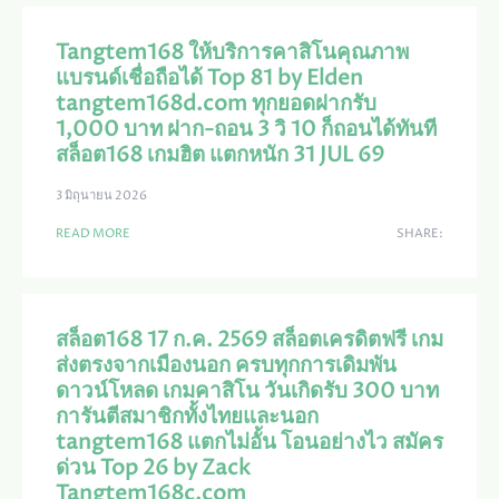
Tangtem168 ให้บริการคาสิโนคุณภาพ
แบรนด์เชื่อถือได้ Top 81 by Elden
tangtem168d.com ทุกยอดฝากรับ
1,000 บาท ฝาก-ถอน 3 วิ 10 ก็ถอนได้ทันที
สล็อต168 เกมฮิต แตกหนัก 31 JUL 69
3 มิถุนายน 2026
READ MORE
SHARE:
สล็อต168 17 ก.ค. 2569 สล็อตเครดิตฟรี เกม
ส่งตรงจากเมืองนอก ครบทุกการเดิมพัน
ดาวน์โหลด เกมคาสิโน วันเกิดรับ 300 บาท
การันตีสมาชิกทั้งไทยและนอก
tangtem168 แตกไม่อั้น โอนอย่างไว สมัคร
ด่วน Top 26 by Zack
Tangtem168c.com