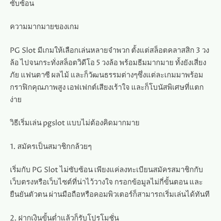
ซับซ้อน
ความมากมายของเกม
PG Slot มีเกมให้เลือกเล่นหลายจำพวก ตั้งแต่สล็อตคลาสสิก 3 วง
ล้อ ไปจนกระทั่งสล็อตวิดีโอ 5 วงล้อ พร้อมธีมมากมาย ทั้งยังเสี่ยง
ภัย แฟนตาซี ผลไม้ และก็วัฒนธรรมต่างๆซึ่งแต่ละเกมมาพร้อม
กราฟิกคุณภาพสูง เอฟเฟกต์เสียงเร้าใจ และก็โบนัสพิเศษที่แตก
ง่าย
วิธีเริ่มเล่น pgslot แบบไม่ต้องคิดมากมาย
1. สมัครเป็นสมาชิกกล้วยๆ
เริ่มกับ PG Slot ไม่ซับซ้อน เพียงแค่ลงทะเบียนสมัครสมาชิกกับ
เว็บตรงหรือเว็บไซต์ที่น่าไว้วางใจ กรอกข้อมูลไม่กี่ขั้นตอน และ
ยืนยันตัวตน ผ่านมือถือหรือคอมพิวเตอร์ก็สามารถเริ่มเล่นได้ทันที
2. ฝากเงินขั้นต่ำแล้วก็รับโปรโมชั่น