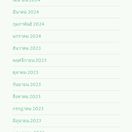
เมษายน 2024
มีนาคม 2024
กุมภาพันธ์ 2024
มกราคม 2024
ธันวาคม 2023
พฤศจิกายน 2023
ตุลาคม 2023
กันยายน 2023
สิงหาคม 2023
กรกฎาคม 2023
มิถุนายน 2023