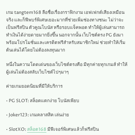
เกม tangtem168 ลือชื่อเรื่องกราฟิกงาม เอฟเฟกต์เสียงเหมือน
จริง และก็ฟีพบร์พิเศษเยอะมากที่ช่วยเพิ่มช่องทางชนะ ไม่ว่าจะ
เป็นฟรีสปิน ตัวคูณโบนัส หรือรอบแจ็คพอต ทำให้ผู้เล่นสามารถ
ทำเงินได้ง่ายดายมากยิ่งขึ้น นอกจากนั้น เว็บไซต์ตรง PG ยังมา
พร้อมโปรโมชั่นและเครดิตฟรีสำหรับสมาชิกใหม่ ช่วยทำให้เริ่ม
ต้นเล่นได้โดยไม่ต้องลงทุนมาก
หนึ่งในความโดดเด่นของเว็บไซต์ตรงคือ มีทุกค่ายทุกเกมส์ ทำให้
ผู้เล่นไม่ต้องสลับเว็บไซต์ไปๆมาๆ
ค่ายเกมยอดนิยมที่มีให้บริการ
• PG SLOT: สล็อตแตกง่าย โบนัสเพียบ
• Joker123: เกมคลาสสิค เล่นง่าย
• SlotXO:
สล็อต168
มีฟีเจอร์พิเศษแล้วก็ฟรีสปิน