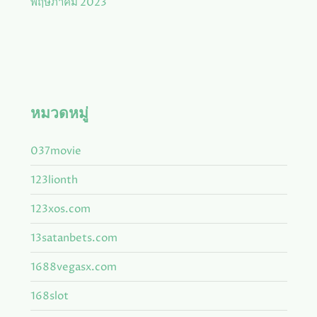
พฤษภาคม 2023
หมวดหมู่
037movie
123lionth
123xos.com
13satanbets.com
1688vegasx.com
168slot