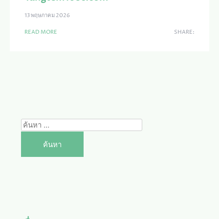
13 พฤษภาคม 2026
READ MORE
SHARE:
ค้นหา
สำหรับ: