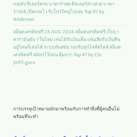
เกมดัง ฟีเจอร์ครบ บาคาร่าสด ดีลเลอร์สาวสวย บาคา
ร่า168 เปิดเกมไว รับโปรใหญ่ไปเลย Top 97 by
Anderson
สล็อตเครดิตฟรี 24 AUG 2026 สล็อตเครดิตฟรี เว็บบา
คาร่าอันดับ 1 ในไทย เล่นได้รับเงินเต็ม เล่นเสียรับเงินคืน
อยู่ไหนก็เล่นได้ ระบบทันสมัย รองรับทุกไลฟ์สไตล์ สล็อต
เครดิตฟรี สมัครไว้ก่อน คุ้มกว่า Top 41 by Chi
Jin55.guru
การบรรลุเป้าหมายมักมาพร้อมกับการทำสิ่งที่ผู้คนอื่นไม่
พร้อมที่จะทำ