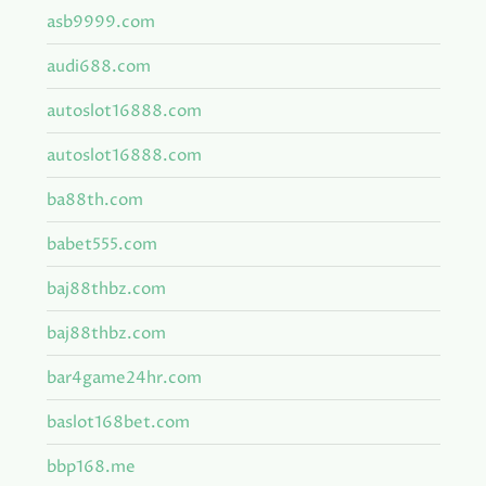
asb9999.com
audi688.com
autoslot16888.com
autoslot16888.com
ba88th.com
babet555.com
baj88thbz.com
baj88thbz.com
bar4game24hr.com
baslot168bet.com
bbp168.me