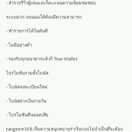
• สำรวจรีวิวผู้เล่นและก็คะแนนความนิยมชมชอบ
ระบบฝาก-ถอนออโต้ต้องมีความสามารถ
• ทำรายการได้ในทันที
• ไม่มีอย่างต่ำ
• รองรับทุกธนาคารแล้วก็ True Wallet
โปรโมชั่นรวมทั้งโบนัส
• โบนัสลงทะเบียนใหม่
• โบนัสฝากเงินรายวัน
• โปรโมชั่นคืนยอดเสีย
tangtem168 เริ่มความสนุกสนานร่าเริงแบบไม่จำเป็นที่จะต้อง