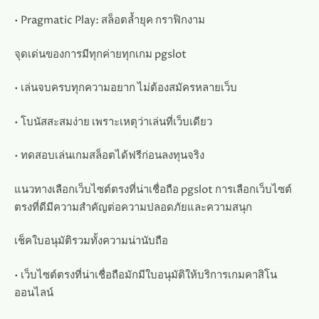
• Pragmatic Play: สล็อตล้ำยุค กราฟิกงาม
จุดเด่นของการมีทุกค่ายทุกเกม pgslot
• เล่นจบครบทุกความอยาก ไม่ต้องสมัครหลายเว็บ
• โบนัสสะสมง่าย เพราะเหตุว่าเล่นที่เว็บเดียว
• ทดสอบเล่นเกมสล็อตได้ฟรีก่อนลงทุนจริง
แนวทางเลือกเว็บไซต์ตรงที่น่าเชื่อถือ pgslot การเลือกเว็บไซต์
ตรงที่ดีมีความสำคัญต่อความปลอดภัยและความสนุก
เช็คใบอนุมัติรวมทั้งความน่านับถือ
• เว็บไซต์ตรงที่น่าเชื่อถือมักมีใบอนุมัติให้บริการเกมคาสิโน
ออนไลน์