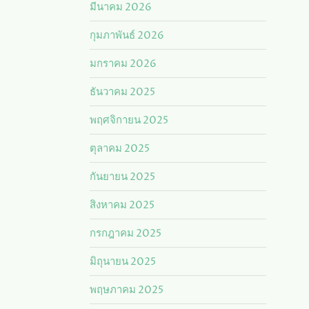
มีนาคม 2026
กุมภาพันธ์ 2026
มกราคม 2026
ธันวาคม 2025
พฤศจิกายน 2025
ตุลาคม 2025
กันยายน 2025
สิงหาคม 2025
กรกฎาคม 2025
มิถุนายน 2025
พฤษภาคม 2025