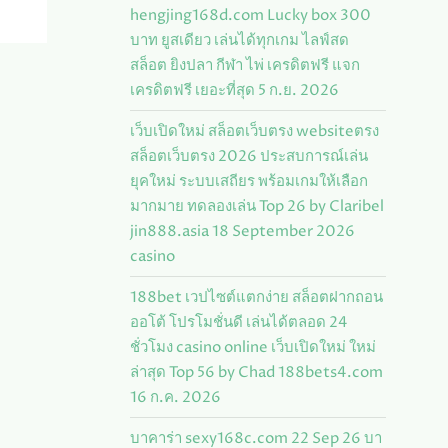
hengjing168d.com Lucky box 300
บาท ยูสเดียว เล่นได้ทุกเกม ไลฟ์สด
สล็อต ยิงปลา กีฬา ไพ่ เครดิตฟรี แจก
เครดิตฟรี เยอะที่สุด 5 ก.ย. 2026
เว็บเปิดใหม่ สล็อตเว็บตรง websiteตรง
สล็อตเว็บตรง 2026 ประสบการณ์เล่น
ยุคใหม่ ระบบเสถียร พร้อมเกมให้เลือก
มากมาย ทดลองเล่น Top 26 by Claribel
jin888.asia 18 September 2026
casino
188bet เวปไซต์แตกง่าย สล็อตฝากถอน
ออโต้ โปรโมชั่นดี เล่นได้ตลอด 24
ชั่วโมง casino online เว็บเปิดใหม่ ใหม่
ล่าสุด Top 56 by Chad 188bets4.com
16 ก.ค. 2026
บาคาร่า sexy168c.com 22 Sep 26 บา