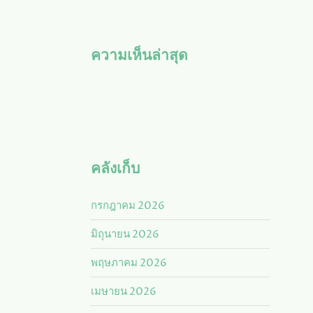
ความเห็นล่าสุด
คลังเก็บ
กรกฎาคม 2026
มิถุนายน 2026
พฤษภาคม 2026
เมษายน 2026