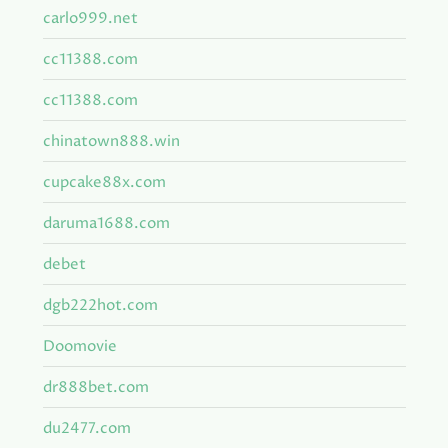
carlo999.net
cc11388.com
cc11388.com
chinatown888.win
cupcake88x.com
daruma1688.com
debet
dgb222hot.com
Doomovie
dr888bet.com
du2477.com