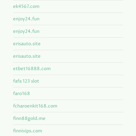
ek4567.com
enjoy24.fun
enjoy24.fun
erisauto.site
erisauto.site
etbet16888.com
fafa 123 slot
faro168
fcharoenkit168.com
finn88gold.me
finnivips.com