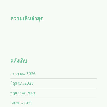
ความเห็นล่าสุด
คลังเก็บ
กรกฎาคม 2026
มิถุนายน 2026
พฤษภาคม 2026
เมษายน 2026