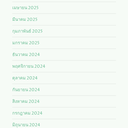
เมษายน 2025
มีนาคม 2025
กุมภาพันธ์ 2025
มกราคม 2025
ธันวาคม 2024
พฤศจิกายน 2024
ตุลาคม 2024
กันยายน 2024
สิงหาคม 2024
กรกฎาคม 2024
มิถุนายน 2024