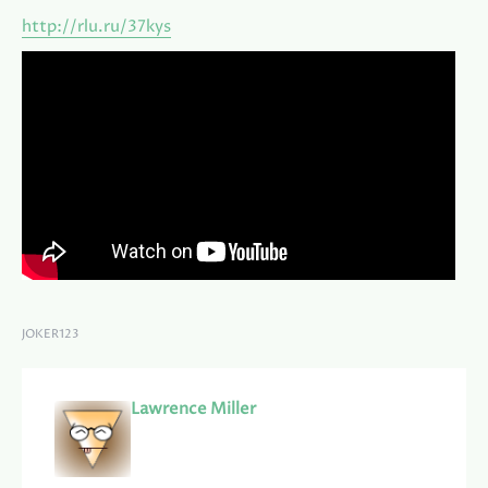
http://rlu.ru/37kys
JOKER123
Lawrence Miller