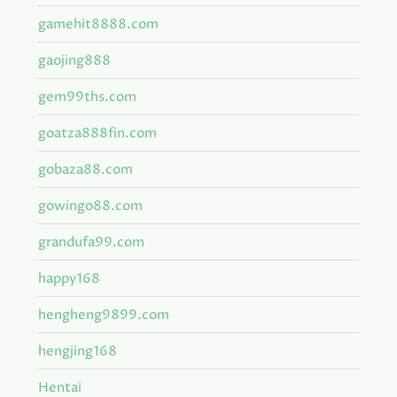
gamehit8888.com
gaojing888
gem99ths.com
goatza888fin.com
gobaza88.com
gowingo88.com
grandufa99.com
happy168
hengheng9899.com
hengjing168
Hentai