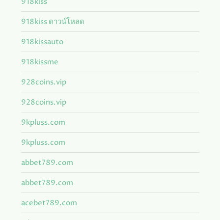
918kiss
918kiss ดาวน์โหลด
918kissauto
918kissme
928coins.vip
928coins.vip
9kpluss.com
9kpluss.com
abbet789.com
abbet789.com
acebet789.com