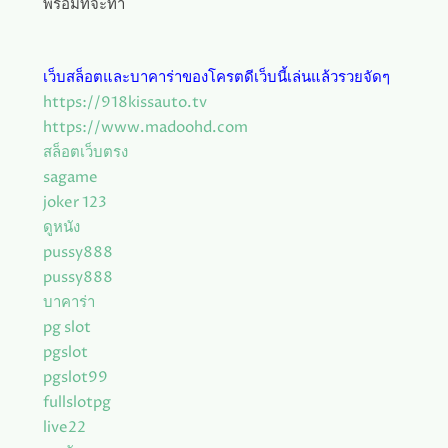
พร้อมที่จะทำ
เว็บสล็อตและบาคาร่าของโครตดีเว็บนี้เล่นแล้วรวยจัดๆ
https://918kissauto.tv
https://www.madoohd.com
สล็อตเว็บตรง
sagame
joker 123
ดูหนัง
pussy888
pussy888
บาคาร่า
pg slot
pgslot
pgslot99
fullslotpg
live22