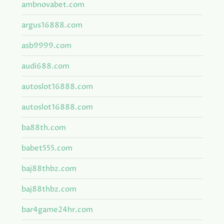
ambnovabet.com
argus16888.com
asb9999.com
audi688.com
autoslot16888.com
autoslot16888.com
ba88th.com
babet555.com
baj88thbz.com
baj88thbz.com
bar4game24hr.com