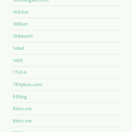
1688vegasx.com
168slot
188bet
188betth
1xbet
1xbit
77UFA
789pluss.com
888pg
8lots.me
8lots.me