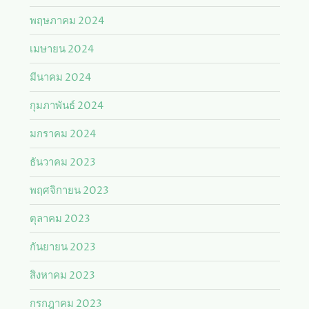
พฤษภาคม 2024
เมษายน 2024
มีนาคม 2024
กุมภาพันธ์ 2024
มกราคม 2024
ธันวาคม 2023
พฤศจิกายน 2023
ตุลาคม 2023
กันยายน 2023
สิงหาคม 2023
กรกฎาคม 2023