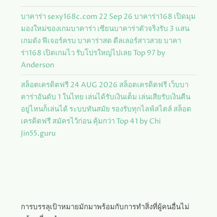
บาคาร่า sexy168c.com 22 Sep 26 บาคาร่า168 เปิดมุม
มองใหม่ของเกมบาคาร่า เซียนบาคาร่าตัวจริงรับ 3 แสน
เกมดัง ฟีเจอร์ครบ บาคาร่าสด ดีลเลอร์สาวสวย บาคา
ร่า168 เปิดเกมไว รับโปรใหญ่ไปเลย Top 97 by
Anderson
สล็อตเครดิตฟรี 24 AUG 2026 สล็อตเครดิตฟรี เว็บบา
คาร่าอันดับ 1 ในไทย เล่นได้รับเงินเต็ม เล่นเสียรับเงินคืน
อยู่ไหนก็เล่นได้ ระบบทันสมัย รองรับทุกไลฟ์สไตล์ สล็อต
เครดิตฟรี สมัครไว้ก่อน คุ้มกว่า Top 41 by Chi
Jin55.guru
การบรรลุเป้าหมายมักมาพร้อมกับการทำสิ่งที่ผู้คนอื่นไม่