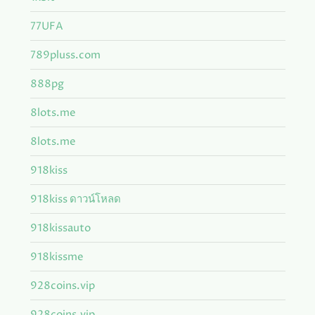
77UFA
789pluss.com
888pg
8lots.me
8lots.me
918kiss
918kiss ดาวน์โหลด
918kissauto
918kissme
928coins.vip
928coins.vip