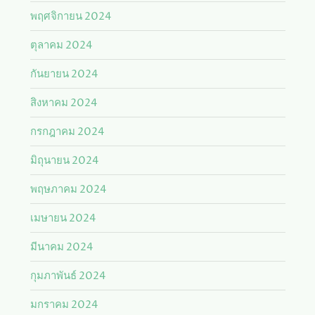
พฤศจิกายน 2024
ตุลาคม 2024
กันยายน 2024
สิงหาคม 2024
กรกฎาคม 2024
มิถุนายน 2024
พฤษภาคม 2024
เมษายน 2024
มีนาคม 2024
กุมภาพันธ์ 2024
มกราคม 2024