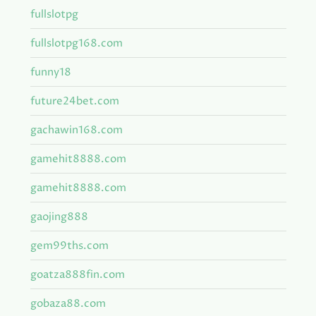
fullslotpg
fullslotpg168.com
funny18
future24bet.com
gachawin168.com
gamehit8888.com
gamehit8888.com
gaojing888
gem99ths.com
goatza888fin.com
gobaza88.com