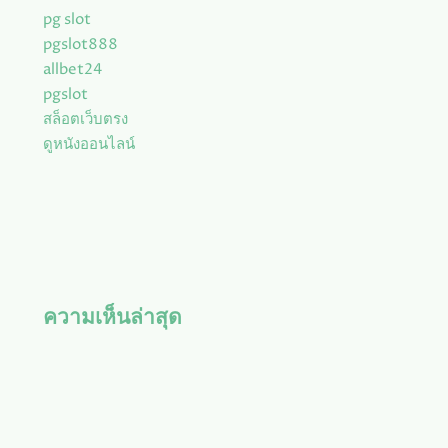
pg slot
pgslot888
allbet24
pgslot
สล็อตเว็บตรง
ดูหนังออนไลน์
ความเห็นล่าสุด