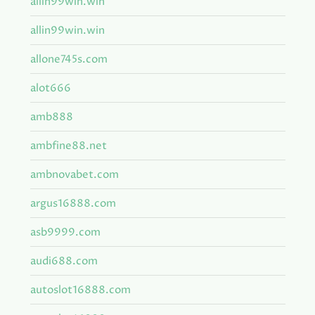
allin99win.win
allin99win.win
allone745s.com
alot666
amb888
ambfine88.net
ambnovabet.com
argus16888.com
asb9999.com
audi688.com
autoslot16888.com