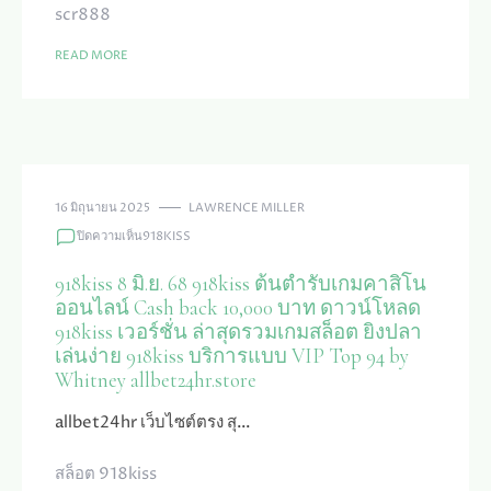
ง่าย
scr888
ใหม่
ได้
รับ
เงิน
READ MORE
โบนัส
เร็ว
ทันที
ชวน
กำไร
เพื่อน
พุ่ง
รับ
TOP
เลย
84
100
BY
ฝาก-
16 มิถุนายน 2025
LAWRENCE MILLER
DULCIE
ถอน
918KISSAUTO.IN
ออ
บน
ปิดความเห็น
918KISS
โต้
918KISS
รองรับ
8
918kiss 8 มิ.ย. 68 918kiss ต้นตำรับเกมคาสิโน
ระบบ
มิ.ย.
ออนไลน์ Cash back 10,000 บาท ดาวน์โหลด
IOS
68
918kiss เวอร์ชั่น ล่าสุดรวมเกมสล็อต ยิงปลา
และ
918KISS
เล่นง่าย 918kiss บริการแบบ VIP Top 94 by
ANDRIOD
ต้น
Whitney allbet24hr.store
ALLBET24HR
ตำรับ
เชื่อ
เกม
allbet24hr เว็บไซต์ตรง สุ…
ถือ
คา
ได้
สิ
ไม่มี
โน
สล็อต 918kiss
โกง
ออนไลน์