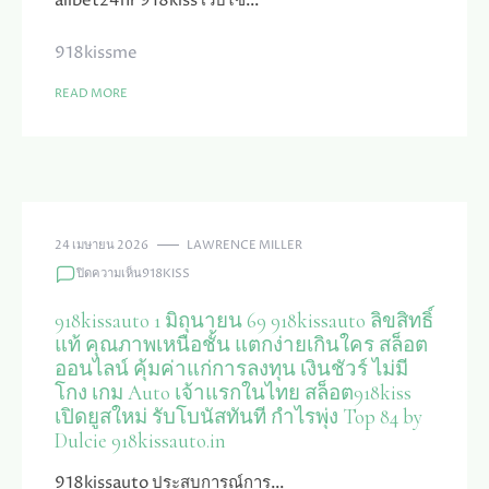
allbet24hr 918kiss เว็บไซ…
เชื่อ
ถือ
ได้
918kissme
แจ็ค
พอ
READ MORE
ตรวม
แตก
ทุก
วัน
ไม่
ผ่าน
เอเย่นต์
24 เมษายน 2026
LAWRENCE MILLER
ขวัญใจ
คน
บน
ปิดความเห็น
918KISS
รัก
918KISSAUTO
เกม
1
918kissauto 1 มิถุนายน 69 918kissauto ลิขสิทธิ์
ยิง
มิถุนายน
แท้ คุณภาพเหนือชั้น แตกง่ายเกินใคร สล็อต
ปลา
69
ออนไลน์ คุ้มค่าแก่การลงทุน เงินชัวร์ ไม่มี
ALLBET24HR
918KISSAUTO
โกง เกม Auto เจ้าแรกในไทย สล็อต918kiss
สมัคร
ลิขสิทธิ์
เปิดยูสใหม่ รับโบนัสทันที กำไรพุ่ง Top 84 by
เลย
แท้
Dulcie 918kissauto.in
แจ็ค
คุณภาพ
พอ
เหนือ
ตกำ
918kissauto ประสบการณ์การ…
ชั้น