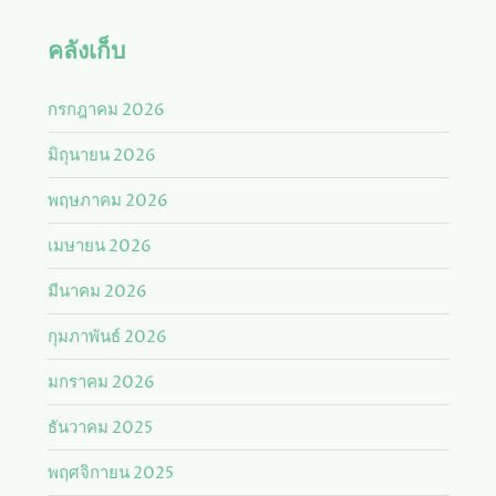
คลังเก็บ
กรกฎาคม 2026
มิถุนายน 2026
พฤษภาคม 2026
เมษายน 2026
มีนาคม 2026
กุมภาพันธ์ 2026
มกราคม 2026
ธันวาคม 2025
พฤศจิกายน 2025