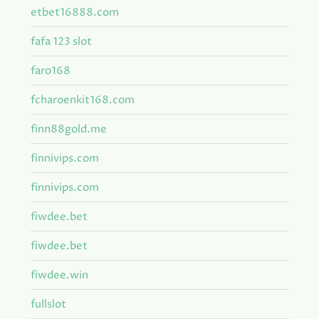
etbet16888.com
fafa 123 slot
faro168
fcharoenkit168.com
finn88gold.me
finnivips.com
finnivips.com
fiwdee.bet
fiwdee.bet
fiwdee.win
fullslot