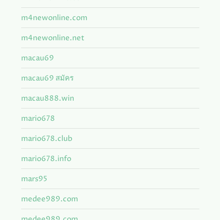
m4newonline.com
m4newonline.net
macau69
macau69 สมัคร
macau888.win
mario678
mario678.club
mario678.info
mars95
medee989.com
medee989.com