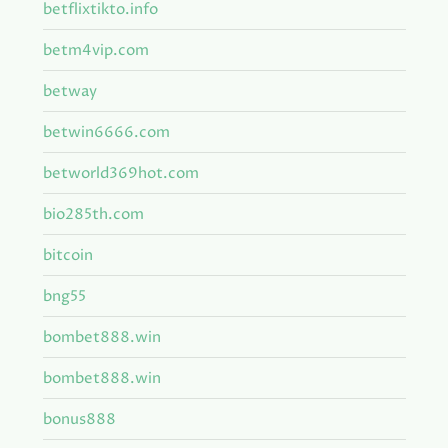
betflixtikto.info
betm4vip.com
betway
betwin6666.com
betworld369hot.com
bio285th.com
bitcoin
bng55
bombet888.win
bombet888.win
bonus888