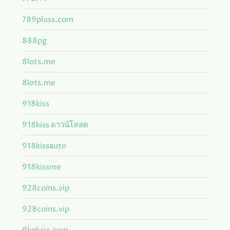
789pluss.com
888pg
8lots.me
8lots.me
918kiss
918kiss ดาวน์โหลด
918kissauto
918kissme
928coins.vip
928coins.vip