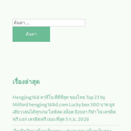
คุณ
ปี
นี้2023
ค้นหา
สำหรับ:
เรื่องล่าสุด
Hengjing168 คาสิโน ที่ดีที่สุด ของไทย Top 23 by
Milford hengjing168d.com Lucky box 300 บาท ยูส
เดียว เล่นได้ทุกเกม ไลฟ์สด สล็อต ยิงปลา กีฬา ไพ่ เครดิต
ฟรี แจก เครดิตฟรี เยอะที่สุด 5 ก.ย. 2026