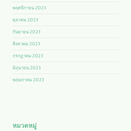
พฤศจิกายน 2023
ตุลาคม 2023
กันยายน 2023
สิงหาคม 2023
กรกฎาคม 2023
มิถุนายน 2023
พฤษภาคม 2023
หมวดหมู่