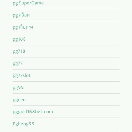
pg SuperGame
pg สล็อต
pg เว็บตรง
pg168
pg718
pg77
pg77slot
pg99
pgceo
pggold168bet.com
Pgheng99