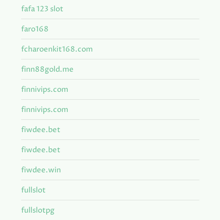
fafa 123 slot
faro168
fcharoenkit168.com
finn88gold.me
finnivips.com
finnivips.com
fiwdee.bet
fiwdee.bet
fiwdee.win
fullslot
fullslotpg