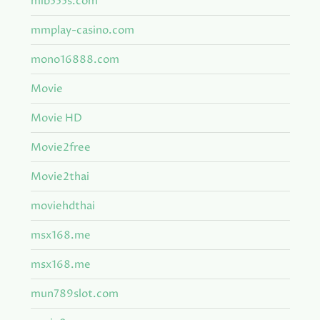
mib555s.com
mmplay-casino.com
mono16888.com
Movie
Movie HD
Movie2free
Movie2thai
moviehdthai
msx168.me
msx168.me
mun789slot.com