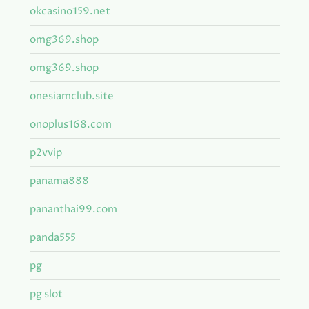
okcasino159.net
omg369.shop
omg369.shop
onesiamclub.site
onoplus168.com
p2vvip
panama888
pananthai99.com
panda555
pg
pg slot