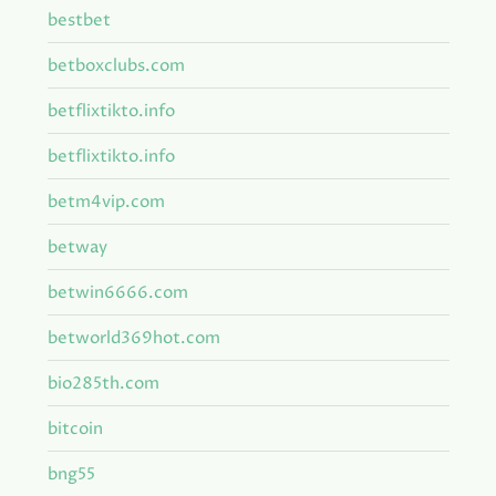
bestbet
betboxclubs.com
betflixtikto.info
betflixtikto.info
betm4vip.com
betway
betwin6666.com
betworld369hot.com
bio285th.com
bitcoin
bng55