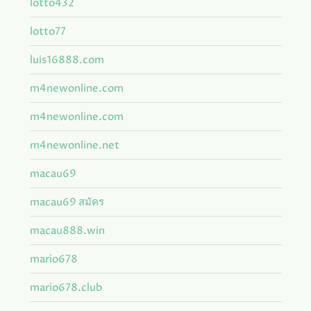
lotto432
lotto77
luis16888.com
m4newonline.com
m4newonline.com
m4newonline.net
macau69
macau69 สมัคร
macau888.win
mario678
mario678.club