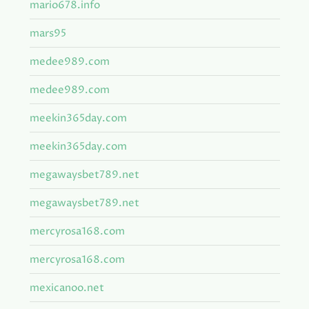
mario678.info
mars95
medee989.com
medee989.com
meekin365day.com
meekin365day.com
megawaysbet789.net
megawaysbet789.net
mercyrosa168.com
mercyrosa168.com
mexicanoo.net