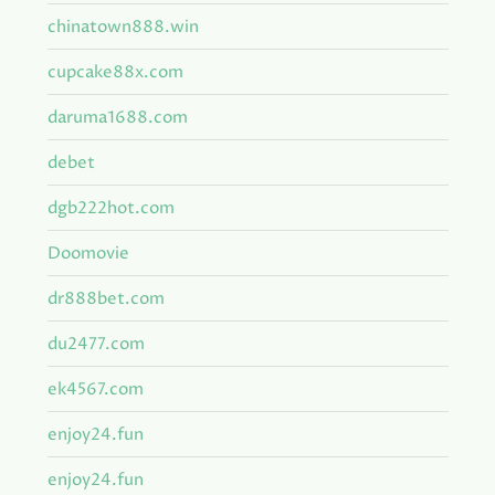
chinatown888.win
cupcake88x.com
daruma1688.com
debet
dgb222hot.com
Doomovie
dr888bet.com
du2477.com
ek4567.com
enjoy24.fun
enjoy24.fun