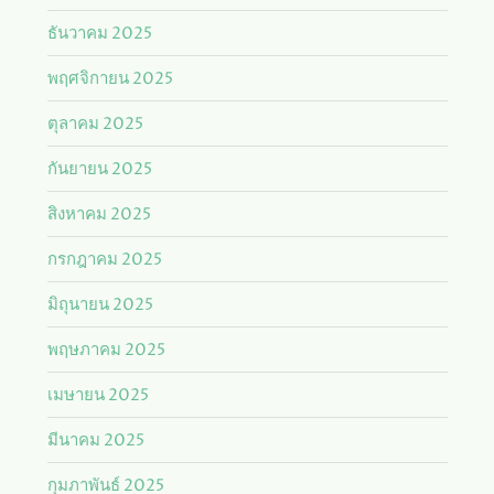
ธันวาคม 2025
พฤศจิกายน 2025
ตุลาคม 2025
กันยายน 2025
สิงหาคม 2025
กรกฎาคม 2025
มิถุนายน 2025
พฤษภาคม 2025
เมษายน 2025
มีนาคม 2025
กุมภาพันธ์ 2025