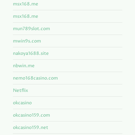
msx168.me
msx168.me
mun789slot.com
mwin9s.com
nakoya1688.site
nbwin.me
nemo168casino.com
Netflix
okcasino
okcasino159.com
okcasino159.net