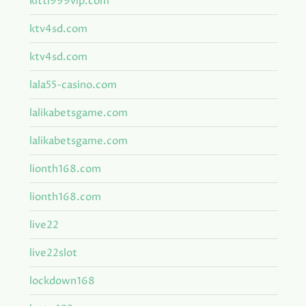
kitti999vip.com
ktv4sd.com
ktv4sd.com
lala55-casino.com
lalikabetsgame.com
lalikabetsgame.com
lionth168.com
lionth168.com
live22
live22slot
lockdown168