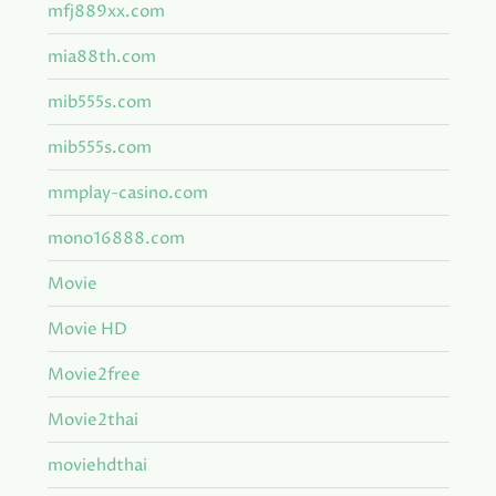
mfj889xx.com
mia88th.com
mib555s.com
mib555s.com
mmplay-casino.com
mono16888.com
Movie
Movie HD
Movie2free
Movie2thai
moviehdthai