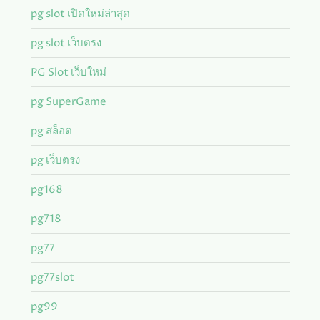
pg slot เปิดใหม่ล่าสุด
pg slot เว็บตรง
PG Slot เว็บใหม่
pg SuperGame
pg สล็อต
pg เว็บตรง
pg168
pg718
pg77
pg77slot
pg99