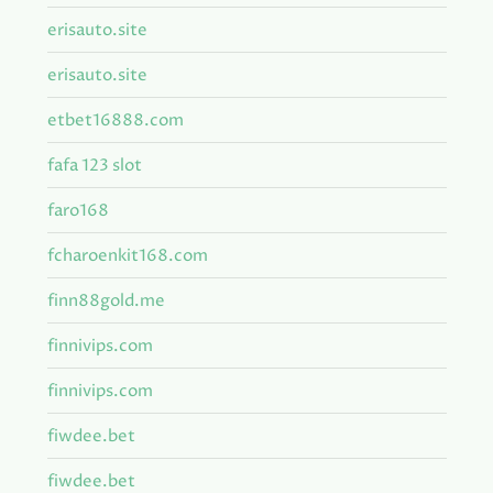
erisauto.site
erisauto.site
etbet16888.com
fafa 123 slot
faro168
fcharoenkit168.com
finn88gold.me
finnivips.com
finnivips.com
fiwdee.bet
fiwdee.bet