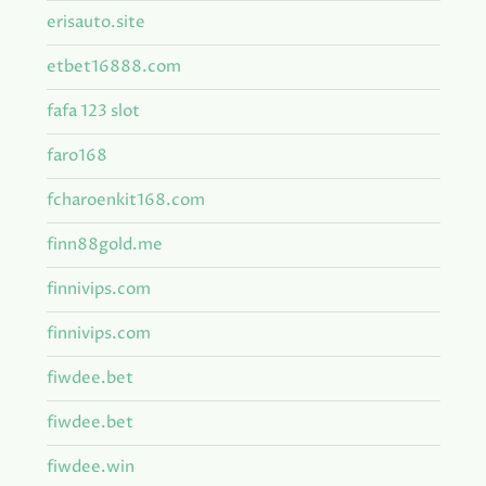
erisauto.site
etbet16888.com
fafa 123 slot
faro168
fcharoenkit168.com
finn88gold.me
finnivips.com
finnivips.com
fiwdee.bet
fiwdee.bet
fiwdee.win