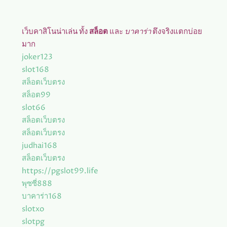
เว็บคาสิโนน่าเล่น ทั้ง
สล็อต
และ
บาคาร่า
ตึงจริงแตกบ่อย
มาก
joker123
slot168
สล็อตเว็บตรง
สล็อต99
slot66
สล็อตเว็บตรง
สล็อตเว็บตรง
judhai168
สล็อตเว็บตรง
https://pgslot99.life
พุซซี่888
บาคาร่า168
slotxo
slotpg