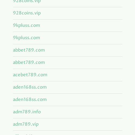
928coins.vip
928coins.vip
9kpluss.com
9kpluss.com
abbet789.com
abbet789.com
acebet789.com
aden168ss.com
aden168ss.com
adm789.info
adm789.vip