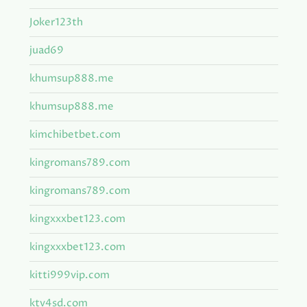
Joker123th
juad69
khumsup888.me
khumsup888.me
kimchibetbet.com
kingromans789.com
kingromans789.com
kingxxxbet123.com
kingxxxbet123.com
kitti999vip.com
ktv4sd.com