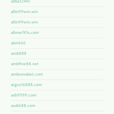
allbet24hr
allin99win.win
allin99win.win
allone745s.com
alot666
amb888
ambfine88.net
ambnovabet.com
argus16888.com
asb9999.com
audi688.com