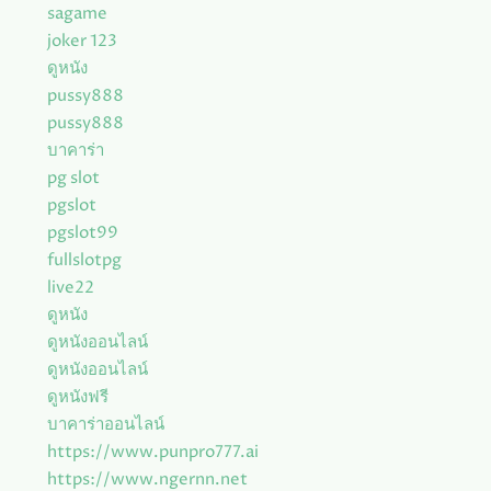
sagame
joker 123
ดูหนัง
pussy888
pussy888
บาคาร่า
pg slot
pgslot
pgslot99
fullslotpg
live22
ดูหนัง
ดูหนังออนไลน์
ดูหนังออนไลน์
ดูหนังฟรี
บาคาร่าออนไลน์
https://www.punpro777.ai
https://www.ngernn.net