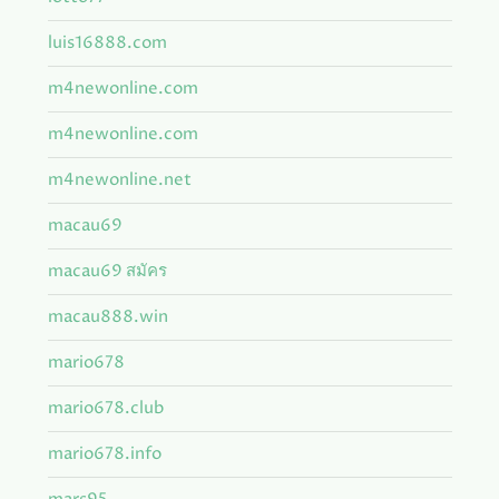
luis16888.com
m4newonline.com
m4newonline.com
m4newonline.net
macau69
macau69 สมัคร
macau888.win
mario678
mario678.club
mario678.info