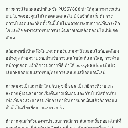
การดาวน์โหลดแอปพลิเคชัน PUSSY888 ทำให้คุณสามารถเล่น
เกมโปรดของคุณได้โดยตลอดและไม่มีข้อจำกัด เริ่มต้นการ
ดาวน์โหลดและก็ติดตั้งวันนี้เพื่อไม่พลาดประสบการณ์ที่น่าระทึก
ใจและก็ช่องทางสำหรับการทำเงินจากเกมสล็อตออนไลน์ที่ยอด
เยี่ยม
สล็อตพุซซี่ เป็นหนึ่งในแพลตฟอร์มเกมคาสิโนออนไลน์ยอดนิยม
อย่างสูง ด้วยความง่ายสำหรับการเล่น โบนัสที่แตกใหญ่ การจ่าย
หนักทุกยอด แล้วก็การบริการที่ดี ทำให้ pussy888fun เป็นตัว
เลือกที่ยอดเยี่ยมสำหรับผู้ที่รักการเล่นเกมสล็อตออนไลน์
การสมัครเป็นสมาชิกใหม่กับ พุซ ซี่ 888 เป็นวิธีการที่ง่ายและ
สะดวก ผู้เล่นสามารถเริ่มต้นการเล่นเกมและก็รับโบนัสต้อนรับ
เพื่อเพิ่มจังหวะสำหรับเพื่อการทำเงิน การฝากเงินแล้วก็การถอน
เงินก็เป็นเรื่องที่สบายและรวดเร็ว
ถ้าหากคุณกำลังมองหาประสบการณ์การเล่นเกมสล็อตออนไลน์ที่