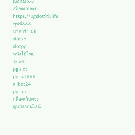
judhai168
สล็อตเว็บตรง
https://pgslot99.life
พุซซี่888
บาคาร่า168
slotxo
slotpg
หนังโป๊ไทย
1xbet
pg slot
pgslot888
allbet24
pgslot
สล็อตเว็บตรง
ดูหนังออนไลน์