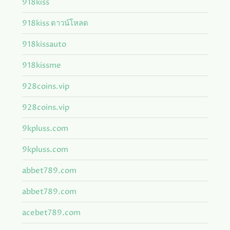
918kiss
918kiss ดาวน์โหลด
918kissauto
918kissme
928coins.vip
928coins.vip
9kpluss.com
9kpluss.com
abbet789.com
abbet789.com
acebet789.com