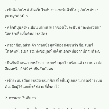
• เข้าถึงเว็บไซต์ เปิดเว็บไซต์บราวเซอร์แล้วก็ไปสู่เว็บไซต์ของ
pussy888fun
• คลิกที่ปุ่มลงทะเบียน บนหน้าแรกของเว็บจะมีปุ่ม “ลงทะเบียน”
ให้คลิกเพื่อเริ่มต้นการสมัคร
• กรอกข้อมูลส่วนตัว กรอกข้อมูลที่ต้อง ดังเช่นว่า ชื่อ, เบอร์
โทรศัพท์, อีเมล รวมทั้งข้อมูลเพิ่มเติมนอกเหนือจากนี้ตามที่ระบุ
• ยืนยันตัวตน ภายหลังจากกรอกข้อมูลเรียบร้อยแล้ว ระบบจะส่ง
อีเมลหรือ SMS เพื่อยืนยันตัวตน
• เข้าระบบ เมื่อการสมัครสมาชิกเสร็จสิ้น ผู้เล่นสามารถเข้าระบบ
ด้วยชื่อผู้ใช้และก็รหัสผ่านที่ตั้งค่าไว้
2. การฝากเงินทีแรก