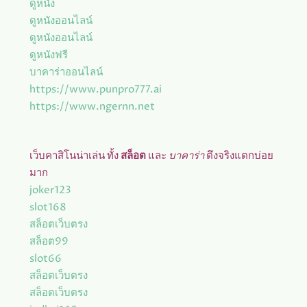
ดูหนัง
ดูหนังออนไลน์
ดูหนังออนไลน์
ดูหนังฟรี
บาคาร่าออนไลน์
https://www.punpro777.ai
https://www.ngernn.net
เว็บคาสิโนน่าเล่น ทั้ง
สล็อต
และ
บาคาร่า
ตึงจริงแตกบ่อย
มาก
joker123
slot168
สล็อตเว็บตรง
สล็อต99
slot66
สล็อตเว็บตรง
สล็อตเว็บตรง