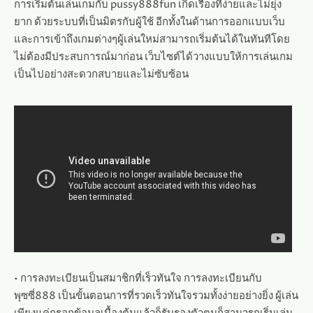
ได้
การเริ่มต้นเล่นเกมกับ pussy888fun เกิดเรื่องที่ง่ายและไม่ยุ่ง
ไม่
ยาก ด้วยระบบที่เป็นมิตรกับผู้ใช้ อีกทั้งในด้านการออกแบบเว็บ
จำก
และการเข้าถึงเกมต่างๆผู้เล่นใหม่สามารถเริ่มต้นได้ในทันทีโดย
PU
แจก
ไม่ต้องมีประสบการณ์มาก่อน เว็บไซต์ได้วางแบบให้การเล่นเกม
โปร
เป็นไปอย่างสะดวกสบายและไม่ซับซ้อน
โม
ชั่น
เคร
ฟรี
TO
39
BY
TR
PUS
• การลงทะเบียนเป็นสมาชิกที่เร็วทันใจ การลงทะเบียนกับ
พุซซี่888 เป็นขั้นตอนการที่รวดเร็วทันใจรวมทั้งง่ายอย่างยิ่ง ผู้เล่น