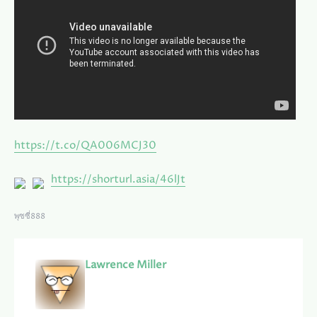
https://t.co/QA006MCJ30
https://shorturl.asia/46lJt
พุซซี่888
Lawrence Miller