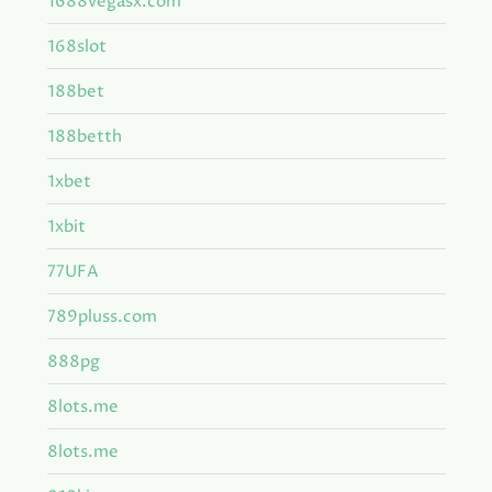
1688vegasx.com
168slot
188bet
188betth
1xbet
1xbit
77UFA
789pluss.com
888pg
8lots.me
8lots.me