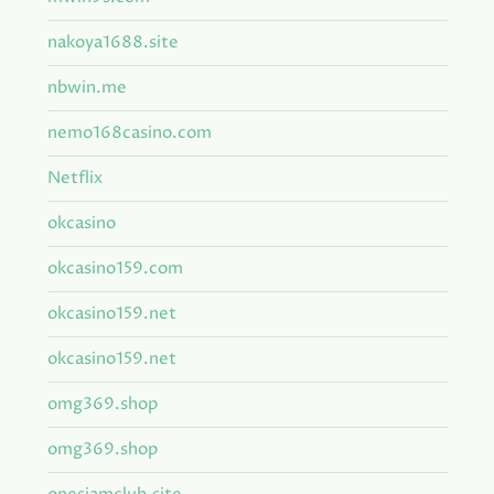
nakoya1688.site
nbwin.me
nemo168casino.com
Netflix
okcasino
okcasino159.com
okcasino159.net
okcasino159.net
omg369.shop
omg369.shop