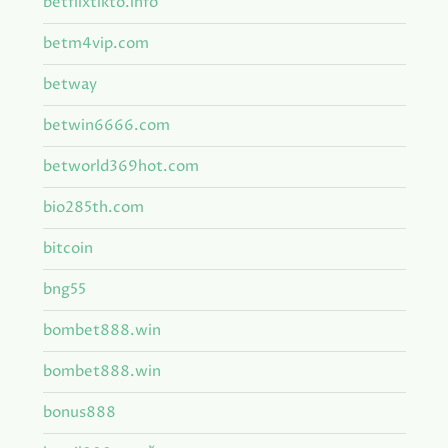
betflixtikto.info
betm4vip.com
betway
betwin6666.com
betworld369hot.com
bio285th.com
bitcoin
bng55
bombet888.win
bombet888.win
bonus888