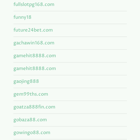
fullslotpg168.com
funny18
future24bet.com
gachawin168.com
gamehit8888.com
gamehit8888.com
gaojing888
gem99ths.com
goatza888fin.com
gobaza88.com
gowingo88.com