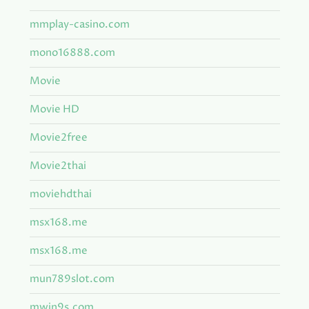
mmplay-casino.com
mono16888.com
Movie
Movie HD
Movie2free
Movie2thai
moviehdthai
msx168.me
msx168.me
mun789slot.com
mwin9s.com