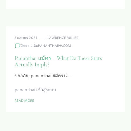
ปลอดภัย
ขั้น
สุด
เครดิต
ฟรี
รับ
เอง
3 เมษายน 2025
LAWRENCE MILLER
หน้า
บน
ปิดความเห็น
PANANTHAI99.COM
เว็บ
PANANTHAI
TOP
สมัคร
Pananthai สมัคร – What Do These Stats
17
–
BY
Actually Imply?
WHAT
TREY
DO
ขออภัย, pananthai สมัคร แ…
THESE
STATS
pananthai เข้าสู่ระบบ
ACTUALLY
IMPLY?
READ MORE