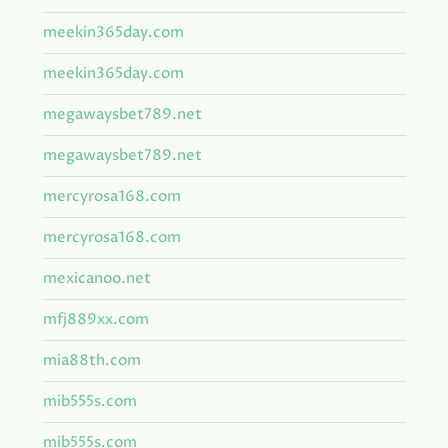
meekin365day.com
meekin365day.com
megawaysbet789.net
megawaysbet789.net
mercyrosa168.com
mercyrosa168.com
mexicanoo.net
mfj889xx.com
mia88th.com
mib555s.com
mib555s.com