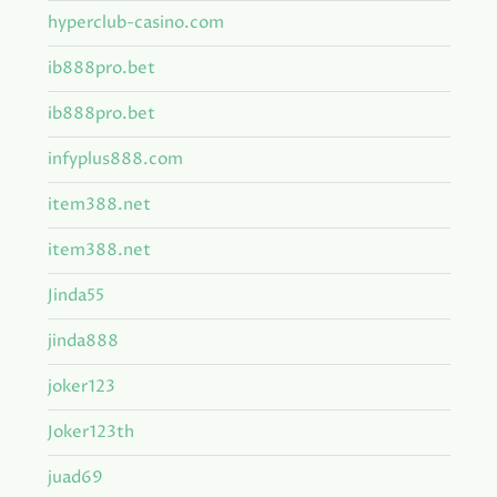
hyperclub-casino.com
ib888pro.bet
ib888pro.bet
infyplus888.com
item388.net
item388.net
Jinda55
jinda888
joker123
Joker123th
juad69