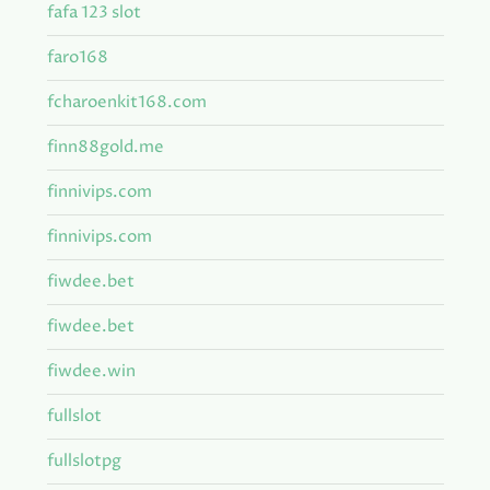
fafa 123 slot
faro168
fcharoenkit168.com
finn88gold.me
finnivips.com
finnivips.com
fiwdee.bet
fiwdee.bet
fiwdee.win
fullslot
fullslotpg