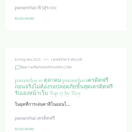
กวิน
ซ้ำ
pananthai เข้าสู่ระบบ
แล้ว
ซ้ำ
READ MORE
อีก
เติม
พร้อม
เพย์
–
วอ
เลท
8 กรกฎาคม 2025
LAWRENCE MILLER
ได้
บน
ปิดความเห็น
PANANTHAI99.COM
ทุก
PANANTHAI
เวลา
10
สลิป
pananthai 10 ตุลาคม pananthai เครดิตฟรี
ตุลาคม
ดิจิทัล
ถอนจริงไม่ต้องรอปลอดภัยขั้นสุดเครดิตฟรี
PANANTHAI
ส่ง
รับเองหน้าเว็บ Top 17 by Trey
เครดิต
LINE
ฟรี
ทันที
ในยุคที่การเล่นคาสิโนออนไ…
ถอน
TOP
จริง
90
pananthai เครดิตฟรี
ไม่
BY
ต้อง
CATHY
รอ
READ MORE