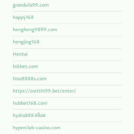
grandufa99.com
happy168
hengheng9899.com
hengjing168
Hentai
hi6bet.com
hiso8888s.com
https://sretthi99.bet/enter/
hubbet168.com
hydra888 สล็อต
hyperclub-casino.com