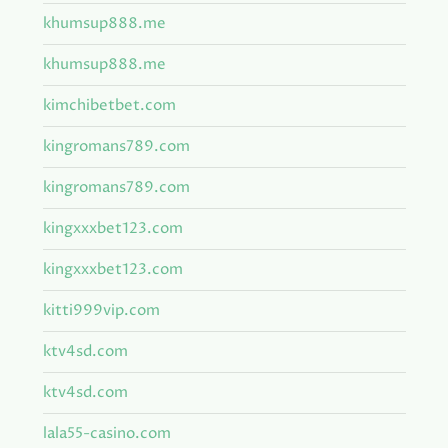
khumsup888.me
khumsup888.me
kimchibetbet.com
kingromans789.com
kingromans789.com
kingxxxbet123.com
kingxxxbet123.com
kitti999vip.com
ktv4sd.com
ktv4sd.com
lala55-casino.com