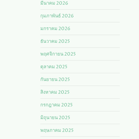
มีนาคม 2026
กุมภาพันธ์ 2026
มกราคม 2026
ธันวาคม 2025
พฤศจิกายน 2025
ตุลาคม 2025
กันยายน 2025
สิงหาคม 2025
กรกฎาคม 2025
มิถุนายน 2025
พฤษภาคม 2025