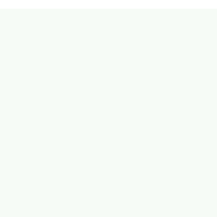
ไม่มี
ขั้น
ต่ำ
TOP
84
BY
MELVIN