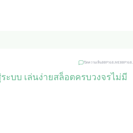
ปลอดภัย
ทุก
ยอด
ใช้
งาน
ง่าย
ด้วย
ตัว
เอง
กำไร
เน้น
บน
ๆ
ปิดความเห็น
BBP168.ME
BBP168
BBP168
ไม่
26
ต้อง
สู่ระบบ เล่นง่ายสล็อตครบวงจรไม่มี
ตุลาคม
ลุ้น
BBP168
เยอะ
เข้า
TOP
สู่
87
ระบบ
BY
เล่น
DEANN
ง่าย
สล็อต
ครบ
วงจร