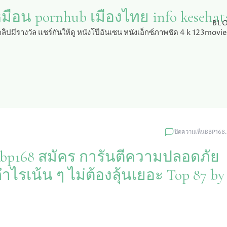
มือน pornhub เมืองไทย info kesehat
BL
ิปมีรางวัล แชร์กันให้ดู หนังโป๊อันเซน หนังเอ็กซ์ภาพชัด 4 k 123movi
บน
ปิดความเห็น
BBP168
BBP168
สมัคร
bbp168 สมัคร การันตีความปลอดภัย
10
ไรเน้น ๆ ไม่ต้องลุ้นเยอะ Top 87 by
พฤศจิกา
BBP168
สมัคร
กา
รัน
ตีความ