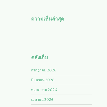
ความเห็นล่าสุด
คลังเก็บ
กรกฎาคม 2026
มิถุนายน 2026
พฤษภาคม 2026
เมษายน 2026