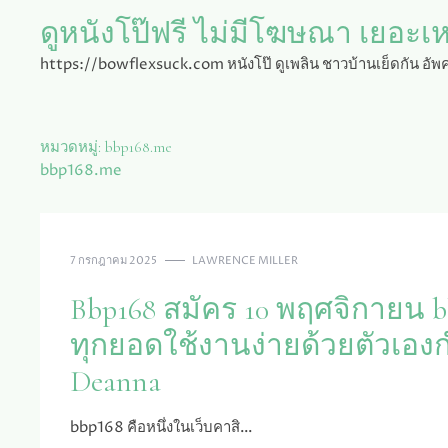
Skip
ดูหนังโป๊ฟรี ไม่มีโฆษณา เยอะเห
to
content
https://bowflexsuck.com หนังโป๊ ดูเพลิน ชาวบ้านเย็ดกัน อัพคล
หมวดหมู่:
bbp168.me
bbp168.me
7 กรกฎาคม 2025
LAWRENCE MILLER
Bbp168 สมัคร 10 พฤศจิกายน 
ทุกยอดใช้งานง่ายด้วยตัวเองกำ
Deanna
bbp168 คือหนึ่งในเว็บคาสิ…