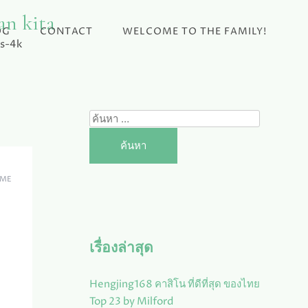
an kita
OG
CONTACT
WELCOME TO THE FAMILY!
es-4k
ค้นหา
สำหรับ:
.ME
ยน
เรื่องล่าสุด
Hengjing168 คาสิโน ที่ดีที่สุด ของไทย
Top 23 by Milford