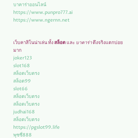
บาคาร่าออนไลน์
https://www.punpro777.ai
https://www.ngernn.net
เว็บคาสิโนน่าเล่น ทั้ง
สล็อต
และ
บาคาร่า
ตึงจริงแตกบ่อย
มาก
joker123
slot168
สล็อตเว็บตรง
สล็อต99
slot66
สล็อตเว็บตรง
สล็อตเว็บตรง
judhai168
สล็อตเว็บตรง
https://pgslot99.life
พุซซี่888