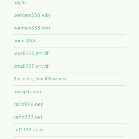
bng55
bombet888.win
bombet888.win
bonus888
brazil999 ทางเข้า
brazil999 ทางเข้า
Business, Small Business
bwvip4.com
carlo999.net
carlo999.net
cc11388.com