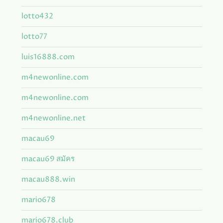
lotto432
lotto77
luis16888.com
m4newonline.com
m4newonline.com
m4newonline.net
macau69
macau69 สมัคร
macau888.win
mario678
mario678.club