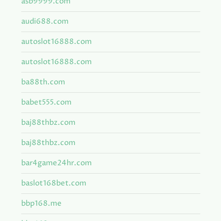
asb9999.com
audi688.com
autoslot16888.com
autoslot16888.com
ba88th.com
babet555.com
baj88thbz.com
baj88thbz.com
bar4game24hr.com
baslot168bet.com
bbp168.me