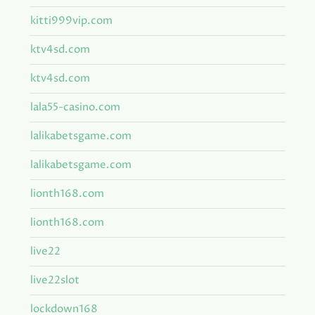
kitti999vip.com
ktv4sd.com
ktv4sd.com
lala55-casino.com
lalikabetsgame.com
lalikabetsgame.com
lionth168.com
lionth168.com
live22
live22slot
lockdown168