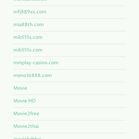
mfj889xx.com
mia88th.com
mib555s.com
mib555s.com
mmplay-casino.com
mono16888.com
Movie
Movie HD
Movie2free
Movie2thai