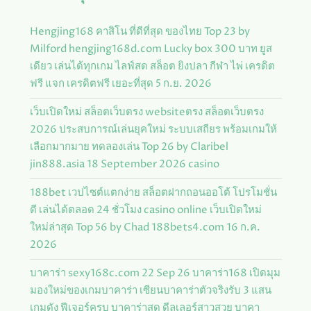
ถุนา
2568
Hengjing168 คาสิโน ที่ดีที่สุด ของไทย Top 23 by
Milford hengjing168d.com Lucky box 300 บาท ยูส
เดียว เล่นได้ทุกเกม ไลฟ์สด สล็อต ยิงปลา กีฬา ไพ่ เครดิต
ฟรี แจก เครดิตฟรี เยอะที่สุด 5 ก.ย. 2026
เว็บเปิดใหม่ สล็อตเว็บตรง websiteตรง สล็อตเว็บตรง
2026 ประสบการณ์เล่นยุคใหม่ ระบบเสถียร พร้อมเกมให้
เลือกมากมาย ทดลองเล่น Top 26 by Claribel
jin888.asia 18 September 2026 casino
188bet เวปไซต์แตกง่าย สล็อตฝากถอนออโต้ โปรโมชั่น
ดี เล่นได้ตลอด 24 ชั่วโมง casino online เว็บเปิดใหม่
ใหม่ล่าสุด Top 56 by Chad 188bets4.com 16 ก.ค.
2026
บาคาร่า sexy168c.com 22 Sep 26 บาคาร่า168 เปิดมุม
มองใหม่ของเกมบาคาร่า เซียนบาคาร่าตัวจริงรับ 3 แสน
เกมดัง ฟีเจอร์ครบ บาคาร่าสด ดีลเลอร์สาวสวย บาคา