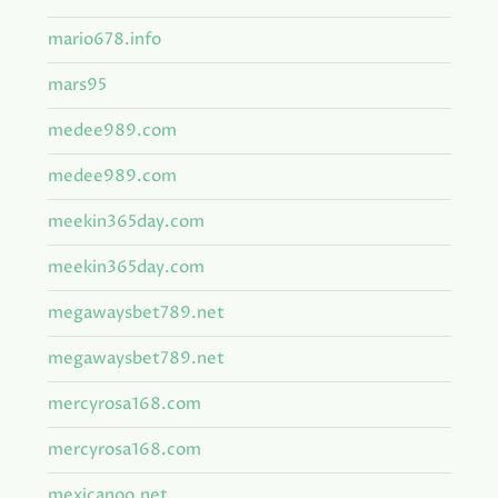
mario678.info
mars95
medee989.com
medee989.com
meekin365day.com
meekin365day.com
megawaysbet789.net
megawaysbet789.net
mercyrosa168.com
mercyrosa168.com
mexicanoo.net