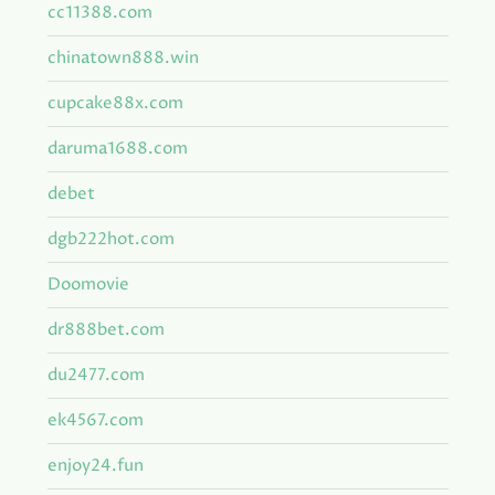
cc11388.com
chinatown888.win
cupcake88x.com
daruma1688.com
debet
dgb222hot.com
Doomovie
dr888bet.com
du2477.com
ek4567.com
enjoy24.fun