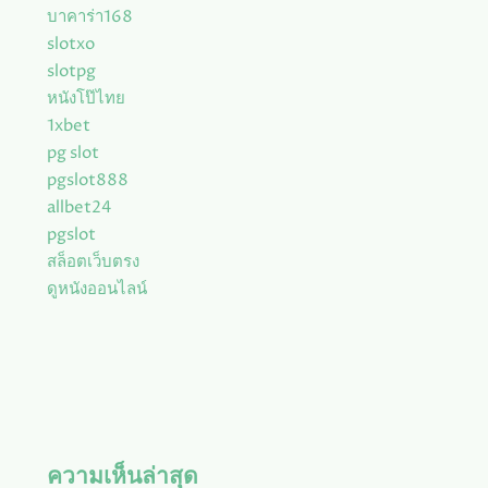
บาคาร่า168
slotxo
slotpg
หนังโป๊ไทย
1xbet
pg slot
pgslot888
allbet24
pgslot
สล็อตเว็บตรง
ดูหนังออนไลน์
ความเห็นล่าสุด