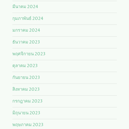
มีนาคม 2024
กุมภาพันธ์ 2024
มกราคม 2024
ธันวาคม 2023
พฤศจิกายน 2023
ตุลาคม 2023
กันยายน 2023
สิงหาคม 2023
กรกฎาคม 2023
มิถุนายน 2023
พฤษภาคม 2023