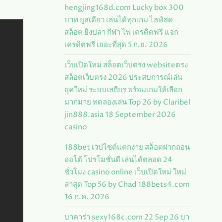
SEPTEMBER
hengjing168d.com Lucky box 300
2567
บาท ยูสเดียว เล่นได้ทุกเกม ไลฟ์สด
พนัน
สล็อต ยิงปลา กีฬา ไพ่ เครดิตฟรี แจก
ออนไลน์
เครดิตฟรี เยอะที่สุด 5 ก.ย. 2026
เว็บ
เปิด
ใหม่
เว็บเปิดใหม่ สล็อตเว็บตรง websiteตรง
สล็อต
สล็อตเว็บตรง 2026 ประสบการณ์เล่น
ทดลอง
ยุคใหม่ ระบบเสถียร พร้อมเกมให้เลือก
เล่น
TOP
มากมาย ทดลองเล่น Top 26 by Claribel
34
jin888.asia 18 September 2026
BY
casino
NEIL
PGSLOT
188bet เวปไซต์แตกง่าย สล็อตฝากถอน
FUNNY18.BIZ
23
ออโต้ โปรโมชั่นดี เล่นได้ตลอด 24
ชั่วโมง casino online เว็บเปิดใหม่ ใหม่
ล่าสุด Top 56 by Chad 188bets4.com
16 ก.ค. 2026
บาคาร่า sexy168c.com 22 Sep 26 บา