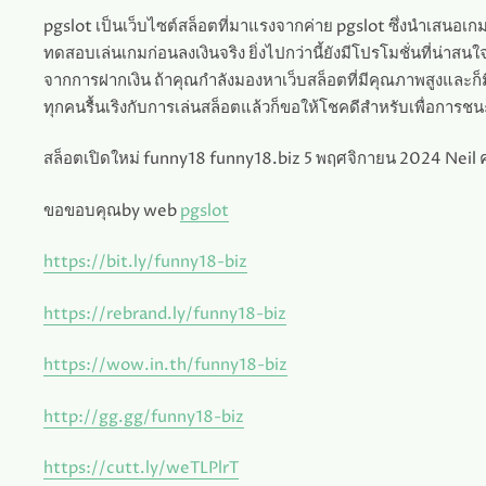
pgslot เป็นเว็บไซต์สล็อตที่มาแรงจากค่าย pgslot ซึ่งนำเสนอเกม
ทดสอบเล่นเกมก่อนลงเงินจริง ยิ่งไปกว่านี้ยังมีโปรโมชั่นที่น่าสนใจ
จากการฝากเงิน ถ้าคุณกำลังมองหาเว็บสล็อตที่มีคุณภาพสูงและก็
ทุกคนรื้นเริงกับการเล่นสล็อตแล้วก็ขอให้โชคดีสำหรับเพื่อการช
สล็อตเปิดใหม่ funny18 funny18.biz 5 พฤศจิกายน 2024 Neil คาส
ขอขอบคุณby web
pgslot
https://bit.ly/funny18-biz
https://rebrand.ly/funny18-biz
https://wow.in.th/funny18-biz
http://gg.gg/funny18-biz
https://cutt.ly/weTLPlrT