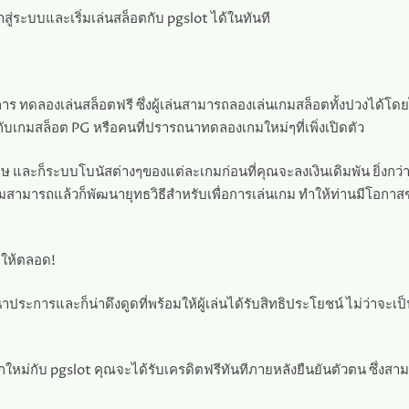
้าสู่ระบบและเริ่มเล่นสล็อตกับ pgslot ได้ในทันที
ิการ ทดลองเล่นสล็อตฟรี ซึ่งผู้เล่นสามารถลองเล่นเกมสล็อตทั้งปวงได้โดย
้นเคยกับเกมสล็อต PG หรือคนที่ปรารถนาทดลองเกมใหม่ๆที่เพิ่งเปิดตัว
ศษ และก็ระบบโบนัสต่างๆของแต่ละเกมก่อนที่คุณจะลงเงินเดิมพัน ยิ่งกว่า
มสามารถแล้วก็พัฒนายุทธวิธีสำหรับเพื่อการเล่นเกม ทำให้ท่านมีโอกา
ตให้ตลอด!
ะการและก็น่าดึงดูดที่พร้อมให้ผู้เล่นได้รับสิทธิประโยชน์ ไม่ว่าจะเป็น
กใหม่กับ pgslot คุณจะได้รับเครดิตฟรีทันทีภายหลังยืนยันตัวตน ซึ่งสา