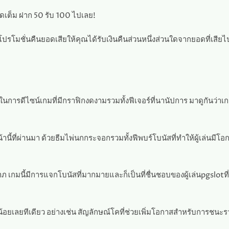
ัดเต็ม ฝาก 50 รับ 100 ไปเลย!
ปรโมชั่นคืนยอดเสียให้คุณได้รับเงินคืนส่วนหนึ่งส่วนใดจากยอดที่เสียไป 
ับในการดีไซน์เกมที่มีกราฟิกงดงามรวมทั้งฟีเจอร์ที่นานัปการ มาดูกันว่าเ
นี้ที่ผ่านมา ด้วยธีมไพ่นกกระจอกรวมทั้งฟีพบร์โบนัสที่ทำให้ผู้เล่นมีโ
กมนี้มีการแจกโบนัสที่มากมายและก็เป็นที่ชื่นชอบของผู้เล่นpgslotที
น้อยเลยทีเดียว อย่างเช่น สัญลักษณ์โคที่ช่วยเพิ่มโอกาสสำหรับการชนะรา