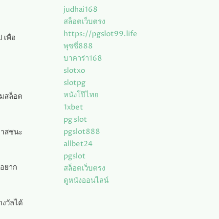
judhai168
สล็อตเว็บตรง
https://pgslot99.life
เพื่อ
พุซซี่888
บาคาร่า168
slotxo
slotpg
หนังโป๊ไทย
กมสล็อต
1xbet
pg slot
pgslot888
อกาสชนะ
allbet24
pgslot
่อยาก
สล็อตเว็บตรง
ดูหนังออนไลน์
งวัลได้