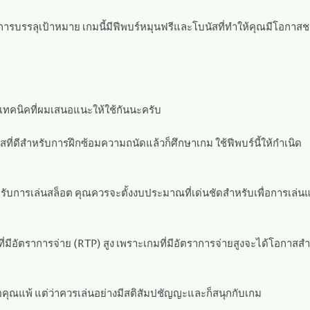
รบรรลุเป้าหมาย เกมนี้มีฟีพบร์หมุนฟรีและโบนัสที่ทำให้คุณมีโอกาส
ูเทคนิคที่ผมเสนอแนะให้ใช้กันนะครับ
ที่ดีสำหรับการฝึกซ้อมความถนัดแล้วก็ศึกษาเกม ใช้ฟีพบร์นี้ให้กำเนิด
ำหรับการเล่นสล็อต คุณควรจะตั้งงบประมาณที่เด่นชัดสำหรับเพื่อการเล่น
tที่มีอัตราการจ่าย (RTP) สูง เพราะเกมที่มีอัตราการจ่ายสูงจะได้โอกาสส
มื่อคุณแพ้ แต่ว่าควรเล่นอย่างมีสติสัมปชัญญะและก็สนุกกับเกม