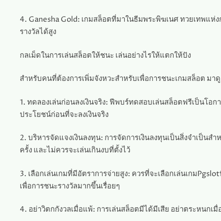
4. Ganesha Gold: เกมสล็อตที่มาในธีมพระพิฆเนศ ทวยเทพแห่งกา
รางวัลได้สูง
กลเม็ดในการเล่นสล็อตให้ชนะ เล่นอย่างไรให้แตกให้ปัง
สำหรับคนที่ต้องการเพิ่มจังหวะสำหรับเพื่อการชนะเกมสล็อต มาด
1. ทดลองเล่นก่อนลงเงินจริง: ฟีพบร์ทดสอบเล่นสล็อตฟรีเป็นโอกาส
ประโยชน์ก่อนที่จะลงเงินจริง
2. บริหารจัดแจงเงินลงทุน: การจัดการเงินลงทุนเป็นสิ่งจำเป็นส
ครั้ง และไม่ควรจะเล่นเกินงบที่ตั้งไว้
3. เลือกเล่นเกมที่มีอัตราการจ่ายสูง: ควรที่จะเลือกเล่นเกมPgslo
เพื่อการชนะรางวัลมากขึ้นเรื่อยๆ
4. อย่าวิตกกังวลเมื่อแพ้: การเล่นสล็อตมีได้มีเสีย อย่าตระหนกเ