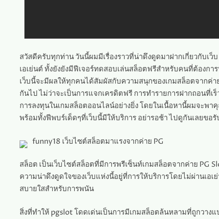
สวัสดีครับทุกท่าน วันนี้ผมมีเรื่องราวที่น่าดึงดูดมาฝากเกี่ยวกับเ
เอเย่นต์ ทั้งยังยังมีฟีเจอร์ทดสอบเล่นสล็อตฟรีสำหรับคนที่ต้องการ
เว็บนี้จะมีผลให้ทุกคนได้สัมผัสกับความสนุกของเกมสล็อตจากค่าย
กันไป ไม่ว่าจะเป็นการแจกเครดิตฟรี การทำรายการฝากถอนที่เร็ว ร
การลงทุนในเกมสล็อตออนไลน์อย่างยิ่ง โดยในเนื้อหานี้ผมจะพาคุ
พร้อมทั้งฟีพบร์เด็ดๆที่เว็บนี้มีให้บริการ อย่ารอช้า ไปดูกันเลยขอรั
funny18 เว็บไซต์สล็อตมาแรงจากค่าย PG
สล็อต เป็นเว็บไซต์สล็อตที่มีการพรีเซ็นท์เกมสล็อตจากค่าย PG
ความน่าดึงดูดใจของเว็บแห่งนี้อยู่ที่การให้บริการโดยไม่ผ่านเอ
สบายใสสำหรับการพนัน
สิ่งที่ทำให้ pgslot โดดเด่นเป็นการมีเกมสล็อตล้นหลามที่ถูกวาง