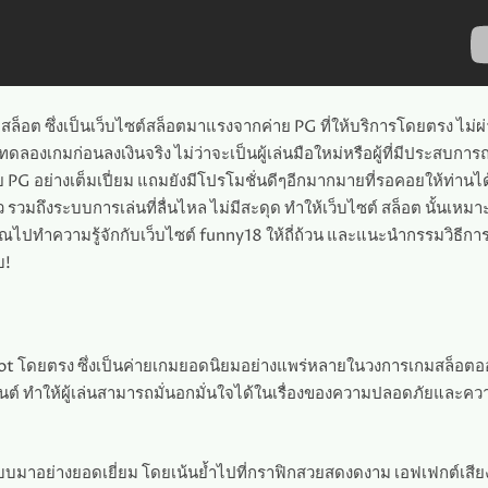
ว็บ สล็อต ซึ่งเป็นเว็บไซต์สล็อตมาแรงจากค่าย PG ที่ให้บริการโดยตรง ไม่ผ
ทดลองเกมก่อนลงเงินจริง ไม่ว่าจะเป็นผู้เล่นมือใหม่หรือผู้ที่มีประสบการ
 PG อย่างเต็มเปี่ยม แถมยังมีโปรโมชั่นดีๆอีกมากมายที่รอคอยให้ท่านได
วมถึงระบบการเล่นที่ลื่นไหล ไม่มีสะดุด ทำให้เว็บไซต์ สล็อต นั้นเหม
ณไปทำความรู้จักกับเว็บไซต์ funny18 ให้ถี่ถ้วน และแนะนำกรรมวิธีกา
บ!
 Slot โดยตรง ซึ่งเป็นค่ายเกมยอดนิยมอย่างแพร่หลายในวงการเกมสล็อต
เย่นต์ ทำให้ผู้เล่นสามารถมั่นอกมั่นใจได้ในเรื่องของความปลอดภัยและคว
แบบมาอย่างยอดเยี่ยม โดยเน้นย้ำไปที่กราฟิกสวยสดงดงาม เอฟเฟกต์เสียงท