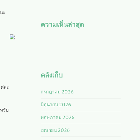
ชนะ
ความเห็นล่าสุด
คลังเก็บ
แต่ละ
กรกฎาคม 2026
มิถุนายน 2026
ำหรับ
พฤษภาคม 2026
เมษายน 2026