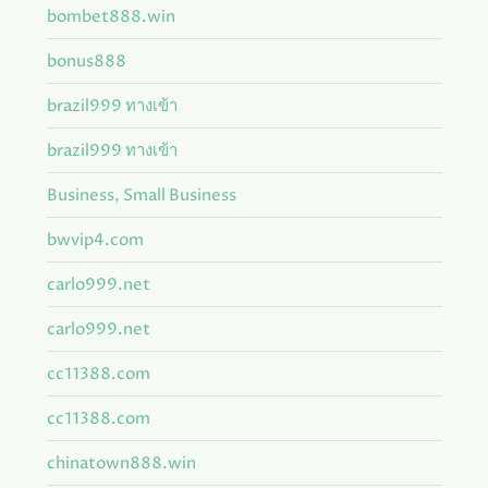
bombet888.win
bonus888
brazil999 ทางเข้า
brazil999 ทางเข้า
Business, Small Business
bwvip4.com
carlo999.net
carlo999.net
cc11388.com
cc11388.com
chinatown888.win