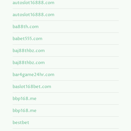
autoslot16888.com
autoslot16888.com
ba88th.com
babet555.com
baj88thbz.com
baj88thbz.com
bar4game24hr.com
baslot168bet.com
bbp168.me
bbp168.me
bestbet