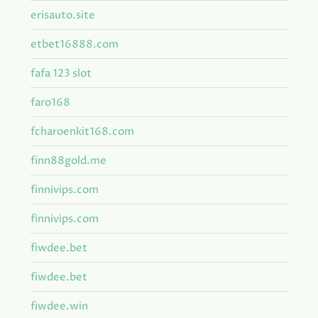
erisauto.site
etbet16888.com
fafa 123 slot
faro168
fcharoenkit168.com
finn88gold.me
finnivips.com
finnivips.com
fiwdee.bet
fiwdee.bet
fiwdee.win