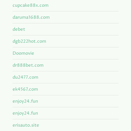
cupcake88x.com
daruma1688.com
debet
dgb222hot.com
Doomovie
dr888bet.com
du2477.com
ek4567.com
enjoy24.fun
enjoy24.fun
erisauto.site