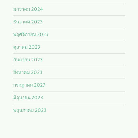
มกราคม 2024
ธันวาคม 2023
พฤศจิกายน 2023
ตุลาคม 2023
กันยายน 2023
สิงหาคม 2023
กรกฎาคม 2023
มิถุนายน 2023
พฤษภาคม 2023