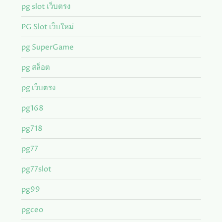
pg slot เว็บตรง
PG Slot เว็บใหม่
pg SuperGame
pg สล็อต
pg เว็บตรง
pg168
pg718
pg77
pg77slot
pg99
pgceo