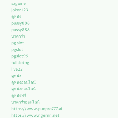
sagame
joker 123
ดูหนัง
pussy888
pussy888
บาคาร่า
pg slot
pgslot
pgslot99
fullslotpg
live22
ดูหนัง
ดูหนังออนไลน์
ดูหนังออนไลน์
ดูหนังฟรี
บาคาร่าออนไลน์
https://www.punpro777.ai
https://www.ngernn.net