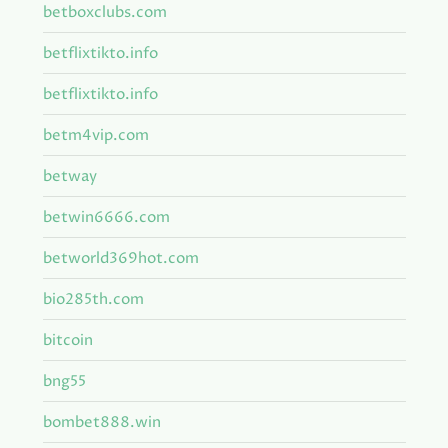
betboxclubs.com
betflixtikto.info
betflixtikto.info
betm4vip.com
betway
betwin6666.com
betworld369hot.com
bio285th.com
bitcoin
bng55
bombet888.win