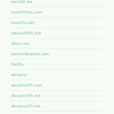
msx168.me
mun789slot.com
mwin9s.com
nakoya1688.site
nbwin.me
nemo168casino.com
Netflix
okcasino
okcasino159.com
okcasino159.net
okcasino159.net