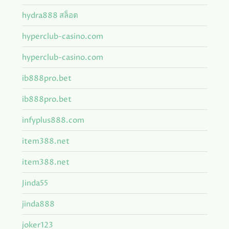
hydra888 สล็อต
hyperclub-casino.com
hyperclub-casino.com
ib888pro.bet
ib888pro.bet
infyplus888.com
item388.net
item388.net
Jinda55
jinda888
joker123