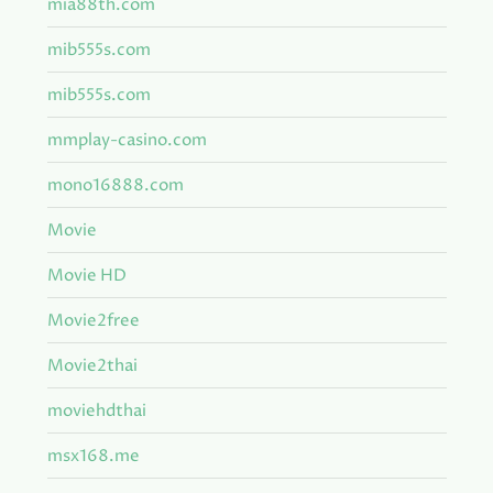
mia88th.com
mib555s.com
mib555s.com
mmplay-casino.com
mono16888.com
Movie
Movie HD
Movie2free
Movie2thai
moviehdthai
msx168.me