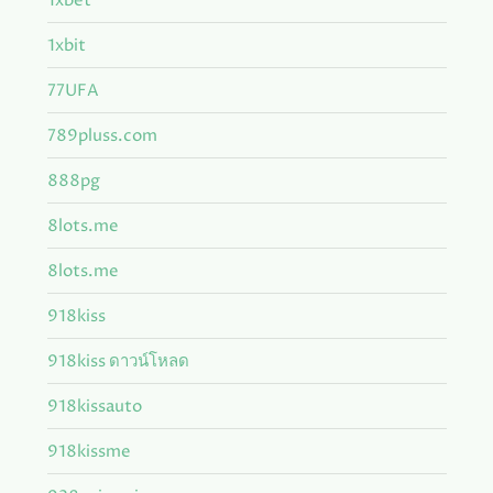
1xbet
1xbit
77UFA
789pluss.com
888pg
8lots.me
8lots.me
918kiss
918kiss ดาวน์โหลด
918kissauto
918kissme