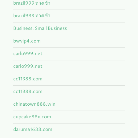
brazil999 ทางเข้า
brazil999 ทางเข้า
Business, Small Business
bwvip4.com
carlo999.net
carlo999.net
cc11388.com
cc11388.com
chinatown888.win
cupcake88x.com
daruma1688.com