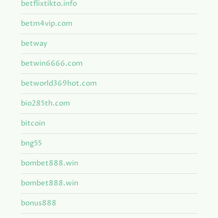
betflixtikto.info
betm4vip.com
betway
betwin6666.com
betworld369hot.com
bio285th.com
bitcoin
bng55
bombet888.win
bombet888.win
bonus888