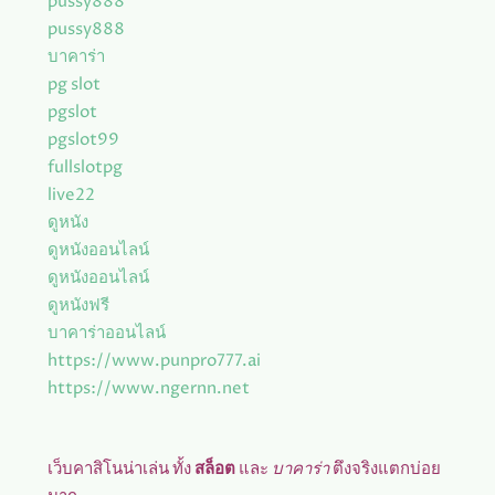
pussy888
pussy888
บาคาร่า
pg slot
pgslot
pgslot99
fullslotpg
live22
ดูหนัง
ดูหนังออนไลน์
ดูหนังออนไลน์
ดูหนังฟรี
บาคาร่าออนไลน์
https://www.punpro777.ai
https://www.ngernn.net
เว็บคาสิโนน่าเล่น ทั้ง
สล็อต
และ
บาคาร่า
ตึงจริงแตกบ่อย