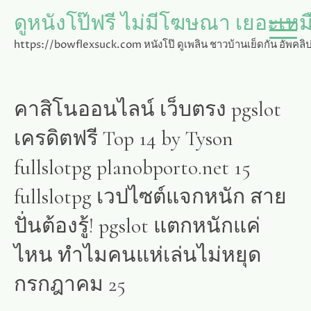
Skip
ดูหนังโป๊ฟรี ไม่มีโฆษณา เยอะเหมื
to
content
https://bowflexsuck.com หนังโป๊ ดูเพลิน ชาวบ้านเย็ดกัน อัพคลิปม
คาสิโนออนไลน์ เว็บตรง pgslot
เครดิตฟรี Top 14 by Tyson
fullslotpg planobporto.net 15
fullslotpg เวปไซต์แจกหนัก สาย
ปั่นต้องรู้! pgslot แตกหนักแค่
ไหน ทำไมคนแห่เล่นไม่หยุด
กรกฎาคม 25