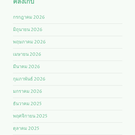
คลังเก็บ
กรกฎาคม 2026
มิถุนายน 2026
พฤษภาคม 2026
เมษายน 2026
มีนาคม 2026
กุมภาพันธ์ 2026
มกราคม 2026
ธันวาคม 2025
พฤศจิกายน 2025
ตุลาคม 2025