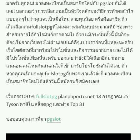
มาครับทุกคน! มาลงทะเบียนเป็นสมาชิกใหม่กับ pgslot กันได้
เลย! บอกเลยว่า การเลือกเกมเป็นหัวใจหลักของวิธีการทำผลกำไร
แบบสุดๆไม่ว่าคุณจะเป็นมือใหม่ สายทุนน้อย หรือมืออาชีพ ถ้า
เกิดเลือกเกมfullslotpgที่ไม่เหมาะสมกับงบประมาณที่มี ช่องทาง
สำหรับการได้กำไรมันก็ยากตามไปด้วย แม้กระนั้นทั้งนี้ มันก็จะ
ต้องเริ่มจากเว็บตรงไม่ผ่านเอเย่นต์ดีๆแบบเราก่อนนี่แหละนะครับ
เว็บไซต์ตรงที่มาพร้อมโปรโมชั่นและกิจกรรมมากมาย และไม่ได้
มีโปรโมชั่นเพียงนี้นะครับ บอกเลยว่ายังมีให้เลือกอีกมากมาย
แน่นอน คนไหนกันแน่สนใจก็เข้ามารับโปรโมชั่นกันได้เลย ถ้า
หากคุณพร้อมจะลุยfullslotpgกับพวกเราแล้วล่ะก็ มาลงทะเบียน
เป็นสมาชิกใหม่ได้แล้ววันนี้ สมัครฟรี สมัครเลย!
เว็บตรง100%
fullslotpg
planobporto.net 18 กรกฎาคม 25
Tyson คาสิโน สล็อตpg แตกง่าย Top 81
ขอขอบคุณมากที่มา
pgslot