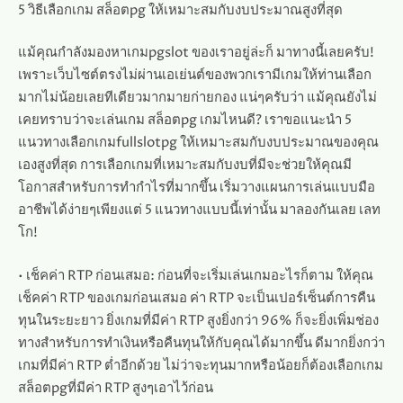
ปั่น
5 วิธีเลือกเกม สล็อตpg ให้เหมาะสมกับงบประมาณสูงที่สุด
ต้อง
รู้!
แม้คุณกำลังมองหาเกมpgslot ของเราอยู่ล่ะก็ มาทางนี้เลยครับ!
PG
แตก
เพราะเว็บไซต์ตรงไม่ผ่านเอเย่นต์ของพวกเรามีเกมให้ท่านเลือก
หนั
มากไม่น้อยเลยทีเดียวมากมายก่ายกอง แน่ๆครับว่า แม้คุณยังไม่
แค่
เคยทราบว่าจะเล่นเกม สล็อตpg เกมไหนดี? เราขอแนะนำ 5
ไหน
ทำไ
แนวทางเลือกเกมfullslotpg ให้เหมาะสมกับงบประมาณของคุณ
คน
เองสูงที่สุด การเลือกเกมที่เหมาะสมกับงบที่มีจะช่วยให้คุณมี
แห่
โอกาสสำหรับการทำกำไรที่มากขึ้น เริ่มวางแผนการเล่นแบบมือ
เล่น
ไม่
อาชีพได้ง่ายๆเพียงแต่ 5 แนวทางแบบนี้เท่านั้น มาลองกันเลย เลท
หยุด
โก!
กรก
25
• เช็คค่า RTP ก่อนเสมอ: ก่อนที่จะเริ่มเล่นเกมอะไรก็ตาม ให้คุณ
เช็คค่า RTP ของเกมก่อนเสมอ ค่า RTP จะเป็นเปอร์เซ็นต์การคืน
ทุนในระยะยาว ยิ่งเกมที่มีค่า RTP สูงยิ่งกว่า 96% ก็จะยิ่งเพิ่มช่อง
ทางสำหรับการทำเงินหรือคืนทุนให้กับคุณได้มากขึ้น ดีมากยิ่งกว่า
เกมที่มีค่า RTP ต่ำอีกด้วย ไม่ว่าจะทุนมากหรือน้อยก็ต้องเลือกเกม
สล็อตpgที่มีค่า RTP สูงๆเอาไว้ก่อน