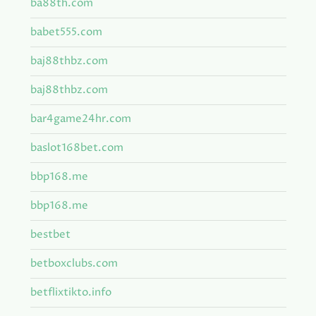
ba88th.com
babet555.com
baj88thbz.com
baj88thbz.com
bar4game24hr.com
baslot168bet.com
bbp168.me
bbp168.me
bestbet
betboxclubs.com
betflixtikto.info