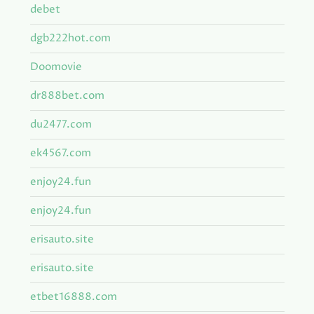
debet
dgb222hot.com
Doomovie
dr888bet.com
du2477.com
ek4567.com
enjoy24.fun
enjoy24.fun
erisauto.site
erisauto.site
etbet16888.com