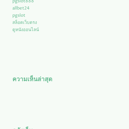
pgslot888
allbet24
pgslot
สล็อตเว็บตรง
ดูหนังออนไลน์
ความเห็นล่าสุด