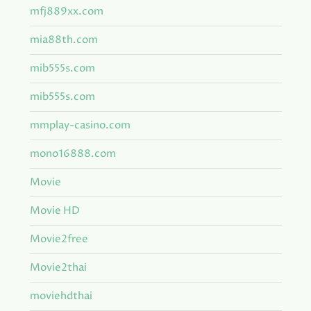
mfj889xx.com
mia88th.com
mib555s.com
mib555s.com
mmplay-casino.com
mono16888.com
Movie
Movie HD
Movie2free
Movie2thai
moviehdthai