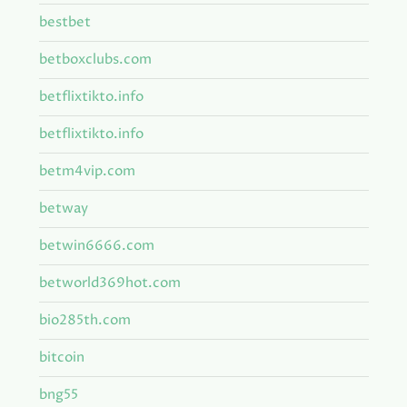
bestbet
betboxclubs.com
betflixtikto.info
betflixtikto.info
betm4vip.com
betway
betwin6666.com
betworld369hot.com
bio285th.com
bitcoin
bng55