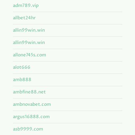
adm789.vip
allbet24hr
allin99win.win
allin99win.win
allone745s.com
alot666
amb888
ambfine88.net
ambnovabet.com
argus16888.com
asb9999.com