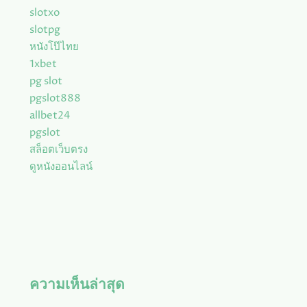
slotxo
slotpg
หนังโป๊ไทย
1xbet
pg slot
pgslot888
allbet24
pgslot
สล็อตเว็บตรง
ดูหนังออนไลน์
ความเห็นล่าสุด