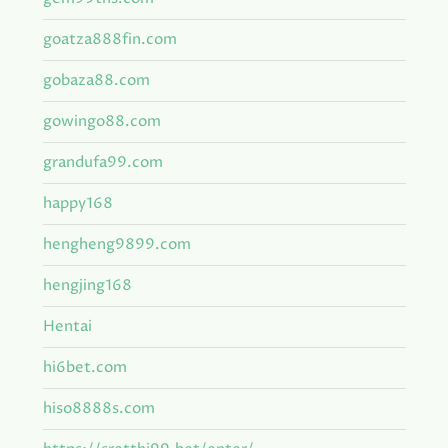
goatza888fin.com
gobaza88.com
gowingo88.com
grandufa99.com
happy168
hengheng9899.com
hengjing168
Hentai
hi6bet.com
hiso8888s.com