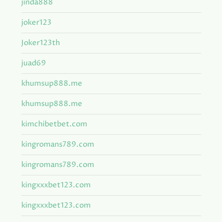
jinda888
joker123
Joker123th
juad69
khumsup888.me
khumsup888.me
kimchibetbet.com
kingromans789.com
kingromans789.com
kingxxxbet123.com
kingxxxbet123.com