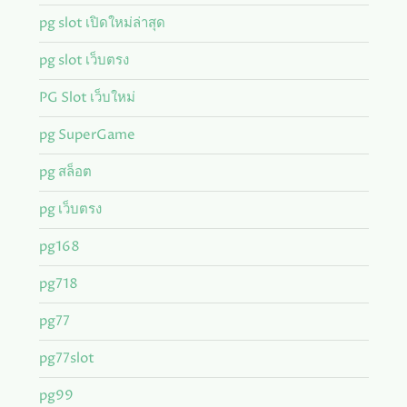
pg slot เปิดใหม่ล่าสุด
pg slot เว็บตรง
PG Slot เว็บใหม่
pg SuperGame
pg สล็อต
pg เว็บตรง
pg168
pg718
pg77
pg77slot
pg99