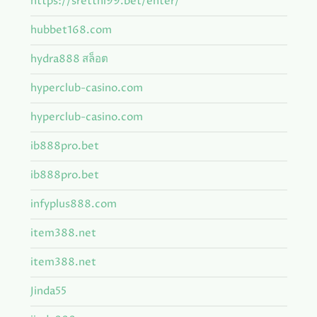
https://sretthi99.bet/enter/
hubbet168.com
hydra888 สล็อต
hyperclub-casino.com
hyperclub-casino.com
ib888pro.bet
ib888pro.bet
infyplus888.com
item388.net
item388.net
Jinda55