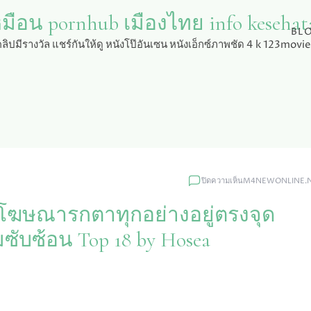
มือน pornhub เมืองไทย info kesehat
BL
ิปมีรางวัล แชร์กันให้ดู หนังโป๊อันเซน หนังเอ็กซ์ภาพชัด 4 k 123movi
บน
ปิดความเห็น
M4NEWONLINE.
สล็อต168
7
มีโฆษณารกตาทุกอย่างอยู่ตรงจุด
MAY
ับซ้อน Top 18 by Hosea
สล็อต168
ไม่มี
โฆษณา
รก
ตา
ทุก