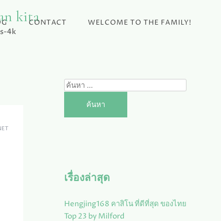
an kita
OG
CONTACT
WELCOME TO THE FAMILY!
es-4k
ค้นหา
สำหรับ:
NET
เรื่องล่าสุด
Hengjing168 คาสิโน ที่ดีที่สุด ของไทย
Top 23 by Milford