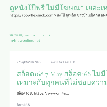
Skip
ดูหนังโป๊ฟรี ไม่มีโฆษณา เยอะเห
to
content
https://bowflexsuck.com หนังโป๊ ดูเพลิน ชาวบ้านเย็ดกัน อัพคล
หมวดหมู่:
m4newonline.net
m4newonline.net
22 พฤศจิกายน 2025
LAWRENCE MILLER
สล็อต168 7 May สล็อต168 ไม่
เหมาะกับทุกคนที่ไม่ชอบความซ
สล็อต168, https://www.m4n…
faro168