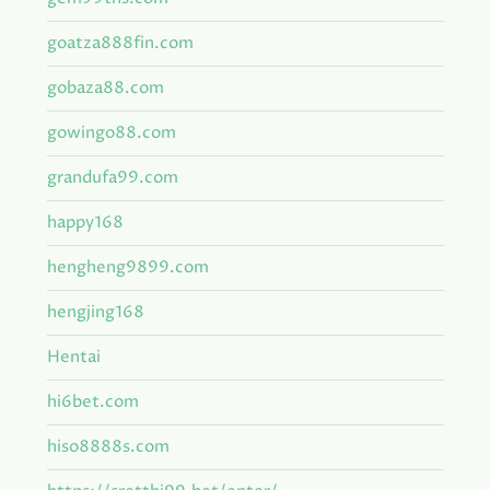
goatza888fin.com
gobaza88.com
gowingo88.com
grandufa99.com
happy168
hengheng9899.com
hengjing168
Hentai
hi6bet.com
hiso8888s.com