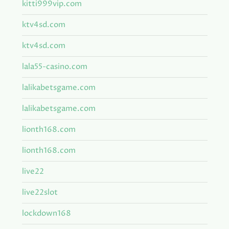
kitti999vip.com
ktv4sd.com
ktv4sd.com
lala55-casino.com
lalikabetsgame.com
lalikabetsgame.com
lionth168.com
lionth168.com
live22
live22slot
lockdown168