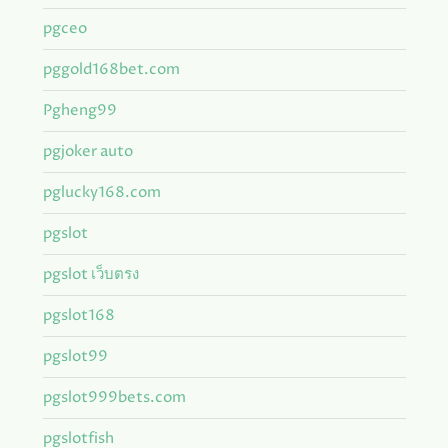
pgceo
pggold168bet.com
Pgheng99
pgjoker auto
pglucky168.com
pgslot
pgslot เว็บตรง
pgslot168
pgslot99
pgslot999bets.com
pgslotfish