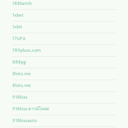
188betth
1xbet
1xbit
77UFA
789pluss.com
888pg
8lots.me
8lots.me
918kiss
918kiss ดาวน์โหลด
918kissauto