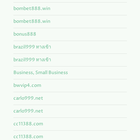
bombet888.win
bombet888.win
bonus888
brazil999 ทางเข้า
brazil999 ทางเข้า
Business, Small Business
bwvip4.com
carlo999.net
carlo999.net
cc11388.com
cc11388.com