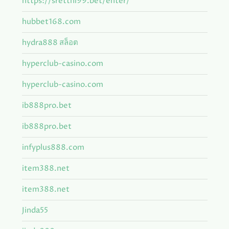
https://sretthi99.bet/enter/
hubbet168.com
hydra888 สล็อต
hyperclub-casino.com
hyperclub-casino.com
ib888pro.bet
ib888pro.bet
infyplus888.com
item388.net
item388.net
Jinda55