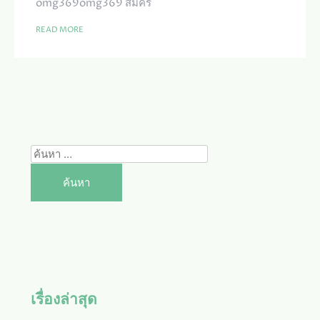
omg369
omg369 สมัคร
เปิด
เกม
เล่น
READ MORE
เบาๆ
หมุน
ไป
ไม่
กี่
รอบ
ก็
แตก
โอน
ค้นหา
ไว
สำหรับ:
สุดๆ
TOP
44
BY
ANDRA
เรื่องล่าสุด