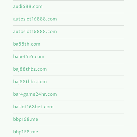
audi688.com
autoslot16888.com
autoslot16888.com
ba88th.com
babet555.com
baj88thbz.com
baj88thbz.com
bar4game24hr.com
baslot168bet.com
bbp168.me
bbp168.me