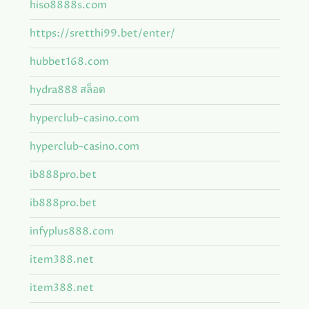
hiso8888s.com
https://sretthi99.bet/enter/
hubbet168.com
hydra888 สล็อต
hyperclub-casino.com
hyperclub-casino.com
ib888pro.bet
ib888pro.bet
infyplus888.com
item388.net
item388.net