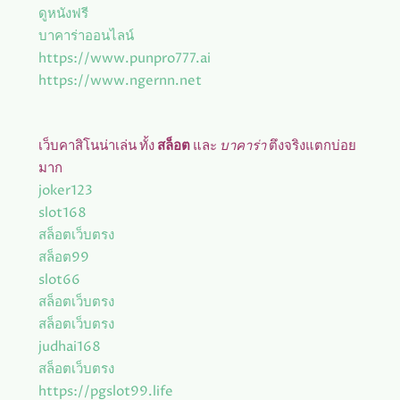
ดูหนังฟรี
บาคาร่าออนไลน์
https://www.punpro777.ai
https://www.ngernn.net
เว็บคาสิโนน่าเล่น ทั้ง
สล็อต
และ
บาคาร่า
ตึงจริงแตกบ่อย
มาก
joker123
slot168
สล็อตเว็บตรง
สล็อต99
slot66
สล็อตเว็บตรง
สล็อตเว็บตรง
judhai168
สล็อตเว็บตรง
https://pgslot99.life