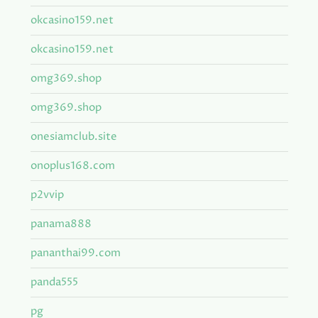
okcasino159.net
okcasino159.net
omg369.shop
omg369.shop
onesiamclub.site
onoplus168.com
p2vvip
panama888
pananthai99.com
panda555
pg