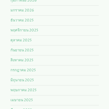
กุมภาพันธ์ 2026
มกราคม 2026
ธันวาคม 2025
พฤศจิกายน 2025
ตุลาคม 2025
กันยายน 2025
สิงหาคม 2025
กรกฎาคม 2025
มิถุนายน 2025
พฤษภาคม 2025
เมษายน 2025