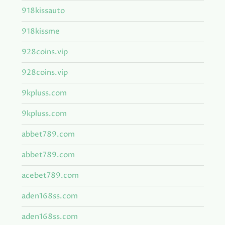
918kissauto
918kissme
928coins.vip
928coins.vip
9kpluss.com
9kpluss.com
abbet789.com
abbet789.com
acebet789.com
aden168ss.com
aden168ss.com