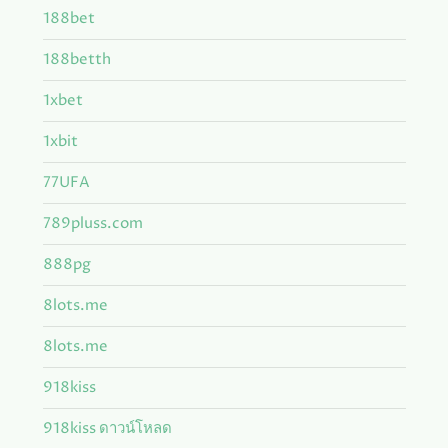
188bet
188betth
1xbet
1xbit
77UFA
789pluss.com
888pg
8lots.me
8lots.me
918kiss
918kiss ดาวน์โหลด