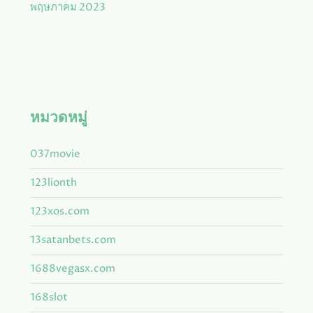
พฤษภาคม 2023
หมวดหมู่
037movie
123lionth
123xos.com
13satanbets.com
1688vegasx.com
168slot