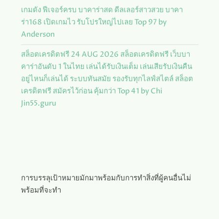
เกมดัง ฟีเจอร์ครบ บาคาร่าสด ดีลเลอร์สาวสวย บาคา
ร่า168 เปิดเกมไว รับโปรใหญ่ไปเลย Top 97 by
Anderson
สล็อตเครดิตฟรี 24 AUG 2026 สล็อตเครดิตฟรี เว็บบา
คาร่าอันดับ 1 ในไทย เล่นได้รับเงินเต็ม เล่นเสียรับเงินคืน
อยู่ไหนก็เล่นได้ ระบบทันสมัย รองรับทุกไลฟ์สไตล์ สล็อต
เครดิตฟรี สมัครไว้ก่อน คุ้มกว่า Top 41 by Chi
Jin55.guru
การบรรลุเป้าหมายมักมาพร้อมกับการทำสิ่งที่ผู้คนอื่นไม่
พร้อมที่จะทำ