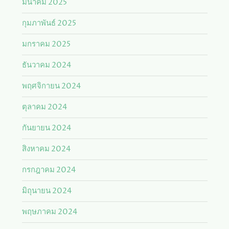
มีนาคม 2025
กุมภาพันธ์ 2025
มกราคม 2025
ธันวาคม 2024
พฤศจิกายน 2024
ตุลาคม 2024
กันยายน 2024
สิงหาคม 2024
กรกฎาคม 2024
มิถุนายน 2024
พฤษภาคม 2024