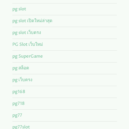
pg slot
pg slot เปิดใหม่ล่าสุด
pg slot เว็บตรง
PG Slot เว็บใหม่
pg SuperGame
pg สล็อต
pg เว็บตรง
pg168
pg718
pg77
pg77slot