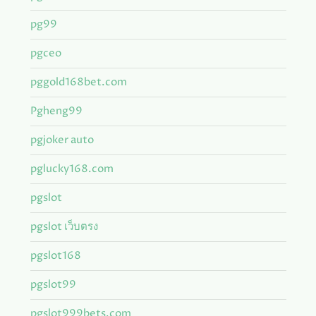
pg99
pgceo
pggold168bet.com
Pgheng99
pgjoker auto
pglucky168.com
pgslot
pgslot เว็บตรง
pgslot168
pgslot99
pgslot999bets.com