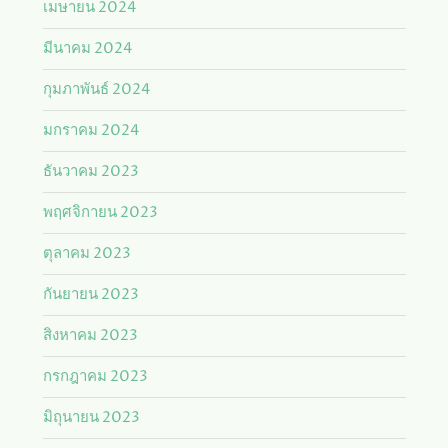
เมษายน 2024
มีนาคม 2024
กุมภาพันธ์ 2024
มกราคม 2024
ธันวาคม 2023
พฤศจิกายน 2023
ตุลาคม 2023
กันยายน 2023
สิงหาคม 2023
กรกฎาคม 2023
มิถุนายน 2023