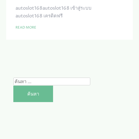
สู่
ระบบ
autoslot168
autoslot168 เข้าสู่ระบบ
เกม
autoslot168 เครดิตฟรี
เยอะ
ไม่
READ MORE
ซ้ำ
ใคร
ไม่มี
ประวัติ
หลุด
แจ็ก
พอต
แตก
ทุก
ค้นหา
วัน
สำหรับ:
TOP
27
BY
ANDRA