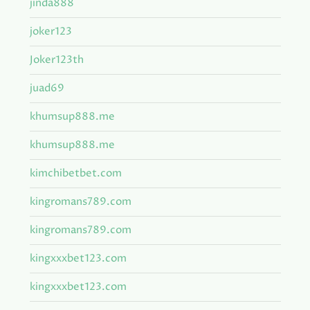
jinda888
joker123
Joker123th
juad69
khumsup888.me
khumsup888.me
kimchibetbet.com
kingromans789.com
kingromans789.com
kingxxxbet123.com
kingxxxbet123.com