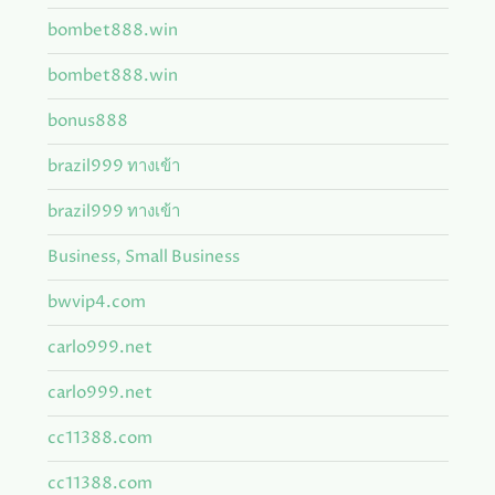
bombet888.win
bombet888.win
bonus888
brazil999 ทางเข้า
brazil999 ทางเข้า
Business, Small Business
bwvip4.com
carlo999.net
carlo999.net
cc11388.com
cc11388.com