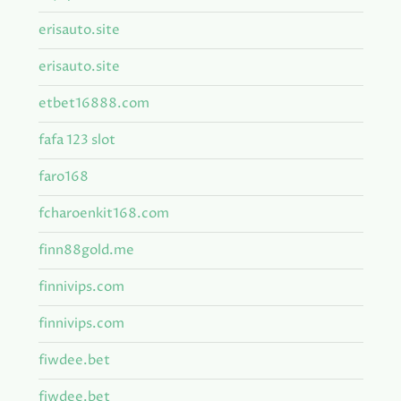
erisauto.site
erisauto.site
etbet16888.com
fafa 123 slot
faro168
fcharoenkit168.com
finn88gold.me
finnivips.com
finnivips.com
fiwdee.bet
fiwdee.bet