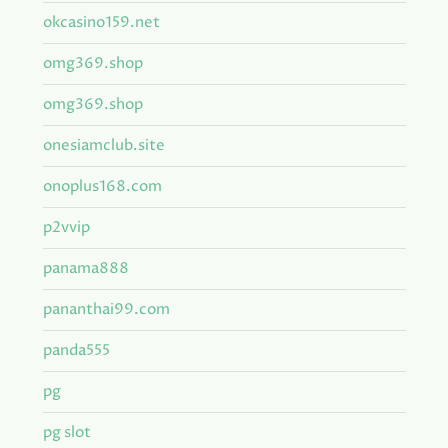
okcasino159.net
omg369.shop
omg369.shop
onesiamclub.site
onoplus168.com
p2vvip
panama888
pananthai99.com
panda555
pg
pg slot