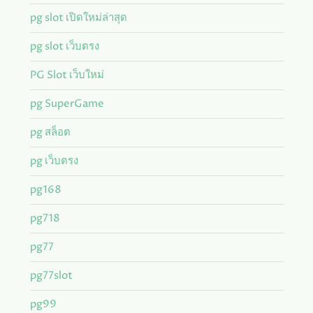
pg slot เปิดใหม่ล่าสุด
pg slot เว็บตรง
PG Slot เว็บใหม่
pg SuperGame
pg สล็อต
pg เว็บตรง
pg168
pg718
pg77
pg77slot
pg99