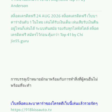
Anderson
สล็อตเครดิตฟรี 24 AUG 2026 สล็อตเครดิตฟรี เว็บบา
คาร่าอันดับ 1 ในไทย เล่นได้รับเงินเต็ม เล่นเสียรับเงินคืน
อยู่ไหนก็เล่นได้ ระบบทันสมัย รองรับทุกไลฟ์สไตล์ สล็อต
เครดิตฟรี สมัครไว้ก่อน คุ้มกว่า Top 41 by Chi
Jin55.guru
การบรรลุเป้าหมายมักมาพร้อมกับการทำสิ่งที่ผู้คนอื่นไม่
พร้อมที่จะทำ
เว็บสล็อตและบาคาร่าของโครตดีเว็บนี้เล่นแล้วรวยจัดๆ
https://918kissauto.tv