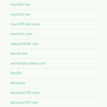
msx168.me
msx168.me
mun789slot.com
mwin9s.com
nakoya1688.site
nbwin.me
nemo168casino.com
Netflix
okcasino
okcasino159.com
okcasino159.net