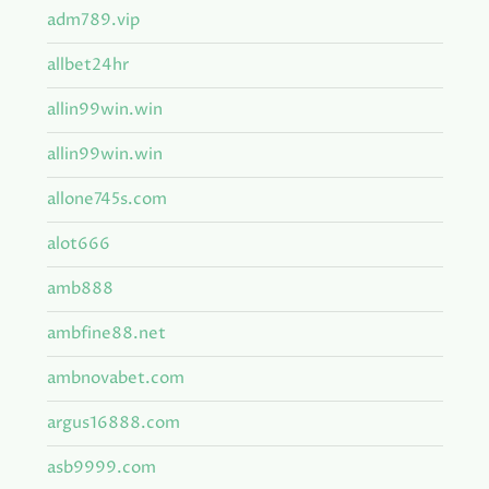
adm789.vip
allbet24hr
allin99win.win
allin99win.win
allone745s.com
alot666
amb888
ambfine88.net
ambnovabet.com
argus16888.com
asb9999.com