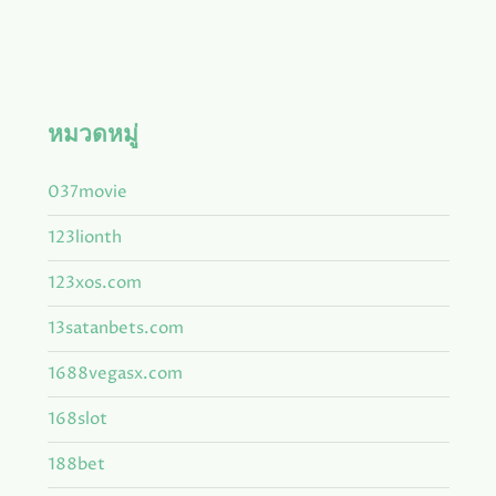
หมวดหมู่
037movie
123lionth
123xos.com
13satanbets.com
1688vegasx.com
168slot
188bet