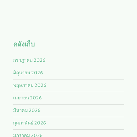
คลังเก็บ
กรกฎาคม 2026
มิถุนายน 2026
พฤษภาคม 2026
เมษายน 2026
มีนาคม 2026
กุมภาพันธ์ 2026
มกราคม 2026