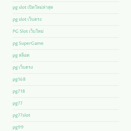
pg slot เปิดใหม่ล่าสุด
pg slot เว็บตรง
PG Slot เว็บใหม่
pg SuperGame
pg สล็อต
pg เว็บตรง
pg168
pg718
pg77
pg77slot
pg99