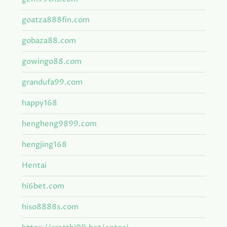
goatza888fin.com
gobaza88.com
gowingo88.com
grandufa99.com
happy168
hengheng9899.com
hengjing168
Hentai
hi6bet.com
hiso8888s.com