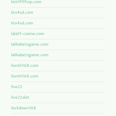
kitti999vip.com
ktv4sd.com
ktv4sd.com
lala55-casino.com
lalikabetsgame.com
lalikabetsgame.com
lionth168.com
lionth168.com
live22
live22slot
lockdown168