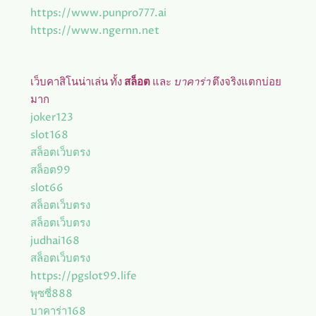
https://www.punpro777.ai
https://www.ngernn.net
เว็บคาสิโนน่าเล่น ทั้ง
สล็อต
และ
บาคาร่า
ตึงจริงแตกบ่อย
มาก
joker123
slot168
สล็อตเว็บตรง
สล็อต99
slot66
สล็อตเว็บตรง
สล็อตเว็บตรง
judhai168
สล็อตเว็บตรง
https://pgslot99.life
พุซซี่888
บาคาร่า168