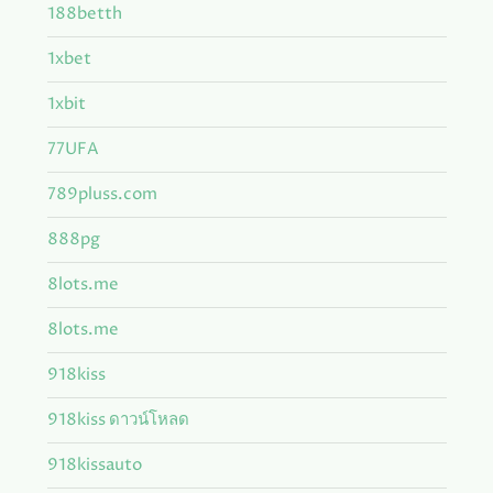
188betth
1xbet
1xbit
77UFA
789pluss.com
888pg
8lots.me
8lots.me
918kiss
918kiss ดาวน์โหลด
918kissauto