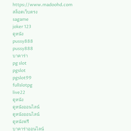
https://www.madoohd.com
สล็อตเว็บตรง
sagame
joker 123
ดูหนัง
pussy888
pussy888
บาคาร่า
pg slot
pgslot
pgslot99
fullslotpg
live22
ดูหนัง
ดูหนังออนไลน์
ดูหนังออนไลน์
ดูหนังฟรี
บาคาร่าออนไลน์