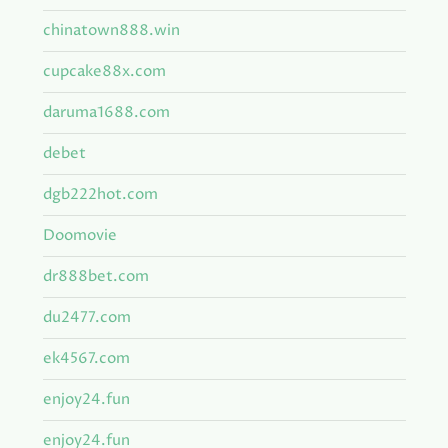
chinatown888.win
cupcake88x.com
daruma1688.com
debet
dgb222hot.com
Doomovie
dr888bet.com
du2477.com
ek4567.com
enjoy24.fun
enjoy24.fun