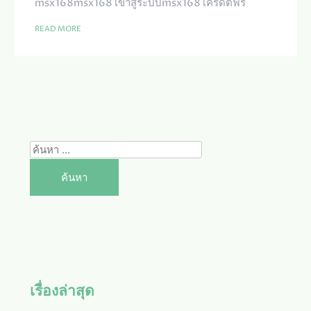
msx168
msx168 เข้าสู่ระบบ
เปิด
msx168 เครดิตฟรี
เกม
ดู
READ MORE
เล่นๆ
พอ
หมุน
ดู
แล้ว
ดัน
แตก
ถอน
ออก
ค้นหา
ได้
สำหรับ:
เลย
TOP
65
BY
LINWOOD
เรื่องล่าสุด