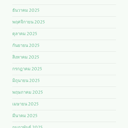
ธันวาคม 2025
พฤศจิกายน 2025
ตุลาคม 2025
กันยายน 2025
สิงหาคม 2025
กรกฎาคม 2025
มิถุนายน 2025
พฤษภาคม 2025
เมษายน 2025
มีนาคม 2025
กุมภาพันธ์ 2025