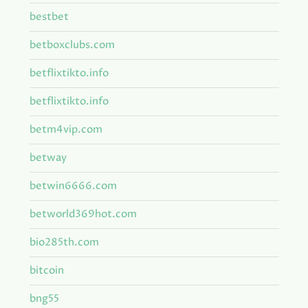
bestbet
betboxclubs.com
betflixtikto.info
betflixtikto.info
betm4vip.com
betway
betwin6666.com
betworld369hot.com
bio285th.com
bitcoin
bng55