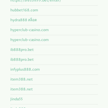
https://sretthi99.bet/enter/
hubbet168.com
hydra888 สล็อต
hyperclub-casino.com
hyperclub-casino.com
ib888pro.bet
ib888pro.bet
infyplus888.com
item388.net
item388.net
Jinda55