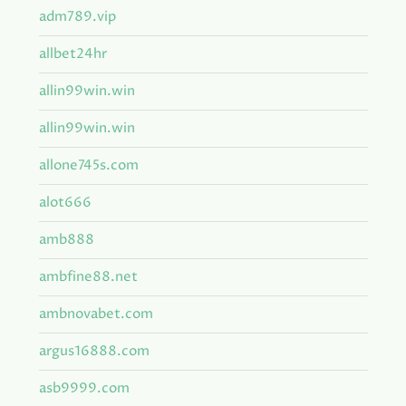
adm789.vip
allbet24hr
allin99win.win
allin99win.win
allone745s.com
alot666
amb888
ambfine88.net
ambnovabet.com
argus16888.com
asb9999.com