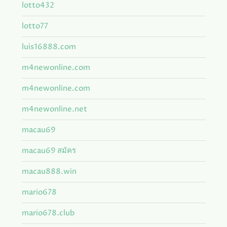
lotto432
lotto77
luis16888.com
m4newonline.com
m4newonline.com
m4newonline.net
macau69
macau69 สมัคร
macau888.win
mario678
mario678.club