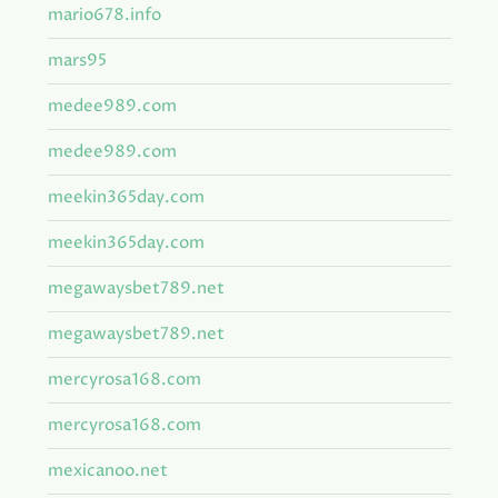
mario678.info
mars95
medee989.com
medee989.com
meekin365day.com
meekin365day.com
megawaysbet789.net
megawaysbet789.net
mercyrosa168.com
mercyrosa168.com
mexicanoo.net