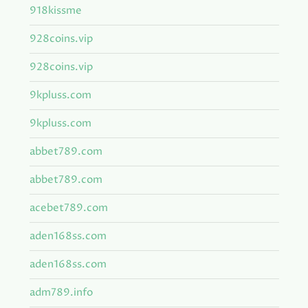
918kissme
928coins.vip
928coins.vip
9kpluss.com
9kpluss.com
abbet789.com
abbet789.com
acebet789.com
aden168ss.com
aden168ss.com
adm789.info