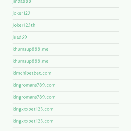
jinda888
joker123
Joker123th
juad69
khumsup888.me
khumsup888.me
kimchibetbet.com
kingromans789.com
kingromans789.com
kingxxxbet123.com
kingxxxbet123.com