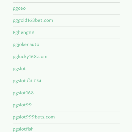
pgceo
pggold168bet.com
Pgheng99
pgjoker auto
pglucky168.com
pgslot
pgslot เว็บตรง
pgslot168
pgslot99
pgslot999bets.com
pgslotfish