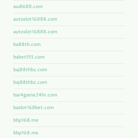
audi688.com
autoslot16888.com
autoslot16888.com
ba88th.com
babet555.com
baj88thbz.com
baj88thbz.com
bar4game24hr.com
baslot168bet.com
bbp168.me
bbp168.me