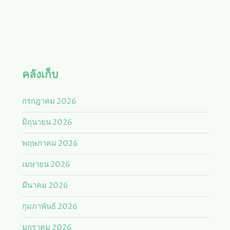
คลังเก็บ
กรกฎาคม 2026
มิถุนายน 2026
พฤษภาคม 2026
เมษายน 2026
มีนาคม 2026
กุมภาพันธ์ 2026
มกราคม 2026