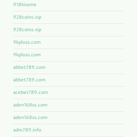
918kissme
928coins.vip
928coins.vip
9kpluss.com
9kpluss.com
abbet789.com
abbet789.com
acebet789.com
aden168ss.com
aden168ss.com
adm789.info