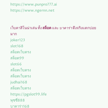
https://www.punpro777.ai
https://www.ngernn.net
เว็บคาสิโนน่าเล่น ทั้ง
สล็อต
และ
บาคาร่า
ตึงจริงแตกบ่อย
มาก
joker123
slot168
สล็อตเว็บตรง
สล็อต99
slot66
สล็อตเว็บตรง
สล็อตเว็บตรง
judhai168
สล็อตเว็บตรง
https://pgslot99.life
พุซซี่888
บาคาร่า168