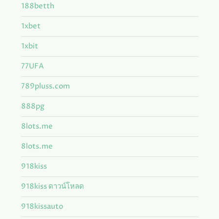
188betth
1xbet
1xbit
77UFA
789pluss.com
888pg
8lots.me
8lots.me
918kiss
918kiss ดาวน์โหลด
918kissauto