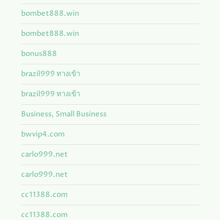
bombet888.win
bombet888.win
bonus888
brazil999 ทางเข้า
brazil999 ทางเข้า
Business, Small Business
bwvip4.com
carlo999.net
carlo999.net
cc11388.com
cc11388.com