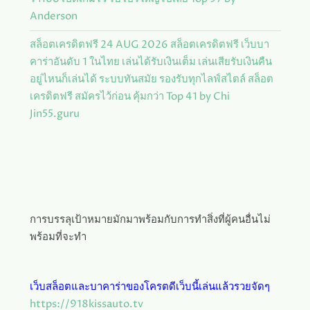
Anderson
สล็อตเครดิตฟรี 24 AUG 2026 สล็อตเครดิตฟรี เว็บบา
คาร่าอันดับ 1 ในไทย เล่นได้รับเงินเต็ม เล่นเสียรับเงินคืน
อยู่ไหนก็เล่นได้ ระบบทันสมัย รองรับทุกไลฟ์สไตล์ สล็อต
เครดิตฟรี สมัครไว้ก่อน คุ้มกว่า Top 41 by Chi
Jin55.guru
การบรรลุเป้าหมายมักมาพร้อมกับการทำสิ่งที่ผู้คนอื่นไม่
พร้อมที่จะทำ
เว็บสล็อตและบาคาร่าของโครตดีเว็บนี้เล่นแล้วรวยจัดๆ
https://918kissauto.tv