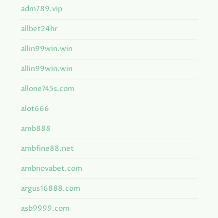
adm789.vip
allbet24hr
allin99win.win
allin99win.win
allone745s.com
alot666
amb888
ambfine88.net
ambnovabet.com
argus16888.com
asb9999.com