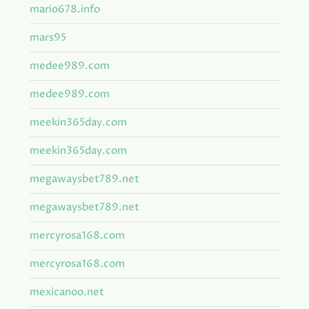
mario678.info
mars95
medee989.com
medee989.com
meekin365day.com
meekin365day.com
megawaysbet789.net
megawaysbet789.net
mercyrosa168.com
mercyrosa168.com
mexicanoo.net