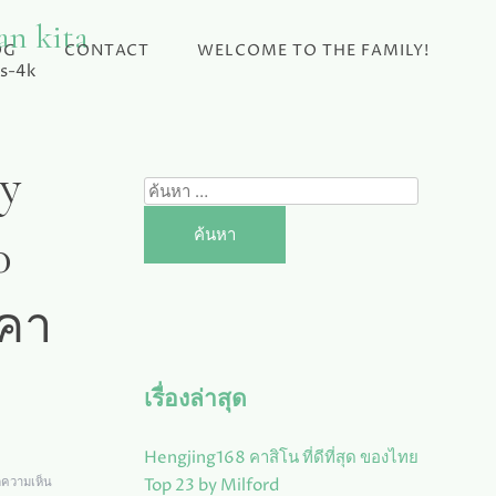
an kita
OG
CONTACT
WELCOME TO THE FAMILY!
es-4k
y
ค้นหา
สำหรับ:
0
าคา
เรื่องล่าสุด
Hengjing168 คาสิโน ที่ดีที่สุด ของไทย
บน
Top 23 by Milford
ดความเห็น
บา