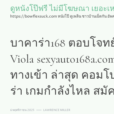
Skip
ดูหนังโป๊ฟรี ไม่มีโฆษณา เยอะเห
to
content
https://bowflexsuck.com หนังโป๊ ดูเพลิน ชาวบ้านเย็ดกัน อัพคล
บาคาร่า168 ตอบโจทย์
Viola sexyauto168a.c
ทางเข้า ล่าสุด คอมโบ
ร่า เกมกำลังไหล สมัค
6 พฤศจิกายน 2025
LAWRENCE MILLER