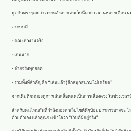
พูดกันตรงๆเลยว่า ภายหลังจากเล่นเว็บนี้มายาวนานหลายเดือน ผมไ
• ระบบดี
• คณะทำงานจริง
• เกมมาก
• จ่ายจริงทุกยอด
• รวมทั้งที่สำคัญคือ “เล่นแล้วรู้สึกสนุกสนาน ไม่เครียด”
จากเดิมที่ผมมองดูการเล่นสล็อตแค่เป็นการเสี่ยงดวง ในช่วงเวลานี
สำหรับคนไหนกันที่กำลังมองหาเว็บไซต์ดีๆป้อมปราการอาจจะ ไม่
ด้วยตัวเอง แล้วคุณจะเข้าใจว่า “เว็บดีมีอยู่จริง”