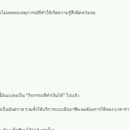
ม่เคยพบเหตุการณ์ที่ทำให้เกิดความรู้สึกผิดหวังเลย
้มันแปลงเป็น “กิจกรรมที่ทำเงินได้” ไปแล้ว
เป็นอันตราย รวมทั้งให้บริการแบบมืออาชีพ ผมต้องการให้ลอง บาคาร่