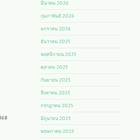
มีนาคม 2026
กุมภาพันธ์ 2026
มกราคม 2026
ธันวาคม 2025
พฤศจิกายน 2025
ตุลาคม 2025
กันยายน 2025
สิงหาคม 2025
กรกฎาคม 2025
า168
มิถุนายน 2025
พฤษภาคม 2025