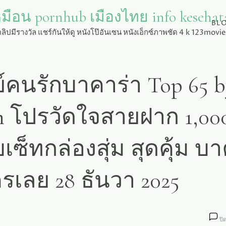
มือน pornhub เมืองไทย info kesehat
BL
ิปมีรางวัล แชร์กันให้ดู หนังโป๊อันเซน หนังเอ็กซ์ภาพชัด 4 k 123movi
คนรักบาคาร่า Top 65 b
om โปรวัดใจสายฝาก 1,00
เซ็ทกล่องสุ่ม สุดคุ้ม บ
รเลย 28 ธันวา 2025
ปิ