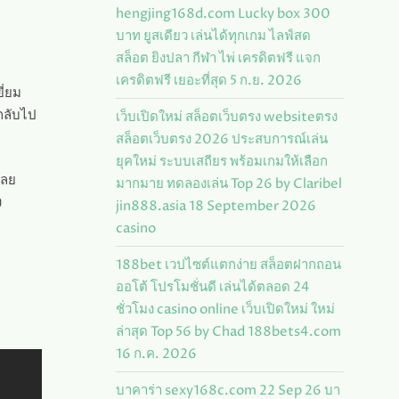
hengjing168d.com Lucky box 300
คา
ร่า168
บาท ยูสเดียว เล่นได้ทุกเกม ไลฟ์สด
ตอบ
สล็อต ยิงปลา กีฬา ไพ่ เครดิตฟรี แจก
โจทย์
เครดิตฟรี เยอะที่สุด 5 ก.ย. 2026
คน
ี่ยม
รัก
กลับไป
เว็บเปิดใหม่ สล็อตเว็บตรง websiteตรง
บา
คา
สล็อตเว็บตรง 2026 ประสบการณ์เล่น
ร่า
ยุคใหม่ ระบบเสถียร พร้อมเกมให้เลือก
TOP
เลย
มากมาย ทดลองเล่น Top 26 by Claribel
65
ง
BY
jin888.asia 18 September 2026
VIOLA
casino
SEXYAUTO168A.COM
โปร
188bet เวปไซต์แตกง่าย สล็อตฝากถอน
วัด
ออโต้ โปรโมชั่นดี เล่นได้ตลอด 24
ใจ
สาย
ชั่วโมง casino online เว็บเปิดใหม่ ใหม่
ฝาก
ล่าสุด Top 56 by Chad 188bets4.com
1,000
16 ก.ค. 2026
ทาง
เข้า
บาคาร่า sexy168c.com 22 Sep 26 บา
ล่าสุด