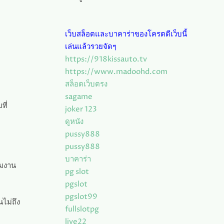
เว็บสล็อตและบาคาร่าของโครตดีเว็บนี้
เล่นแล้วรวยจัดๆ
https://918kissauto.tv
https://www.madoohd.com
สล็อตเว็บตรง
sagame
ที่
joker 123
ดูหนัง
pussy888
pussy888
บาคาร่า
ีมงาน
pg slot
pgslot
pgslot99
ไม่ถึง
fullslotpg
live22