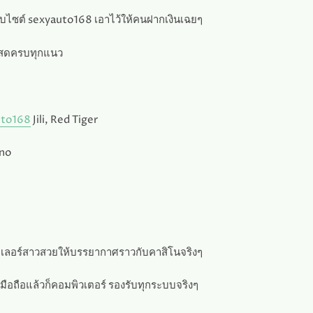
ิดเว็บไซต์ sexyauto168 เอาไว้ให้คนฝากเงินเฉยๆ
ิโนสดครบทุกแนว
uto168
Jili, Red Tiger
ino
ลเลอร์สาวสวยให้บรรยากาศราวกับคาสิโนจริงๆ
พท์มือถือแล้วก็คอมพิวเตอร์ รองรับทุกระบบจริงๆ