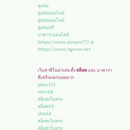
ดูหนัง
ดูหนังออนไลน์
ดูหนังออนไลน์
ดูหนังฟรี
บาคาร่าออนไลน์
https://www.punpro777.ai
https://www.ngernn.net
เว็บคาสิโนน่าเล่น ทั้ง
สล็อต
และ
บาคาร่า
ตึงจริงแตกบ่อยมาก
joker123
slot168
สล็อตเว็บตรง
สล็อต99
slot66
สล็อตเว็บตรง
สล็อตเว็บตรง