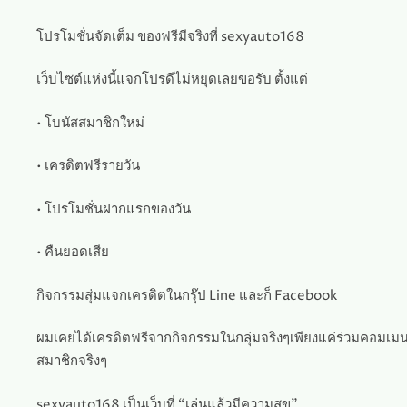
โปรโมชั่นจัดเต็ม ของฟรีมีจริงที่ sexyauto168
เว็บไซต์แห่งนี้แจกโปรดีไม่หยุดเลยขอรับ ตั้งแต่
• โบนัสสมาชิกใหม่
• เครดิตฟรีรายวัน
• โปรโมชั่นฝากแรกของวัน
• คืนยอดเสีย
กิจกรรมสุ่มแจกเครดิตในกรุ๊ป Line และก็ Facebook
ผมเคยได้เครดิตฟรีจากกิจกรรมในกลุ่มจริงๆเพียงแค่ร่วมคอมเมนต์แ
สมาชิกจริงๆ
sexyauto168 เป็นเว็บที่ “เล่นแล้วมีความสุข”