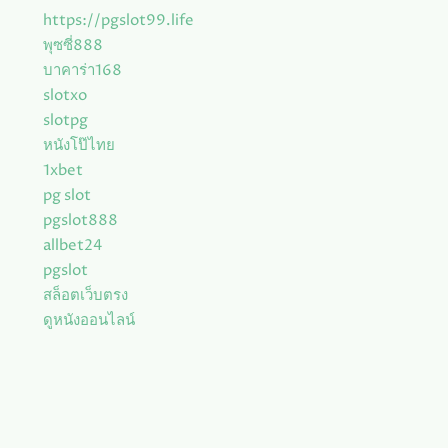
https://pgslot99.life
พุซซี่888
บาคาร่า168
slotxo
slotpg
หนังโป๊ไทย
1xbet
pg slot
pgslot888
allbet24
pgslot
สล็อตเว็บตรง
ดูหนังออนไลน์