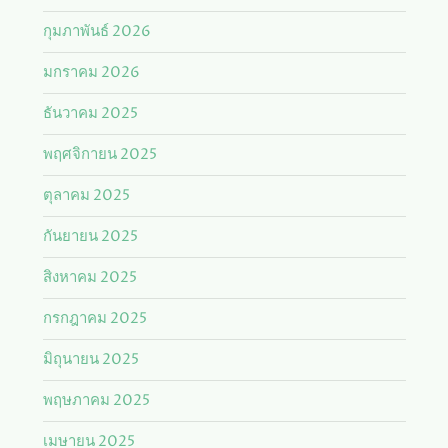
กุมภาพันธ์ 2026
มกราคม 2026
ธันวาคม 2025
พฤศจิกายน 2025
ตุลาคม 2025
กันยายน 2025
สิงหาคม 2025
กรกฎาคม 2025
มิถุนายน 2025
พฤษภาคม 2025
เมษายน 2025