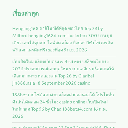
เรื่องล่าสุด
Hengjing168 คาสิโน ที่ดีที่สุด ของไทย Top 23 by
Milford hengjing168d.com Lucky box 300 บาท ยูส
เดียว เล่นได้ทุกเกม ไลฟ์สด สล็อต ยิงปลา กีฬา ไพ่ เครดิต
ฟรี แจก เครดิตฟรี เยอะที่สุด 5 ก.ย. 2026
เว็บเปิดใหม่ สล็อตเว็บตรง websiteตรง สล็อตเว็บตรง
2026 ประสบการณ์เล่นยุคใหม่ ระบบเสถียร พร้อมเกมให้
เลือกมากมาย ทดลองเล่น Top 26 by Claribel
jin888.asia 18 September 2026 casino
188bet เวปไซต์แตกง่าย สล็อตฝากถอนออโต้ โปรโมชั่น
ดี เล่นได้ตลอด 24 ชั่วโมง casino online เว็บเปิดใหม่
ใหม่ล่าสุด Top 56 by Chad 188bets4.com 16 ก.ค.
2026