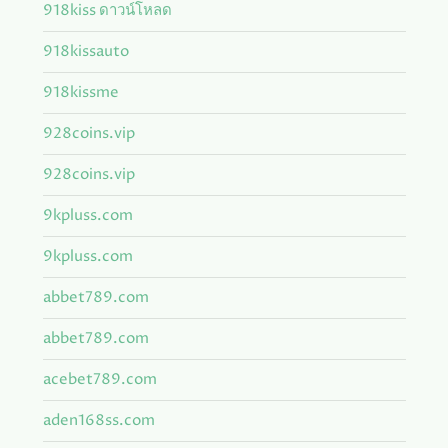
918kiss ดาวน์โหลด
918kissauto
918kissme
928coins.vip
928coins.vip
9kpluss.com
9kpluss.com
abbet789.com
abbet789.com
acebet789.com
aden168ss.com