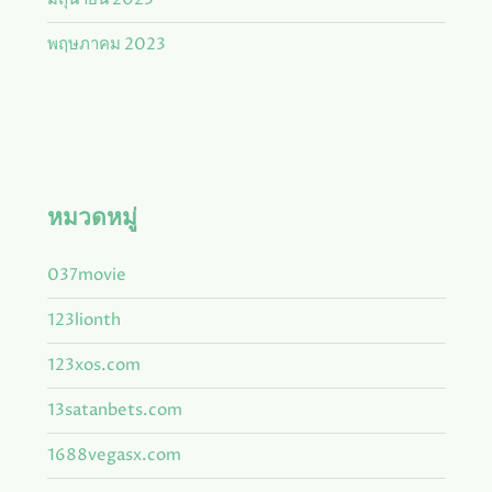
พฤษภาคม 2023
หมวดหมู่
037movie
123lionth
123xos.com
13satanbets.com
1688vegasx.com