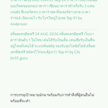
บาคาร่า sexy168c.com 22 Sep 26 บาคาร่า168 เปิดมุม
มองใหม่ของเกมบาคาร่า เซียนบาคาร่าตัวจริงรับ 3 แสน
เกมดัง ฟีเจอร์ครบ บาคาร่าสด ดีลเลอร์สาวสวย บาคา
ร่า168 เปิดเกมไว รับโปรใหญ่ไปเลย Top 97 by
Anderson
สล็อตเครดิตฟรี 24 AUG 2026 สล็อตเครดิตฟรี เว็บบา
คาร่าอันดับ 1 ในไทย เล่นได้รับเงินเต็ม เล่นเสียรับเงินคืน
อยู่ไหนก็เล่นได้ ระบบทันสมัย รองรับทุกไลฟ์สไตล์ สล็อต
เครดิตฟรี สมัครไว้ก่อน คุ้มกว่า Top 41 by Chi
Jin55.guru
การบรรลุเป้าหมายมักมาพร้อมกับการทำสิ่งที่ผู้คนอื่นไม่
พร้อมที่จะทำ