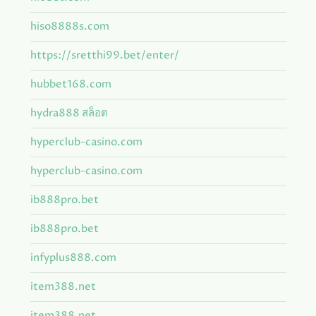
hiso8888s.com
https://sretthi99.bet/enter/
hubbet168.com
hydra888 สล็อต
hyperclub-casino.com
hyperclub-casino.com
ib888pro.bet
ib888pro.bet
infyplus888.com
item388.net
item388.net