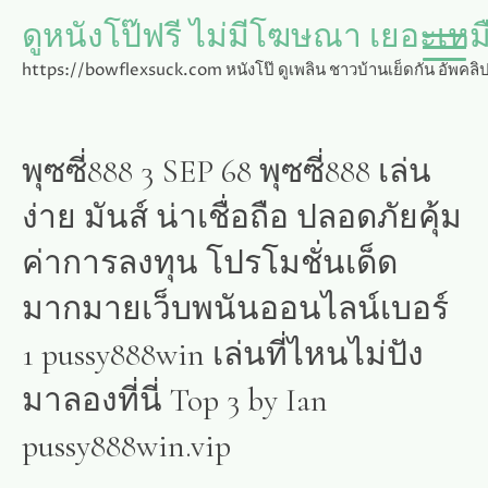
Skip
ดูหนังโป๊ฟรี ไม่มีโฆษณา เยอะเหมื
to
content
https://bowflexsuck.com หนังโป๊ ดูเพลิน ชาวบ้านเย็ดกัน อัพคลิปม
พุซซี่888 3 SEP 68 พุซซี่888 เล่น
ง่าย มันส์ น่าเชื่อถือ ปลอดภัยคุ้ม
ค่าการลงทุน โปรโมชั่นเด็ด
มากมายเว็บพนันออนไลน์เบอร์
1 pussy888win เล่นที่ไหนไม่ปัง
มาลองที่นี่ Top 3 by Ian
pussy888win.vip