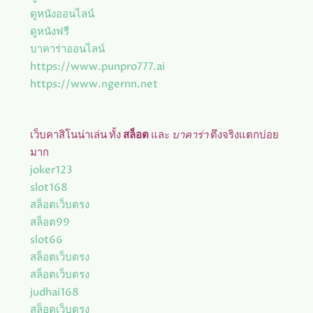
ดูหนังออนไลน์
ดูหนังฟรี
บาคาร่าออนไลน์
https://www.punpro777.ai
https://www.ngernn.net
เว็บคาสิโนน่าเล่น ทั้ง
สล็อต
และ
บาคาร่า
ตึงจริงแตกบ่อย
มาก
joker123
slot168
สล็อตเว็บตรง
สล็อต99
slot66
สล็อตเว็บตรง
สล็อตเว็บตรง
judhai168
สล็อตเว็บตรง