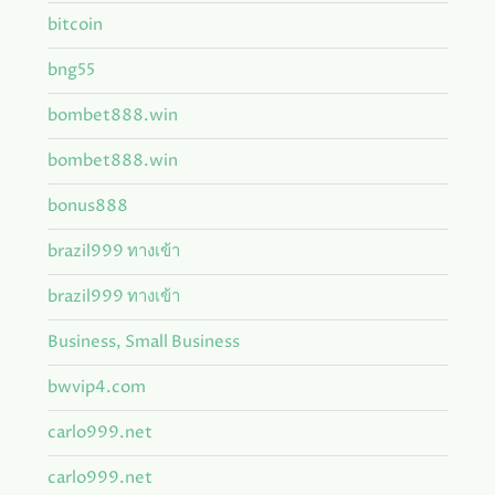
bitcoin
bng55
bombet888.win
bombet888.win
bonus888
brazil999 ทางเข้า
brazil999 ทางเข้า
Business, Small Business
bwvip4.com
carlo999.net
carlo999.net