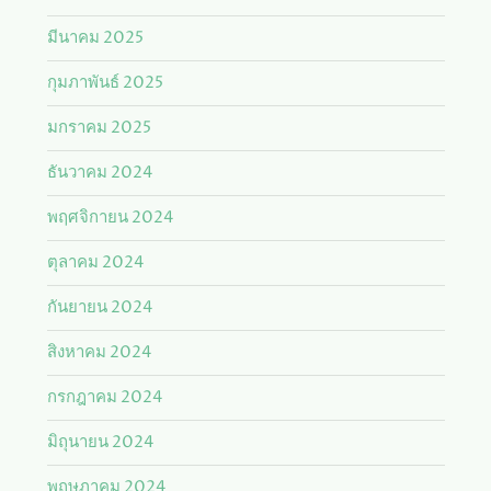
มีนาคม 2025
กุมภาพันธ์ 2025
มกราคม 2025
ธันวาคม 2024
พฤศจิกายน 2024
ตุลาคม 2024
กันยายน 2024
สิงหาคม 2024
กรกฎาคม 2024
มิถุนายน 2024
พฤษภาคม 2024