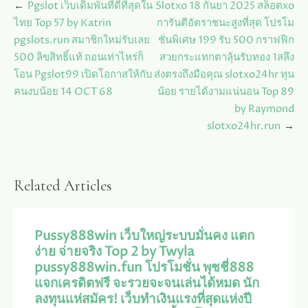
แนะแนว
Pgslot เว็บเดิมพันที่ดีที่สุดใน
Slotxo 18 กันยา 2025 สล็อตxo
เรื่อง
ไทย Top 57 by Katrin
การันตีอัตราชนะสูงที่สุด โปรโม
pgslots.run สมาชิกใหม่รับเลย
ชั่นพิเศษ 199 รับ 500 กราฟฟิก
500 ลิขสิทธิ์แท้ ถอนเท่าไหร่ก็
สวยกระแทกตาลุ้นรับทอง 1สลึง
โอน Pgslot99 เปิดโอกาสให้กับ
ส่งตรงถึงมือคุณ slotxo24hr ทุน
คนงบน้อย 14 OCT 68
น้อย รายได้งามแน่นอน Top 89
by Raymond
slotxo24hr.run
Related Articles
Pussy888win เว็บใหญ่ระบบมั่นคง แตก
ง่าย จ่ายจริง Top 2 by Twyla
pussy888win.fun โปรโมชั่น พุชชี่888
แจกเครดิตฟรี จะรวยจะจนเล่นได้หมด นัก
ลงทุนแห่สมัคร! เว็บทำเงินแรงที่สุดแห่งปี