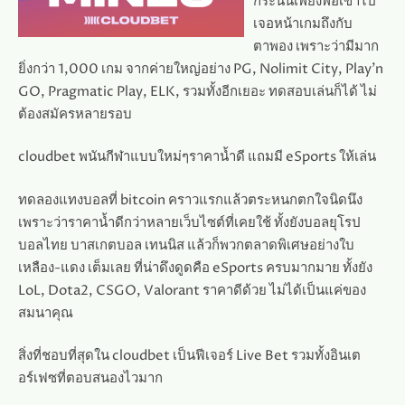
กระนั้นเพียงพอเข้าไป
เจอหน้าเกมถึงกับ
ตาพอง เพราะว่ามีมาก
ยิ่งกว่า 1,000 เกม จากค่ายใหญ่อย่าง PG, Nolimit City, Play’n
GO, Pragmatic Play, ELK, รวมทั้งอีกเยอะ ทดสอบเล่นก็ได้ ไม่
ต้องสมัครหลายรอบ
cloudbet พนันกีฬาแบบใหม่ๆราคาน้ำดี แถมมี eSports ให้เล่น
ทดลองแทงบอลที่ bitcoin คราวแรกแล้วตระหนกตกใจนิดนึง
เพราะว่าราคาน้ำดีกว่าหลายเว็บไซต์ที่เคยใช้ ทั้งยังบอลยุโรป
บอลไทย บาสเกตบอล เทนนิส แล้วก็พวกตลาดพิเศษอย่างใบ
เหลือง-แดง เต็มเลย ที่น่าดึงดูดคือ eSports ครบมากมาย ทั้งยัง
LoL, Dota2, CSGO, Valorant ราคาดีด้วย ไม่ได้เป็นแค่ของ
สมนาคุณ
สิ่งที่ชอบที่สุดใน cloudbet เป็นฟีเจอร์ Live Bet รวมทั้งอินเต
อร์เฟซที่ตอบสนองไวมาก