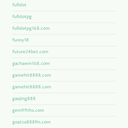
fullslot
fullslotpg
fullslotpg168.com
funny18
future24bet.com
gachawin168.com
gamehit8888.com
gamehit8888.com
gaojing888
gem99ths.com
goatza888fin.com