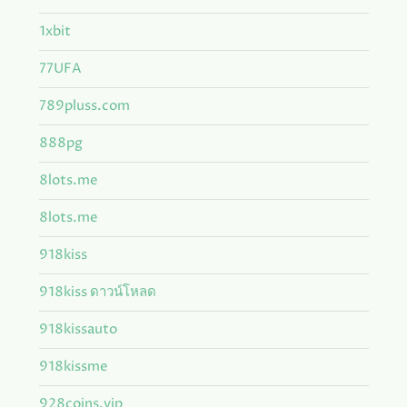
1xbit
77UFA
789pluss.com
888pg
8lots.me
8lots.me
918kiss
918kiss ดาวน์โหลด
918kissauto
918kissme
928coins.vip