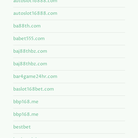
autoslot16888.com
autoslot16888.com
ba88th.com
babet555.com
baj88thbz.com
baj88thbz.com
bar4game24hr.com
baslot168bet.com
bbp168.me
bbp168.me
bestbet