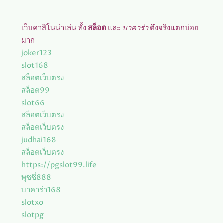
เว็บคาสิโนน่าเล่น ทั้ง
สล็อต
และ
บาคาร่า
ตึงจริงแตกบ่อย
มาก
joker123
slot168
สล็อตเว็บตรง
สล็อต99
slot66
สล็อตเว็บตรง
สล็อตเว็บตรง
judhai168
สล็อตเว็บตรง
https://pgslot99.life
พุซซี่888
บาคาร่า168
slotxo
slotpg