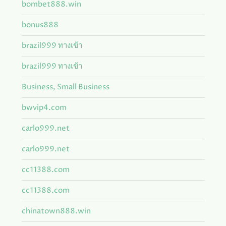
bombet888.win
bonus888
brazil999 ทางเข้า
brazil999 ทางเข้า
Business, Small Business
bwvip4.com
carlo999.net
carlo999.net
cc11388.com
cc11388.com
chinatown888.win