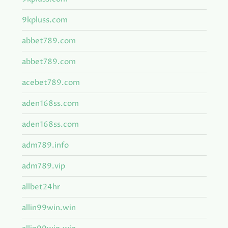
9kpluss.com
abbet789.com
abbet789.com
acebet789.com
aden168ss.com
aden168ss.com
adm789.info
adm789.vip
allbet24hr
allin99win.win