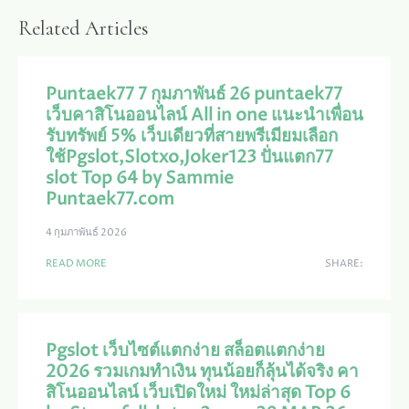
Related Articles
Puntaek77 7 กุมภาพันธ์ 26 puntaek77
เว็บคาสิโนออนไลน์ All in one แนะนำเพื่อน
รับทรัพย์ 5% เว็บเดียวที่สายพรีเมียมเลือก
ใช้Pgslot,Slotxo,Joker123 ปั่นแตก77
slot Top 64 by Sammie
Puntaek77.com
4 กุมภาพันธ์ 2026
READ MORE
SHARE:
Pgslot เว็บไซต์แตกง่าย สล็อตแตกง่าย
2026 รวมเกมทำเงิน ทุนน้อยก็ลุ้นได้จริง คา
สิโนออนไลน์ เว็บเปิดใหม่ ใหม่ล่าสุด Top 6