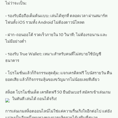
ไม่ว่าจะเป็น:
• รองรับมือถือเต็มต้นแบบ: เล่นได้ทุกที่ ตลอดเวลา ผ่านสมาร์ท
โฟนทั้ง iOS รวมทั้ง Android ไม่ต้องดาวน์โหลด
• ฝาก-ถอนออโต้ รวดเร็วภายใน 10 วินาที: ไม่ต้องรอนาน และ
ไม่มีอย่างต่ำ
• รองรับ True Wallet: เหมาะสำหรับคนที่ไม่สบายใช้บัญชี
ธนาคาร
• โปรโมชั่นแล้วก็กิจกรรมสุดคุ้ม: แจกเครดิตฟรี โบนัสรายวัน คืน
ยอดเสีย แล้วก็กิจกรรมลุ้นของขวัญมากไม่น้อยเลยทีเดียว
สล็อต โปรโมชั่นเด็ด เครดิตฟรี 50 ยืนยันเบอร์ สมัครเข้าเล่นเกม
ในทันที เล่นได้ ถอนได้จริง!
การเล่นเกมสล็อตออนไลน์ไม่ใช่แค่ความรื่นเริงใจอีกต่อไป แต่ยัง
แปลงเป็นอีกหนึ่งหนทางของการผลิตรายได้เสริมที่สบาย