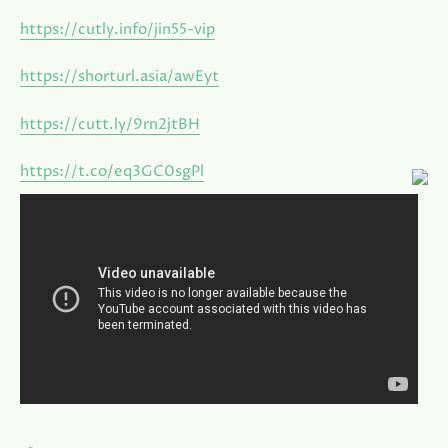
https://cutly.info/jin55-vip
https://shorturl.asia/awEyt
https://cutt.ly/9rn2jtBH
https://t.co/eq3GC0sgPl