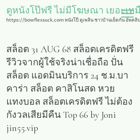
Skip
ดูหนังโป๊ฟรี ไม่มีโฆษณา เยอะเหมื
to
content
https://bowflexsuck.com หนังโป๊ ดูเพลิน ชาวบ้านเย็ดกัน อัพคลิปม
สล็อต 31 AUG 68 สล็อตเครดิตฟรี
รีวิวจากผู้ใช้จริงน่าเชื่อถือ ปั่น
สล็อต แอดมินบริการ 24 ช.ม.บา
คาร่า สล็อต คาสิโนสด หวย
แทงบอล สล็อตเครดิตฟรี ไม่ต้อง
กังวลเสียมีคืน Top 66 by Joni
jin55.vip