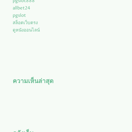
pgslot888
allbet24
pgslot
สล็อตเว็บตรง
ดูหนังออนไลน์
ความเห็นล่าสุด