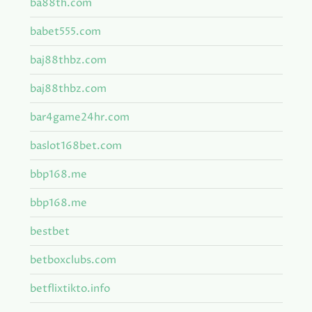
ba88th.com
babet555.com
baj88thbz.com
baj88thbz.com
bar4game24hr.com
baslot168bet.com
bbp168.me
bbp168.me
bestbet
betboxclubs.com
betflixtikto.info