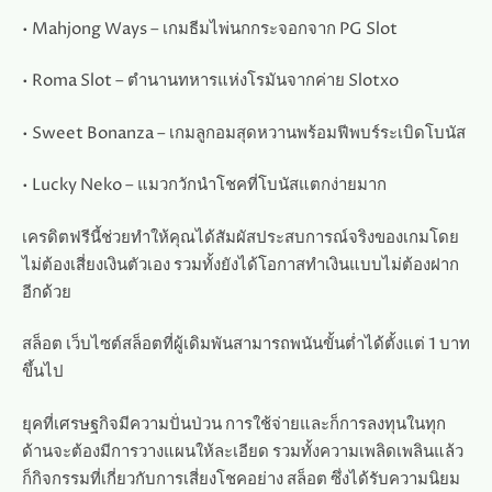
• Mahjong Ways – เกมธีมไพ่นกกระจอกจาก PG Slot
• Roma Slot – ตำนานทหารแห่งโรมันจากค่าย Slotxo
• Sweet Bonanza – เกมลูกอมสุดหวานพร้อมฟีพบร์ระเบิดโบนัส
• Lucky Neko – แมวกวักนำโชคที่โบนัสแตกง่ายมาก
เครดิตฟรีนี้ช่วยทำให้คุณได้สัมผัสประสบการณ์จริงของเกมโดย
ไม่ต้องเสี่ยงเงินตัวเอง รวมทั้งยังได้โอกาสทำเงินแบบไม่ต้องฝาก
อีกด้วย
สล็อต เว็บไซต์สล็อตที่ผู้เดิมพันสามารถพนันขั้นต่ำได้ตั้งแต่ 1 บาท
ขึ้นไป
ยุคที่เศรษฐกิจมีความปั่นป่วน การใช้จ่ายและก็การลงทุนในทุก
ด้านจะต้องมีการวางแผนให้ละเอียด รวมทั้งความเพลิดเพลินแล้ว
ก็กิจกรรมที่เกี่ยวกับการเสี่ยงโชคอย่าง สล็อต ซึ่งได้รับความนิยม