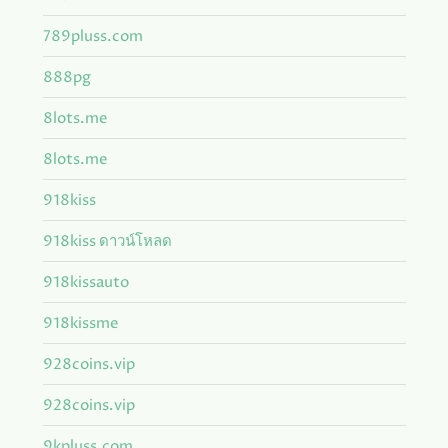
789pluss.com
888pg
8lots.me
8lots.me
918kiss
918kiss ดาวน์โหลด
918kissauto
918kissme
928coins.vip
928coins.vip
9kpluss.com