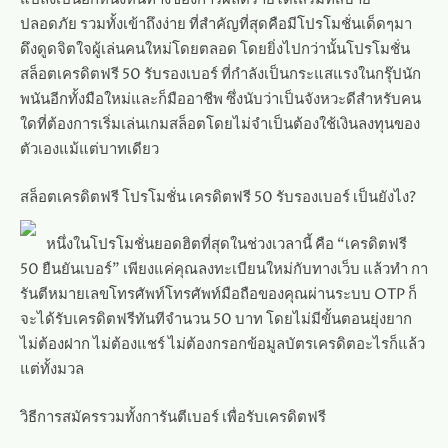
ปลอดภัย รวมทั้งเข้าถึงง่าย ที่สำคัญที่สุดคือมีโปรโมชั่นเด็ดๆมา
ดึงดูดจิตใจผู้เล่นคนใหม่โดยตลอด โดยยิ่งไปกว่านั้นโปรโมชั่น
สล็อตเครดิตฟรี 50 รับรองเบอร์ ที่กำลังเป็นกระแสแรงในกรุ๊ปนัก
พนันอีกทั้งมือใหม่และก็มืออาชีพ ซึ่งนับว่าเป็นจังหวะดีสำหรับคน
ใดที่ต้องการเริ่มเล่นเกมสล็อตโดยไม่จำเป็นต้องใช้เงินลงทุนของ
ตัวเองแม้แต่บาทเดียว
สล็อตเครดิตฟรี โปรโมชั่น เครดิตฟรี 50 รับรองเบอร์ เป็นยังไง?
หนึ่งในโปรโมชั่นยอดฮิตที่สุดในช่วงเวลานี้ คือ “เครดิตฟรี
50 ยืนยันเบอร์” เพียงแค่คุณลงทะเบียนใหม่กับทางเว็บ แล้วทำ กา
รันตีหมายเลขโทรศัพท์โทรศัพท์มือถือของคุณผ่านระบบ OTP ก็
จะได้รับเครดิตฟรีทันทีจำนวน 50 บาท โดยไม่มีขั้นตอนยุ่งยาก
ไม่ต้องฝาก ไม่ต้องแชร์ ไม่ต้องกรอกข้อมูลบัตรเครดิตอะไรก็แล้ว
แต่ทั้งมวล
วิธีการสมัครรวมทั้งการันตีเบอร์ เพื่อรับเครดิตฟรี