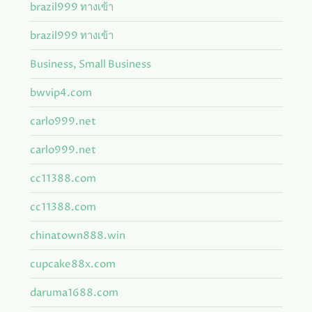
brazil999 ทางเข้า
brazil999 ทางเข้า
Business, Small Business
bwvip4.com
carlo999.net
carlo999.net
cc11388.com
cc11388.com
chinatown888.win
cupcake88x.com
daruma1688.com