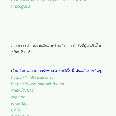
Jin55.guru
การบรรลุเป้าหมายมักมาพร้อมกับการทำสิ่งที่ผู้คนอื่นไม่
พร้อมที่จะทำ
เว็บสล็อตและบาคาร่าของโครตดีเว็บนี้เล่นแล้วรวยจัดๆ
https://918kissauto.tv
https://www.madoohd.com
สล็อตเว็บตรง
sagame
joker 123
ดูหนัง