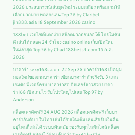
2026 ประสบการณ์เล่นยุคใหม่ ระบบเสถียร พร้อมเกมให้
เลือกมากมาย ทดลองเล่น Top 26 by Claribel
jin888.asia 18 September 2026 casino
188bet เวปไซต์แตกง่าย สล็อตฝากถอนออโต้ โปรโมชั่น
ดี เล่นได้ตลอด 24 ชั่วโมง casino online เว็บเปิดใหม่
ใหม่ล่าสุด Top 56 by Chad 188bets4.com 16 ก.ค.
2026
บาคาร่า sexy168c.com 22 Sep 26 บาคาร่า168 เปิดมุม
มองใหม่ของเกมบาคาร่า เซียนบาคาร่าตัวจริงรับ 3 แสน
เกมดัง ฟีเจอร์ครบ บาคาร่าสด ดีลเลอร์สาวสวย บาคา
ร่า168 เปิดเกมไว รับโปรใหญ่ไปเลย Top 97 by
Anderson
สล็อตเครดิตฟรี 24 AUG 2026 สล็อตเครดิตฟรี เว็บบา
คาร่าอันดับ 1 ในไทย เล่นได้รับเงินเต็ม เล่นเสียรับเงินคืน
อยู่ไหนก็เล่นได้ ระบบทันสมัย รองรับทุกไลฟ์สไตล์ สล็อต
เครดิตฟรี สมัครไว้ก่อน คุ้มกว่า Top 41 by Chi