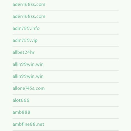
aden168ss.com
aden168ss.com
adm789.info
adm789.vip
allbet24hr
allin99win.win
allin99win.win
allone745s.com
alot666
amb888
ambfine88.net