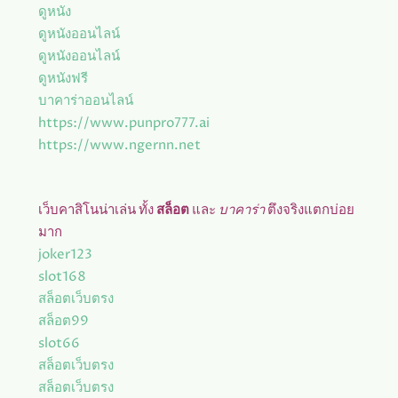
ดูหนัง
ดูหนังออนไลน์
ดูหนังออนไลน์
ดูหนังฟรี
บาคาร่าออนไลน์
https://www.punpro777.ai
https://www.ngernn.net
เว็บคาสิโนน่าเล่น ทั้ง
สล็อต
และ
บาคาร่า
ตึงจริงแตกบ่อย
มาก
joker123
slot168
สล็อตเว็บตรง
สล็อต99
slot66
สล็อตเว็บตรง
สล็อตเว็บตรง