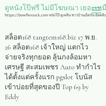
Skip
ดูหนังโป๊ฟรี ไม่มีโฆษณา เยอะเหมื
to
content
https://bowflexsuck.com หนังโป๊ ดูเพลิน ชาวบ้านเย็ดกัน อัพคลิปม
สล็อต168 tangtem168.biz 17 พ.ย.
26 สล็อต168 เจ้าใหญ่ แตกไว
จ่ายจริงทุกยอด ลุ้นกงล้อมหา
เศรษฐี สะสมเพชร Auto ทำกำไร
ได้ตั้งแต่ครั้งแรก pgslot โบนัส
เข้าบ่อยที่สุดของปี Top 69 by
Eddy