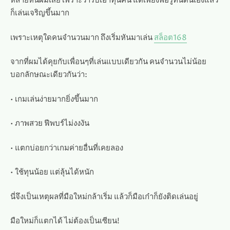
หลายหนผมเสีย เพราะว่ารีบเอาทุนคืน แต่เพียงพอรู้ทันตนเองแล้ว
ก็เล่นเจริญขึ้นมาก
เพราะเหตุใดคนจำนวนมาก ถึงเริ่มหันมาเล่น
สล็อต168
จากที่ผมได้คุยกับเพื่อนๆที่เล่นแบบเดียวกัน คนจำนวนไม่น้อย
บอกลักษณะเดียวกันว่า:
• เกมเล่นง่ายมากยิ่งขึ้นมาก
• ภาพสวย ฟีพบร์ไม่งงงัน
• แตกบ่อยกว่าเกมค่ายอื่นที่เคยลอง
• ใช้ทุนน้อย แต่ลุ้นได้หนัก
นี่จึงเป็นเหตุผลที่มือใหม่กล้าเริ่ม แล้วก็มือเก๋าก็ยังติดเล่นอยู่
มือใหม่ก็แตกได้ ไม่ต้องเป็นเซียน!