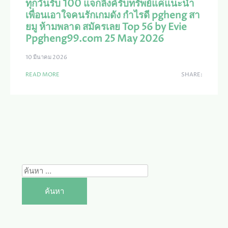
ทุกวันรับ 100 แจกลิงค์รับทรัพย์แค่แนะนำ
เพื่อนเอาใจคนรักเกมดัง กำไรดี pgheng สา
ยมู ห้ามพลาด สมัครเลย Top 56 by Evie
Ppgheng99.com 25 May 2026
10 มีนาคม 2026
READ MORE
SHARE:
ค้นหา
สำหรับ: