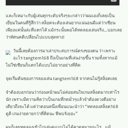
กำไ
ได้
ตั้งแ
และก็เหมาะกับผู้เล่นทุกระดับจริงๆจะกล่าวว่าผมเองก็เคยเป็น
ครั้ง
แรก
เยี่ยมในคนที่รู้สึกว่า สล็อตจะต้องเล่นยากแน่นอนมีแต่ว่าเซียน
PG
เพียงแค่นั้นล่ะที่แตกได้ แม้กระนั้นพอได้ทดลองเล่นจริง…บอกเลย
โบน
ว่าทัศนคติเปลี่ยนไปแบบสุดทาง!
เข้า
บ่อย
ที่สุด
วันนี้เลยต้องการมาเล่าประสบการณ์ตรงของตน ว่า เพราะ
ของ
อะไร tangtem168 ถึงเป็นเกมที่เล่นง่ายขึ้น รวมทั้งหากแม้
ปี
ไม่ใช่เซียนก็แตกได้แบบไม่ยากอย่างที่คิด
TO
69
BY
จุดเริ่มต้นของการลองเล่น tangtem168 จากคนไม่รู้สล็อตเลย
ED
จำต้องบอกก่อนว่าก่อนหน้าผมไม่ค่อยสนใจเกมสล็อตมากเท่าไร
นัก เพราะมีความคิดว่าเป็นเกมที่กดมั่วๆแล้วจำต้องดวงดีอย่าง
เดียวถึงจะได้ แต่ว่าตอนหนึ่งเพื่อนแนะนำว่า “ทดลองสล็อต168
ดูดิ เกมง่ายดายกว่าที่คิดนะ ฟีพบร์เยอะ”
ผมก็เลยทดลองเข้าไปเล่นดูแบบไม่ได้คาดหมายอะไร…แม้