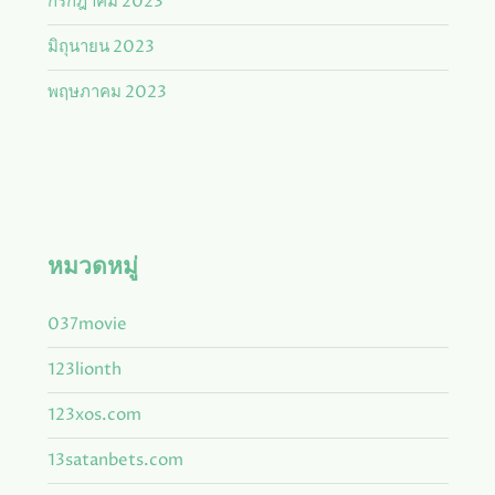
กรกฎาคม 2023
มิถุนายน 2023
พฤษภาคม 2023
หมวดหมู่
037movie
123lionth
123xos.com
13satanbets.com