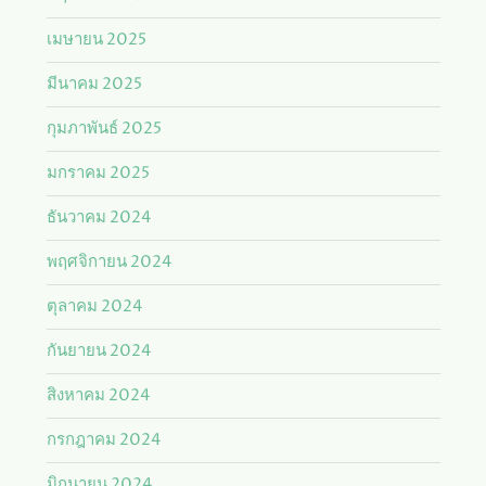
เมษายน 2025
มีนาคม 2025
กุมภาพันธ์ 2025
มกราคม 2025
ธันวาคม 2024
พฤศจิกายน 2024
ตุลาคม 2024
กันยายน 2024
สิงหาคม 2024
กรกฎาคม 2024
มิถุนายน 2024