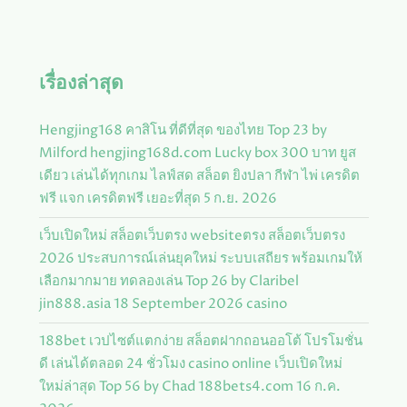
เรื่องล่าสุด
Hengjing168 คาสิโน ที่ดีที่สุด ของไทย Top 23 by
Milford hengjing168d.com Lucky box 300 บาท ยูส
เดียว เล่นได้ทุกเกม ไลฟ์สด สล็อต ยิงปลา กีฬา ไพ่ เครดิต
ฟรี แจก เครดิตฟรี เยอะที่สุด 5 ก.ย. 2026
เว็บเปิดใหม่ สล็อตเว็บตรง websiteตรง สล็อตเว็บตรง
2026 ประสบการณ์เล่นยุคใหม่ ระบบเสถียร พร้อมเกมให้
เลือกมากมาย ทดลองเล่น Top 26 by Claribel
jin888.asia 18 September 2026 casino
188bet เวปไซต์แตกง่าย สล็อตฝากถอนออโต้ โปรโมชั่น
ดี เล่นได้ตลอด 24 ชั่วโมง casino online เว็บเปิดใหม่
ใหม่ล่าสุด Top 56 by Chad 188bets4.com 16 ก.ค.