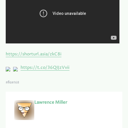
https://shorturl.asia/zkC8i
https://t.co/36QIJzVvii
สล็อต168
Lawrence Miller