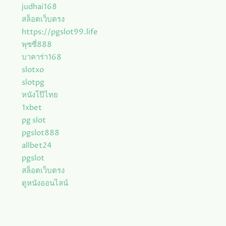
judhai168
สล็อตเว็บตรง
https://pgslot99.life
พุซซี่888
บาคาร่า168
slotxo
slotpg
หนังโป๊ไทย
1xbet
pg slot
pgslot888
allbet24
pgslot
สล็อตเว็บตรง
ดูหนังออนไลน์