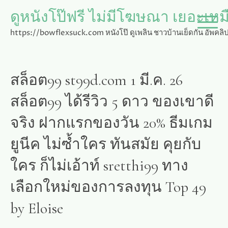
Skip
ดูหนังโป๊ฟรี ไม่มีโฆษณา เยอะเหมื
to
content
https://bowflexsuck.com หนังโป๊ ดูเพลิน ชาวบ้านเย็ดกัน อัพคลิปม
สล็อต99 st99d.com 1 มี.ค. 26
สล็อต99 ได้รีวิว 5 ดาว ของเขาดี
จริง ฝากแรกของวัน 20% ธีมเกม
ยูนีค ไม่ซ้ำใคร ทันสมัย คุยกับ
ใคร ก็ไม่เอ้าท์ sretthi99 ทาง
เลือกใหม่ของการลงทุน Top 49
by Eloise