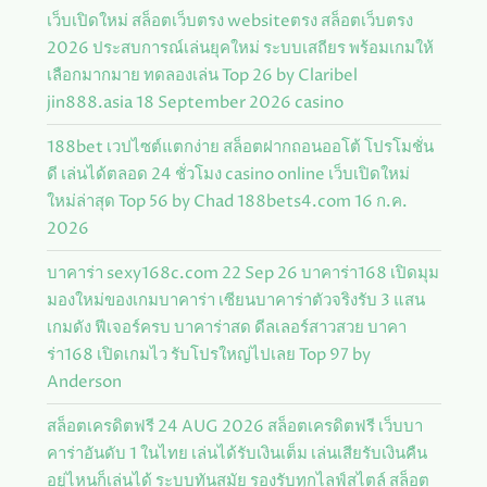
เว็บเปิดใหม่ สล็อตเว็บตรง websiteตรง สล็อตเว็บตรง
2026 ประสบการณ์เล่นยุคใหม่ ระบบเสถียร พร้อมเกมให้
เลือกมากมาย ทดลองเล่น Top 26 by Claribel
jin888.asia 18 September 2026 casino
188bet เวปไซต์แตกง่าย สล็อตฝากถอนออโต้ โปรโมชั่น
ดี เล่นได้ตลอด 24 ชั่วโมง casino online เว็บเปิดใหม่
ใหม่ล่าสุด Top 56 by Chad 188bets4.com 16 ก.ค.
2026
บาคาร่า sexy168c.com 22 Sep 26 บาคาร่า168 เปิดมุม
มองใหม่ของเกมบาคาร่า เซียนบาคาร่าตัวจริงรับ 3 แสน
เกมดัง ฟีเจอร์ครบ บาคาร่าสด ดีลเลอร์สาวสวย บาคา
ร่า168 เปิดเกมไว รับโปรใหญ่ไปเลย Top 97 by
Anderson
สล็อตเครดิตฟรี 24 AUG 2026 สล็อตเครดิตฟรี เว็บบา
คาร่าอันดับ 1 ในไทย เล่นได้รับเงินเต็ม เล่นเสียรับเงินคืน
อยู่ไหนก็เล่นได้ ระบบทันสมัย รองรับทุกไลฟ์สไตล์ สล็อต