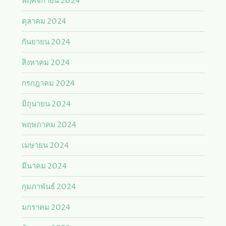
พฤศจิกายน 2024
ตุลาคม 2024
กันยายน 2024
สิงหาคม 2024
กรกฎาคม 2024
มิถุนายน 2024
พฤษภาคม 2024
เมษายน 2024
มีนาคม 2024
กุมภาพันธ์ 2024
มกราคม 2024