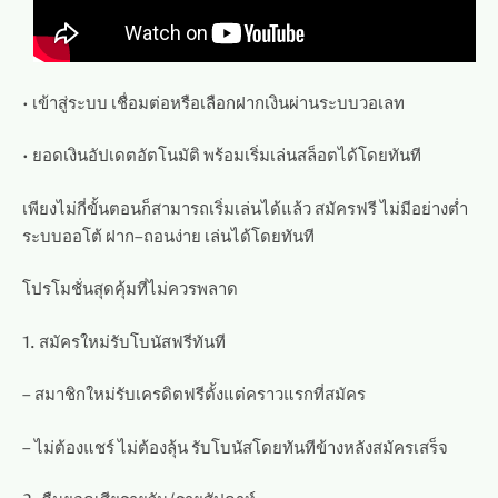
• เข้าสู่ระบบ เชื่อมต่อหรือเลือกฝากเงินผ่านระบบวอเลท
• ยอดเงินอัปเดตอัตโนมัติ พร้อมเริ่มเล่นสล็อตได้โดยทันที
เพียงไม่กี่ขั้นตอนก็สามารถเริ่มเล่นได้แล้ว สมัครฟรี ไม่มีอย่างต่ำ
ระบบออโต้ ฝาก–ถอนง่าย เล่นได้โดยทันที
โปรโมชั่นสุดคุ้มที่ไม่ควรพลาด
1. สมัครใหม่รับโบนัสฟรีทันที
– สมาชิกใหม่รับเครดิตฟรีตั้งแต่คราวแรกที่สมัคร
– ไม่ต้องแชร์ ไม่ต้องลุ้น รับโบนัสโดยทันทีข้างหลังสมัครเสร็จ