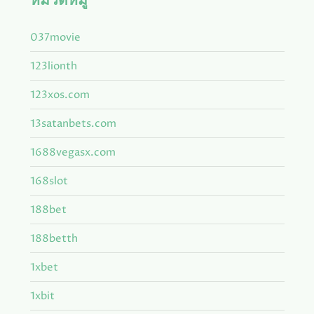
หมวดหมู่
037movie
123lionth
123xos.com
13satanbets.com
1688vegasx.com
168slot
188bet
188betth
1xbet
1xbit