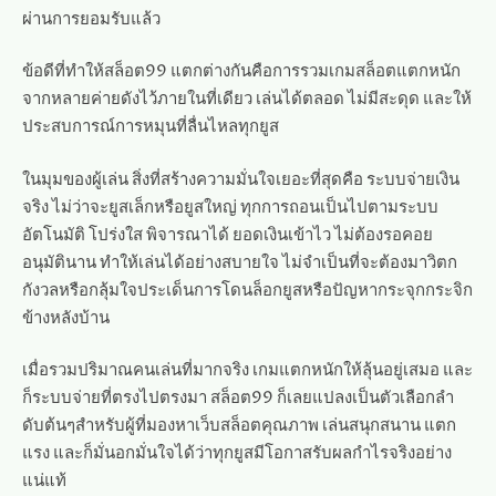
ผ่านการยอมรับแล้ว
ข้อดีที่ทำให้สล็อต99 แตกต่างกันคือการรวมเกมสล็อตแตกหนัก
จากหลายค่ายดังไว้ภายในที่เดียว เล่นได้ตลอด ไม่มีสะดุด และให้
ประสบการณ์การหมุนที่ลื่นไหลทุกยูส
ในมุมของผู้เล่น สิ่งที่สร้างความมั่นใจเยอะที่สุดคือ ระบบจ่ายเงิน
จริง ไม่ว่าจะยูสเล็กหรือยูสใหญ่ ทุกการถอนเป็นไปตามระบบ
อัตโนมัติ โปร่งใส พิจารณาได้ ยอดเงินเข้าไว ไม่ต้องรอคอย
อนุมัตินาน ทำให้เล่นได้อย่างสบายใจ ไม่จำเป็นที่จะต้องมาวิตก
กังวลหรือกลุ้มใจประเด็นการโดนล็อกยูสหรือปัญหากระจุกกระจิก
ข้างหลังบ้าน
เมื่อรวมปริมาณคนเล่นที่มากจริง เกมแตกหนักให้ลุ้นอยู่เสมอ และ
ก็ระบบจ่ายที่ตรงไปตรงมา สล็อต99 ก็เลยแปลงเป็นตัวเลือกลำ
ดับต้นๆสำหรับผู้ที่มองหาเว็บสล็อตคุณภาพ เล่นสนุกสนาน แตก
แรง และก็มั่นอกมั่นใจได้ว่าทุกยูสมีโอกาสรับผลกำไรจริงอย่าง
แน่แท้