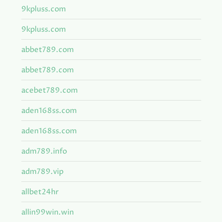
9kpluss.com
9kpluss.com
abbet789.com
abbet789.com
acebet789.com
aden168ss.com
aden168ss.com
adm789.info
adm789.vip
allbet24hr
allin99win.win