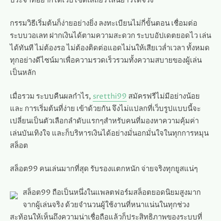
ประจำที่อยากได้เว็บไซต์เสถียร เล่นยาวได้จริง
กรรมวิธีเริ่มต้นก็ง่ายอย่างยิ่ง ลงทะเบียนไม่กี่ขั้นตอน เชื่อมต่อ
ระบบวอเลท ฝากเงินได้ตามความสะดวก ระบบอัปเดตยอดไว เล่น
ได้ทันที ไม่ต้องรอ ไม่ต้องติดต่อแอดไม่นให้เสียเวล่ำเวลา ทั้งหมด
ทุกอย่างดีไซน์มาเพื่อความรวดเร็วรวมทั้งความสบายของผู้เล่น
เป็นหลัก
เมื่อรวม ระบบคืนผลกำไร,
sretthi99
สมัครฟรีไม่มีอย่างน้อย
และ การเริ่มต้นที่ง่าย เข้าด้วยกัน จึงไม่แปลกที่เว็บรูปแบบนี้จะ
เปลี่ยนเป็นตัวเลือกลำดับแรกๆสำหรับคนที่มองหาความคุ้มค่า
เล่นบันเทิงใจ และก็บริหารเงินได้อย่างมั่นอกมั่นใจในทุกการหมุน
สล็อต
สล็อต99 คนเล่นมากที่สุด รับรองแตกหนัก จ่ายจริงทุกยูสแน่ๆ
สล็อต99 ถือเป็นหนึ่งในแพลตฟอร์มสล็อตยอดนิยมสูงมาก
จากผู้เล่นจริง ด้วยจำนวนผู้ใช้งานที่หนาแน่นในทุกช่วง
สะท้อนให้เห็นถึงความน่าเชื่อถือแล้วก็ประสิทธิภาพของระบบที่