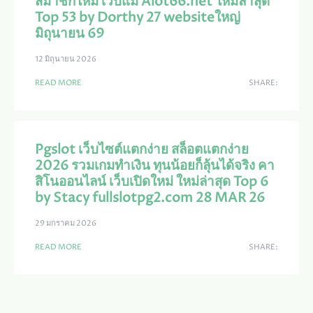
สมาชิกใหม่ เว็บแม่ Alot66.net ใหม่ล่าสุด
Top 53 by Dorthy 27 websiteใหญ่
มิถุนายน 69
12 มิถุนายน 2026
READ MORE
SHARE:
Pgslot เว็บไซต์แตกง่าย สล็อตแตกง่าย
2026 รวมเกมทำเงิน ทุนน้อยก็ลุ้นได้จริง คา
สิโนออนไลน์ เว็บเปิดใหม่ ใหม่ล่าสุด Top 6
by Stacy fullslotpg2.com 28 MAR 26
29 มกราคม 2026
READ MORE
SHARE: