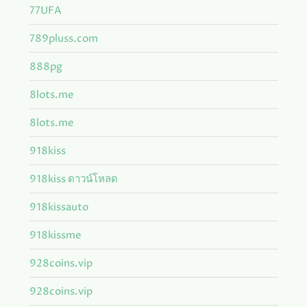
77UFA
789pluss.com
888pg
8lots.me
8lots.me
918kiss
918kiss ดาวน์โหลด
918kissauto
918kissme
928coins.vip
928coins.vip