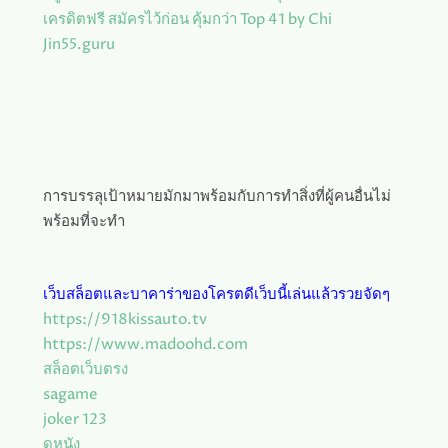
เครดิตฟรี สมัครไว้ก่อน คุ้มกว่า Top 41 by Chi
Jin55.guru
การบรรลุเป้าหมายมักมาพร้อมกับการทำสิ่งที่ผู้คนอื่นไม่
พร้อมที่จะทำ
เว็บสล็อตและบาคาร่าของโครตดีเว็บนี้เล่นแล้วรวยจัดๆ
https://918kissauto.tv
https://www.madoohd.com
สล็อตเว็บตรง
sagame
joker 123
ดูหนัง