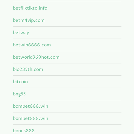
betflixtikto.info
betm4vip.com
betway
betwin6666.com
betworld369hot.com
bio285th.com
bitcoin
bng55
bombet888.win
bombet888.win
bonus888