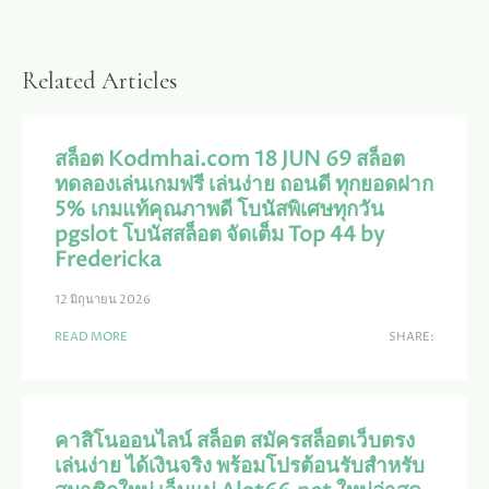
Related Articles
สล็อต Kodmhai.com 18 JUN 69 สล็อต
ทดลองเล่นเกมฟรี เล่นง่าย ถอนดี ทุกยอดฝาก
5% เกมแท้คุณภาพดี โบนัสพิเศษทุกวัน
pgslot โบนัสสล็อต จัดเต็ม Top 44 by
Fredericka
12 มิถุนายน 2026
READ MORE
SHARE:
คาสิโนออนไลน์ สล็อต สมัครสล็อตเว็บตรง
เล่นง่าย ได้เงินจริง พร้อมโปรต้อนรับสำหรับ