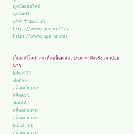
ดูหนังออนไลน์
ดูหนังฟรี
บาคาร่าออนไลน์
https://www.punpro777.ai
https://www.ngernn.net
เว็บคาสิโนน่าเล่น ทั้ง
สล็อต
และ
บาคาร่า
ตึงจริงแตกบ่อย
มาก
joker123
slot168
สล็อตเว็บตรง
สล็อต99
slot66
สล็อตเว็บตรง
สล็อตเว็บตรง
judhai168
สล็อตเว็บตรง