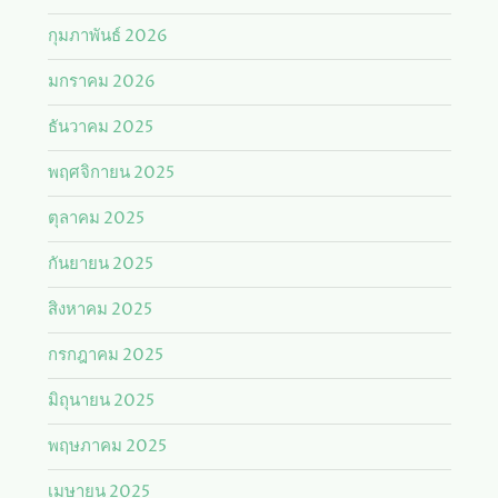
กุมภาพันธ์ 2026
มกราคม 2026
ธันวาคม 2025
พฤศจิกายน 2025
ตุลาคม 2025
กันยายน 2025
สิงหาคม 2025
กรกฎาคม 2025
มิถุนายน 2025
พฤษภาคม 2025
เมษายน 2025