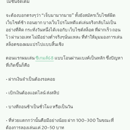
โมชั่นจัดเต็ม
จะต้องบอกตรงๆว่า “เจ็บมามากมาย” ทั้งยังสมัครเว็บไซต์ผิด
เว็บไซต์ช้า ถอนยาก บางเว็บโปรโมทดีแต่เล่นจริงกลับไม่เป็น
อย่างที่คิด กระทั่งวันหนึ่งได้เจอกับ เว็บไซต์สล็อต ที่ฝากเร็ว ถอน
ไว ผ่านวอเลท ไม่มีอย่างต่ำจริงๆนั่นแหละ ที่ทำให้มุมมองการเล่น
สล็อตของผมแปรไปแบบสิ้นเชิง
ตอนแรกผมเล่น
ซีเกมส์68
แบบโอนผ่านแบงค์เป็นหลัก ซึ่งปัญหา
ที่เกิดขึ้นก็คือ
• ฝากเงินจำเป็นต้องรอคอย
• เบิกเงินต้องแอดไลน์ ส่งสลิป
• บางทีถอนช้าเป็นชั่วโมง หรือเป็นวัน
• ที่ห่วยแตกกว่านั้นคือมีอย่างน้อย ฝาก 100–300 ในขณะที่
ต้องการลองเล่นแค่ 20–50 บาท