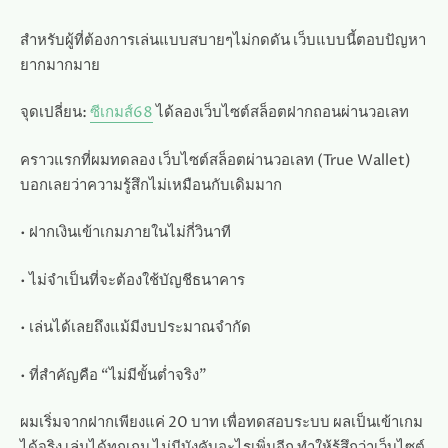
สำหรับผู้ที่ต้องการเล่นแบบสบายๆไม่กดดัน เว็บแบบนี้ตอบปัญหา
ยากมากมาย
จุดเปลี่ยน:
ซีเกมส์68
ได้ลองเว็บไซต์สล็อตฝากถอนผ่านวอเลท
คราวแรกที่ผมทดลอง เว็บไซต์สล็อตผ่านวอเลท (True Wallet)
บอกเลยว่าความรู้สึกไม่เหมือนกับเดิมมาก
• ฝากเงินเข้าเกมภายในไม่กี่วินาที
• ไม่จำเป็นที่จะต้องใช้บัญชีธนาคาร
• เล่นได้เลยถึงแม้มีงบประมาณจำกัด
• ที่สำคัญคือ “ไม่มีขั้นต่ำจริง”
ผมเริ่มจากฝากเพียงแค่ 20 บาท เพื่อทดสอบระบบ ผลเป็นเข้าเกม
ได้จริง เล่นได้ทุกเกม ไม่มีบังคับอะไรเพิ่มอีก ทำให้รู้สึกว่าเว็บไซต์