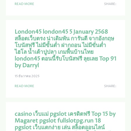
READ MORE
SHARE:
London45 london45 5 January 2568
สล็อตเว็บตรง น่าเดิมพัน การันตี จากอังกฤษ
โบนัสฟรี ไม่มีขั้นต่ำ ฝากถอน ไม่มีขั่นต่ำ
ไฮโล น้ำเต้าปูปลา เกมพื้นบ้านไทย
london45 ตอนนี้รับโบนัสฟรี ลุยเลย Top 91
by Darryl
15 ธันวาคม 2025
READ MORE
SHARE:
casino เว็บแม่ pgslot เครดิตฟรี Top 15 by
Magaret pgslot fullslotpg.run 18
pgslot เว็บแตกง่าย เล่น สล็อตออนไลน์