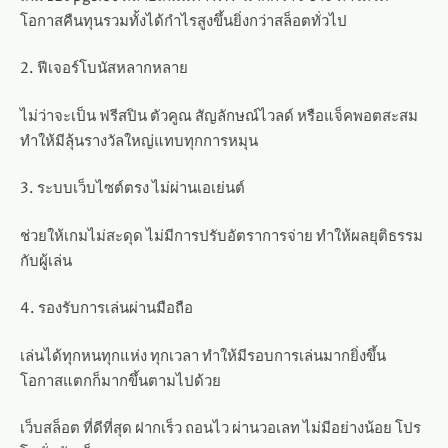
โอกาสคืนทุนรวมทั้งได้กำไรสูงขึ้นยิ่งกว่าสล็อตทั่วไป
2. ฟีเจอร์โบนัสหลากหลาย
ไม่ว่าจะเป็น ฟรีสปิน ตัวคูณ สัญลักษณ์ไวลด์ หรือแจ็คพอตสะสม
ทำให้มีลุ้นรางวัลใหญ่แทบทุกการหมุน
3. ระบบเว็บไซต์ตรง ไม่ผ่านเอเย่นต์
ช่วยให้เกมไม่สะดุด ไม่มีการปรับอัตราการจ่าย ทำให้ผลยุติธรรม
กับผู้เล่น
4. รองรับการเล่นผ่านมือถือ
เล่นได้ทุกหนทุกแห่ง ทุกเวลา ทำให้มีรอบการเล่นมากยิ่งขึ้น
โอกาสแตกก็มากขึ้นตามไปด้วย
เว็บสล็อต ที่ดีที่สุด ฝากเร็ว ถอนไว ผ่านวอเลท ไม่มีอย่างน้อย โปร