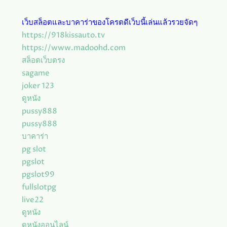
เว็บสล็อตและบาคาร่าของโครตดีเว็บนี้เล่นแล้วรวยจัดๆ
https://918kissauto.tv
https://www.madoohd.com
สล็อตเว็บตรง
sagame
joker 123
ดูหนัง
pussy888
pussy888
บาคาร่า
pg slot
pgslot
pgslot99
fullslotpg
live22
ดูหนัง
ดูหนังออนไลน์