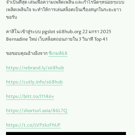
จำเป็นที่สุด เล่นเพื่อความเพลิดเพลิน และกำไรนิดๆหน่อยๆแบบ
เพลิดเพลินใจ จะทำให้การเล่นสล็อตเป็นเรื่องสนุกในระยะยาว
ขอรับ
คาสิโน เข้าสู่ระบบ pgslot s68hub.org 22 มกรา 2025
Bernadine ใหม่ เว็บสล็อตถอนภายใน 3 วินาที Top 41
ขอขอบคุณอ้างอิงจาก
ซีเกมส์68
https://rebrand.ly/s68hub
https://cutly.info/s68hub
https://bitt.to/l1146v
https://shorturl.asia/86L7Q
https://t.co/LVPzkzFhUF