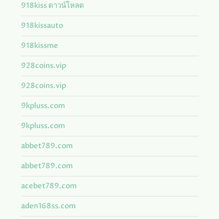
918kiss ดาวน์โหลด
918kissauto
918kissme
928coins.vip
928coins.vip
9kpluss.com
9kpluss.com
abbet789.com
abbet789.com
acebet789.com
aden168ss.com