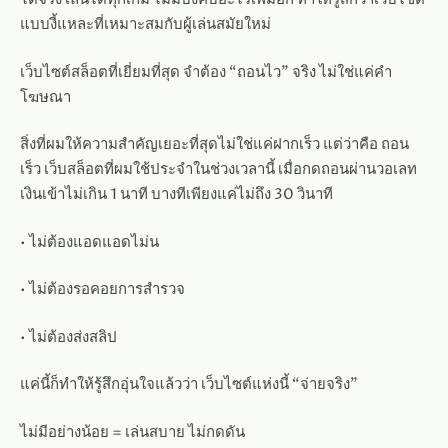
แบบงี้แหละที่เหมาะสมกับผู้เล่นสมัยใหม่
เว็บไซต์สล็อตที่เยี่ยมที่สุด จำต้อง “ถอนไว” จริง ไม่ใช่แค่คำ
โฆษณา
สิ่งที่ผมให้ความสำคัญเยอะที่สุดไม่ใช่แค่ฝากเร็ว แต่ว่าคือ ถอน
เร็ว เว็บสล็อตที่ผมใช้ประจำในช่วงเวลานี้ เมื่อกดถอนผ่านวอเลท
เงินเข้าไม่เกิน 1 นาที บางทีเพียงแค่ไม่ถึง 30 วินาที
• ไม่ต้องแอดแอดไม่น
• ไม่ต้องรอคอยการสำรวจ
• ไม่ต้องส่งสลิป
แค่นี้ก็ทำให้รู้สึกอุ่นใจแล้วว่า เว็บไซต์แห่งนี้ “จ่ายจริง”
ไม่มีอย่างน้อย = เล่นสบาย ไม่กดดัน