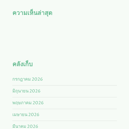
ความเห็นล่าสุด
คลังเก็บ
กรกฎาคม 2026
มิถุนายน 2026
พฤษภาคม 2026
เมษายน 2026
มีนาคม 2026