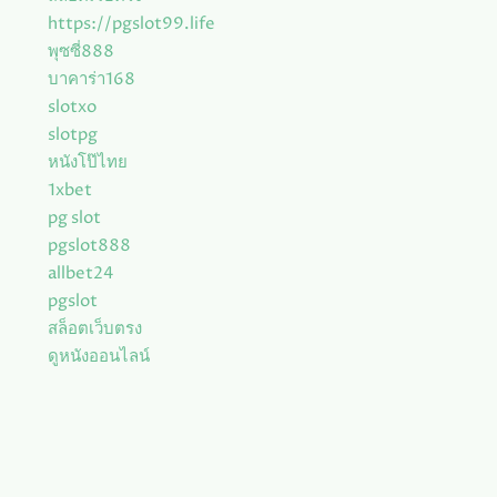
https://pgslot99.life
พุซซี่888
บาคาร่า168
slotxo
slotpg
หนังโป๊ไทย
1xbet
pg slot
pgslot888
allbet24
pgslot
สล็อตเว็บตรง
ดูหนังออนไลน์