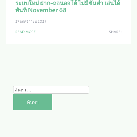
ระบบใหม่ ฝาก-ถอนออโต้ ไม่มีขั้นต่ำ เล่นได้
ทันที November 68
27 พฤศจิกายน 2025
READ MORE
SHARE:
ค้นหา
สำหรับ: