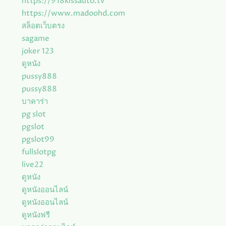
https://918kissauto.tv
https://www.madoohd.com
สล็อตเว็บตรง
sagame
joker 123
ดูหนัง
pussy888
pussy888
บาคาร่า
pg slot
pgslot
pgslot99
fullslotpg
live22
ดูหนัง
ดูหนังออนไลน์
ดูหนังออนไลน์
ดูหนังฟรี