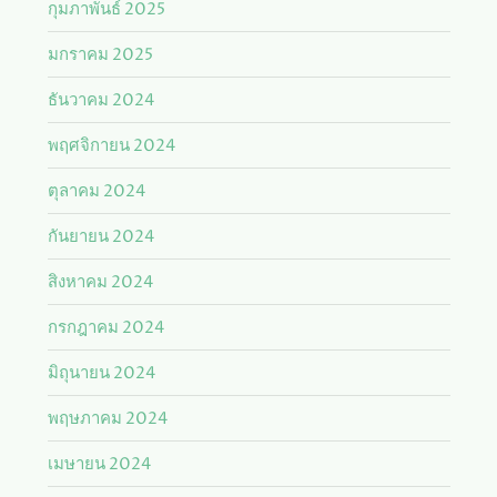
กุมภาพันธ์ 2025
มกราคม 2025
ธันวาคม 2024
พฤศจิกายน 2024
ตุลาคม 2024
กันยายน 2024
สิงหาคม 2024
กรกฎาคม 2024
มิถุนายน 2024
พฤษภาคม 2024
เมษายน 2024