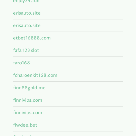
enjoy24.fun
erisauto.site
erisauto.site
etbet16888.com
fafa 123 slot
faro168
fcharoenkit168.com
finn88gold.me
finnivips.com
finnivips.com
fiwdee.bet