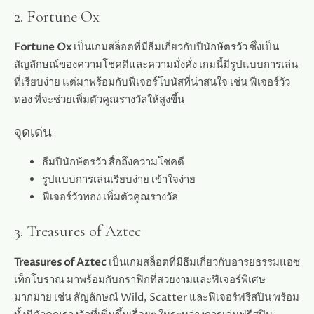
2. Fortune Ox
Fortune Ox
เป็นเกมสล็อตที่มีธีมเกี่ยวกับปีนักษัตรวัว ซึ่งเป็น
สัญลักษณ์ของความโชคดีและความมั่งคั่ง เกมนี้มีรูปแบบการเล่น
ที่เรียบง่าย แต่มาพร้อมกับฟีเจอร์โบนัสที่น่าสนใจ เช่น ฟีเจอร์วัว
ทอง ที่จะช่วยเพิ่มตัวคูณรางวัลให้สูงขึ้น
จุดเด่น:
ธีมปีนักษัตรวัว สื่อถึงความโชคดี
รูปแบบการเล่นเรียบง่าย เข้าใจง่าย
ฟีเจอร์วัวทอง เพิ่มตัวคูณรางวัล
3. Treasures of Aztec
Treasures of Aztec
เป็นเกมสล็อตที่มีธีมเกี่ยวกับอารยธรรมแอซ
เท็กโบราณ มาพร้อมกับกราฟิกที่สวยงามและฟีเจอร์พิเศษ
มากมาย เช่น สัญลักษณ์ Wild, Scatter และฟีเจอร์ฟรีสปิน พร้อม