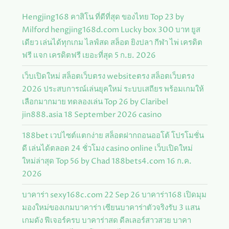
Hengjing168 คาสิโน ที่ดีที่สุด ของไทย Top 23 by
Milford hengjing168d.com Lucky box 300 บาท ยูส
เดียว เล่นได้ทุกเกม ไลฟ์สด สล็อต ยิงปลา กีฬา ไพ่ เครดิต
ฟรี แจก เครดิตฟรี เยอะที่สุด 5 ก.ย. 2026
เว็บเปิดใหม่ สล็อตเว็บตรง websiteตรง สล็อตเว็บตรง
2026 ประสบการณ์เล่นยุคใหม่ ระบบเสถียร พร้อมเกมให้
เลือกมากมาย ทดลองเล่น Top 26 by Claribel
jin888.asia 18 September 2026 casino
188bet เวปไซต์แตกง่าย สล็อตฝากถอนออโต้ โปรโมชั่น
ดี เล่นได้ตลอด 24 ชั่วโมง casino online เว็บเปิดใหม่
ใหม่ล่าสุด Top 56 by Chad 188bets4.com 16 ก.ค.
2026
บาคาร่า sexy168c.com 22 Sep 26 บาคาร่า168 เปิดมุม
มองใหม่ของเกมบาคาร่า เซียนบาคาร่าตัวจริงรับ 3 แสน
เกมดัง ฟีเจอร์ครบ บาคาร่าสด ดีลเลอร์สาวสวย บาคา