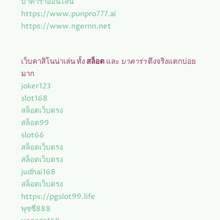
บาคาร่าออนไลน์
https://www.punpro777.ai
https://www.ngernn.net
เว็บคาสิโนน่าเล่น ทั้ง
สล็อต
และ
บาคาร่า
ตึงจริงแตกบ่อย
มาก
joker123
slot168
สล็อตเว็บตรง
สล็อต99
slot66
สล็อตเว็บตรง
สล็อตเว็บตรง
judhai168
สล็อตเว็บตรง
https://pgslot99.life
พุซซี่888