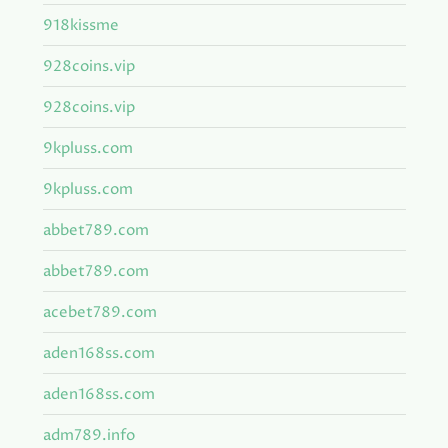
918kissme
928coins.vip
928coins.vip
9kpluss.com
9kpluss.com
abbet789.com
abbet789.com
acebet789.com
aden168ss.com
aden168ss.com
adm789.info