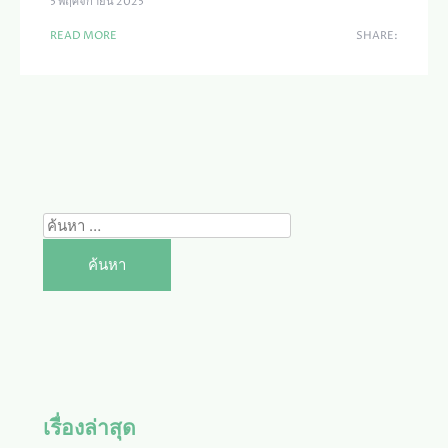
5 พฤศจิกายน 2025
READ MORE
SHARE:
ค้นหา
สำหรับ:
เรื่องล่าสุด