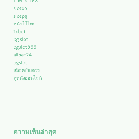
บาคาร่า168
slotxo
slotpg
หนังโป๊ไทย
1xbet
pg slot
pgslot888
allbet24
pgslot
สล็อตเว็บตรง
ดูหนังออนไลน์
ความเห็นล่าสุด