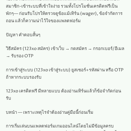
สมาชิก-เข้าระบบที่เข้าใจง่าย รวมทั้งโปรโมชั่นเครดิตฟรีเป็น
พักๆ— ก่อนรับโปรให้ตรวจดูข้อแม้เทิร์น (wager), ข้อจำกัดการ
ถอน แล้วก็ความน่าไว้ใจของแพลตฟอร์ม
ปัญหา คำตอบสั้นๆ
วิธีสมัคร (123xo สมัคร) เข้าเว็บ → กดสมัคร → กรอกเบอร์/อีเมล
→ รับรอง OTP
การเข้าสู่ระบบ (123xo เข้าสู่ระบบ) ยูสเซอร์+รหัสผ่าน หรือ OTP
ถ้าหากระบบรองรับ
123xo เครดิตฟรี มีหลายแบบ ต้องอ่านเทิร์นแล้วก็ข้อจำกัดก่อน
รับ
บทนำ — เพราะเหตุไรจำต้องอ่านคู่มือนี้ก่อนเริ่ม
การเริ่มเล่นบนแพลตฟอร์มเกมออนไลน์โดยไม่มีข้อมูลครบ