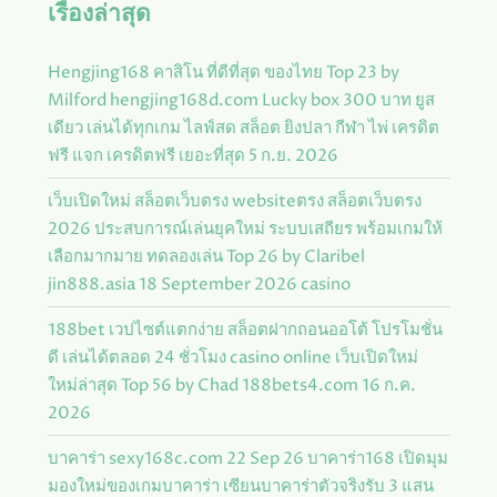
เรื่องล่าสุด
Hengjing168 คาสิโน ที่ดีที่สุด ของไทย Top 23 by
Milford hengjing168d.com Lucky box 300 บาท ยูส
เดียว เล่นได้ทุกเกม ไลฟ์สด สล็อต ยิงปลา กีฬา ไพ่ เครดิต
ฟรี แจก เครดิตฟรี เยอะที่สุด 5 ก.ย. 2026
เว็บเปิดใหม่ สล็อตเว็บตรง websiteตรง สล็อตเว็บตรง
2026 ประสบการณ์เล่นยุคใหม่ ระบบเสถียร พร้อมเกมให้
เลือกมากมาย ทดลองเล่น Top 26 by Claribel
jin888.asia 18 September 2026 casino
188bet เวปไซต์แตกง่าย สล็อตฝากถอนออโต้ โปรโมชั่น
ดี เล่นได้ตลอด 24 ชั่วโมง casino online เว็บเปิดใหม่
ใหม่ล่าสุด Top 56 by Chad 188bets4.com 16 ก.ค.
2026
บาคาร่า sexy168c.com 22 Sep 26 บาคาร่า168 เปิดมุม
มองใหม่ของเกมบาคาร่า เซียนบาคาร่าตัวจริงรับ 3 แสน