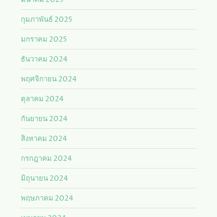
กุมภาพันธ์ 2025
มกราคม 2025
ธันวาคม 2024
พฤศจิกายน 2024
ตุลาคม 2024
กันยายน 2024
สิงหาคม 2024
กรกฎาคม 2024
มิถุนายน 2024
พฤษภาคม 2024