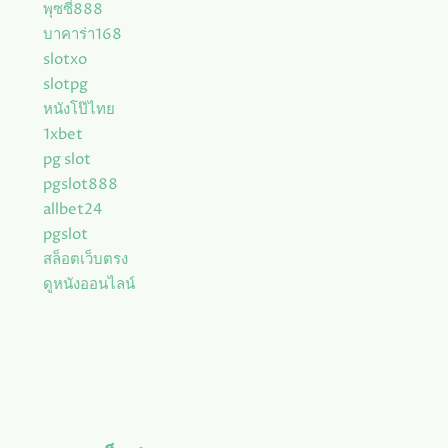
พุซซี่888
บาคาร่า168
slotxo
slotpg
หนังโป๊ไทย
1xbet
pg slot
pgslot888
allbet24
pgslot
สล็อตเว็บตรง
ดูหนังออนไลน์