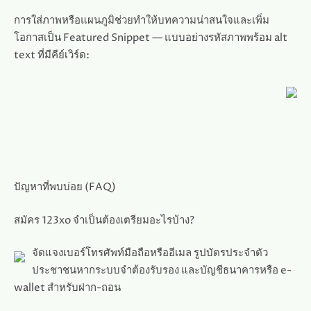
การใส่ภาพหรือแผนภูมิช่วยทำให้บทความน่าสนใจและเพิ่ม
โอกาสเป็น Featured Snippet — แบบอย่างรหัสภาพพร้อม alt
text ที่มีคีย์เวิร์ด:
ปัญหาที่พบบ่อย (FAQ)
สมัคร 123xo จำเป็นต้องเตรียมอะไรบ้าง?
จัดแจงเบอร์โทรศัพท์มือถือหรืออีเมล รูปบัตรประจำตัว
ประชาชนหากระบบจำต้องรับรอง และบัญชีธนาคารหรือ e-
wallet สำหรับฝาก-ถอน