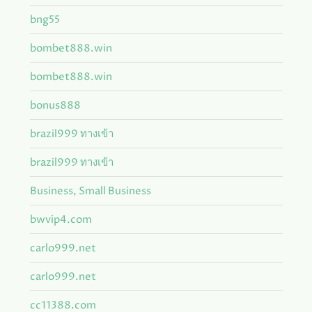
bng55
bombet888.win
bombet888.win
bonus888
brazil999 ทางเข้า
brazil999 ทางเข้า
Business, Small Business
bwvip4.com
carlo999.net
carlo999.net
cc11388.com