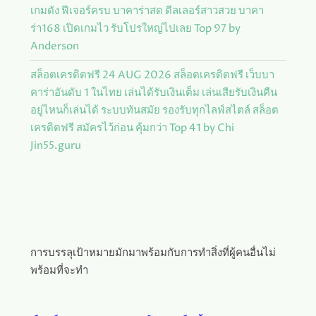
เกมดัง ฟีเจอร์ครบ บาคาร่าสด ดีลเลอร์สาวสวย บาคา
ร่า168 เปิดเกมไว รับโปรใหญ่ไปเลย Top 97 by
Anderson
สล็อตเครดิตฟรี 24 AUG 2026 สล็อตเครดิตฟรี เว็บบา
คาร่าอันดับ 1 ในไทย เล่นได้รับเงินเต็ม เล่นเสียรับเงินคืน
อยู่ไหนก็เล่นได้ ระบบทันสมัย รองรับทุกไลฟ์สไตล์ สล็อต
เครดิตฟรี สมัครไว้ก่อน คุ้มกว่า Top 41 by Chi
Jin55.guru
การบรรลุเป้าหมายมักมาพร้อมกับการทำสิ่งที่ผู้คนอื่นไม่
พร้อมที่จะทำ