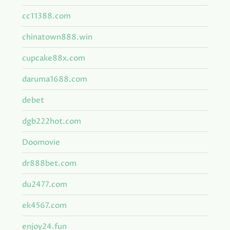
cc11388.com
chinatown888.win
cupcake88x.com
daruma1688.com
debet
dgb222hot.com
Doomovie
dr888bet.com
du2477.com
ek4567.com
enjoy24.fun