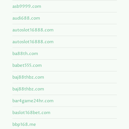
asb9999.com
audi688.com
autoslot16888.com
autoslot16888.com
ba88th.com
babet555.com
baj88thbz.com
baj88thbz.com
bar4game24hr.com
baslot168bet.com
bbp168.me