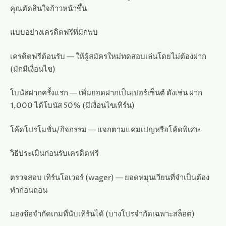
คุณตัดสินใจก้าวหน้าขึ้น
แบบอย่างเครดิตฟรีที่มักพบ
เครดิตฟรีต้อนรับ — ให้ผู้สมัครใหม่ทดสอบเล่นโดยไม่ต้องฝาก
(มักมีเงื่อนไข)
โบนัสฝากครั้งแรก — เพิ่มยอดฝากเป็นเปอร์เซ็นต์ ดังเช่น ฝาก
1,000 ได้โบนัส 50% (มีเงื่อนไขเทิร์น)
โค้ดโปรโมชั่น/กิจกรรม — แจกตามแคมเปญหรือโค้ดพิเศษ
วิธีประเมินก่อนรับเครดิตฟรี
ตรวจสอบ เทิร์นโอเวอร์ (wager) — ยอดหมุนเวียนที่จำเป็นต้อง
ทำก่อนถอน
มองข้อจำกัดเกมที่นับเทิร์นได้ (บางโปรจำกัดเฉพาะสล็อต)