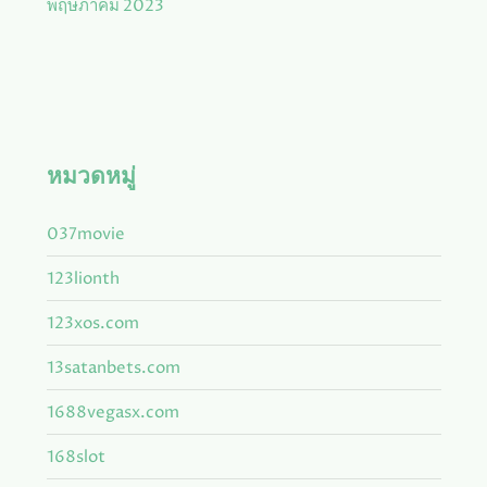
พฤษภาคม 2023
หมวดหมู่
037movie
123lionth
123xos.com
13satanbets.com
1688vegasx.com
168slot