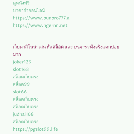
ดูหนังฟรี
บาคาร่าออนไลน์
https://www.punpro777.ai
https://www.ngernn.net
เว็บคาสิโนน่าเล่น ทั้ง
สล็อต
และ
บาคาร่า
ตึงจริงแตกบ่อย
มาก
joker123
slot168
สล็อตเว็บตรง
สล็อต99
slot66
สล็อตเว็บตรง
สล็อตเว็บตรง
judhai168
สล็อตเว็บตรง
https://pgslot99.life