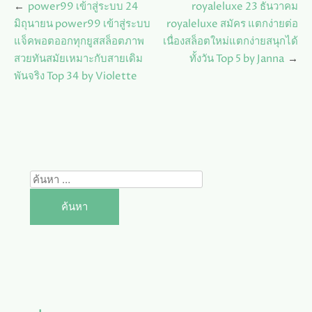
แนะแนว
power99 เข้าสู่ระบบ 24
royaleluxe 23 ธันวาคม
เรื่อง
มิถุนายน power99 เข้าสู่ระบบ
royaleluxe สมัคร แตกง่ายต่อ
แจ็คพอตออกทุกยูสสล็อตภาพ
เนื่องสล็อตใหม่แตกง่ายสนุกได้
สวยทันสมัยเหมาะกับสายเดิม
ทั้งวัน Top 5 by Janna
พันจริง Top 34 by Violette
ค้นหา
สำหรับ: