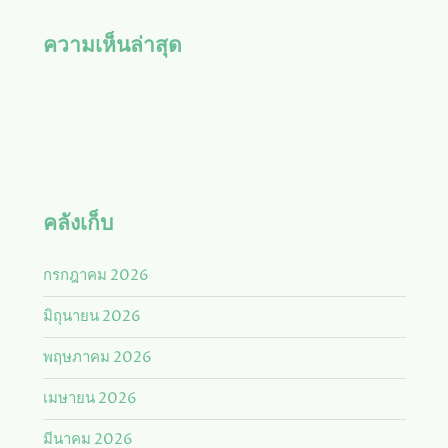
ความเห็นล่าสุด
คลังเก็บ
กรกฎาคม 2026
มิถุนายน 2026
พฤษภาคม 2026
เมษายน 2026
มีนาคม 2026