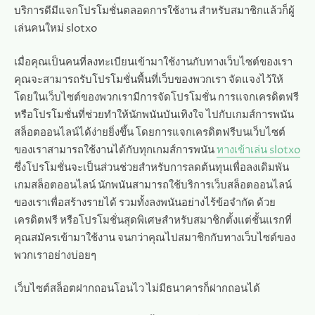
บริการดีมีแจกโปรโมชั่นตลอดการใช้งาน สำหรับสมาชิกแล้วก็ผู้
เล่นคนใหม่ slotxo
เมื่อคุณเป็นคนที่ลงทะเบียนเข้ามาใช้งานกับทางเว็บไซต์ของเรา
คุณจะสามารถรับโปรโมชั่นพื้นที่เว็บของพวกเรา จัดแจงไว้ให้
โดยในเว็บไซต์ของพวกเรามีการจัดโปรโมชั่น การแจกเครดิตฟรี
หรือโปรโมชั่นที่ช่วยทำให้นักพนันบันเทิงใจ ไปกับเกมส์การพนัน
สล็อตออนไลน์ได้ง่ายยิ่งขึ้น โดยการแจกเครดิตฟรีบนเว็บไซต์
ของเราสามารถใช้งานได้กับทุกเกมส์การพนัน
ทางเข้าเล่น slotxo
ซึ่งโปรโมชั่นจะเป็นส่วนช่วยสำหรับการลดต้นทุนเพื่อลงเดิมพัน
เกมสล็อตออนไลน์ นักพนันสามารถใช้บริการเว็บสล็อตออนไลน์
ของเราเพื่อสร้างรายได้ รวมทั้งลงพนันอย่างไร้ข้อจำกัด ด้วย
เครดิตฟรี หรือโปรโมชั่นสุดพิเศษสำหรับสมาชิกตั้งแต่ชั้นแรกที่
คุณสมัครเข้ามาใช้งาน จนกว่าคุณไปสมาชิกกับทางเว็บไซต์ของ
พวกเราอย่างบ่อยๆ
เว็บไซต์สล็อตฝากถอนโอนไว ไม่มีธนาคารก็ฝากถอนได้