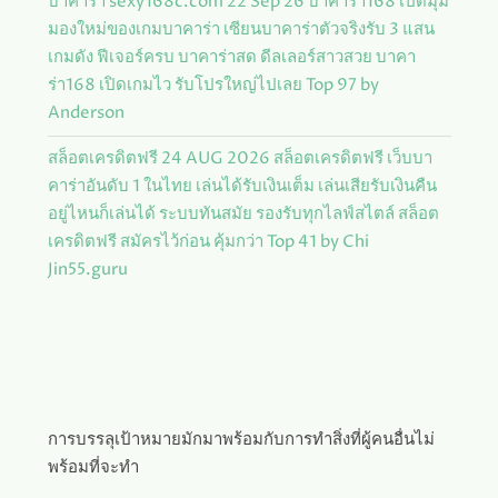
บาคาร่า sexy168c.com 22 Sep 26 บาคาร่า168 เปิดมุม
มองใหม่ของเกมบาคาร่า เซียนบาคาร่าตัวจริงรับ 3 แสน
เกมดัง ฟีเจอร์ครบ บาคาร่าสด ดีลเลอร์สาวสวย บาคา
ร่า168 เปิดเกมไว รับโปรใหญ่ไปเลย Top 97 by
Anderson
สล็อตเครดิตฟรี 24 AUG 2026 สล็อตเครดิตฟรี เว็บบา
คาร่าอันดับ 1 ในไทย เล่นได้รับเงินเต็ม เล่นเสียรับเงินคืน
อยู่ไหนก็เล่นได้ ระบบทันสมัย รองรับทุกไลฟ์สไตล์ สล็อต
เครดิตฟรี สมัครไว้ก่อน คุ้มกว่า Top 41 by Chi
Jin55.guru
การบรรลุเป้าหมายมักมาพร้อมกับการทำสิ่งที่ผู้คนอื่นไม่
พร้อมที่จะทำ