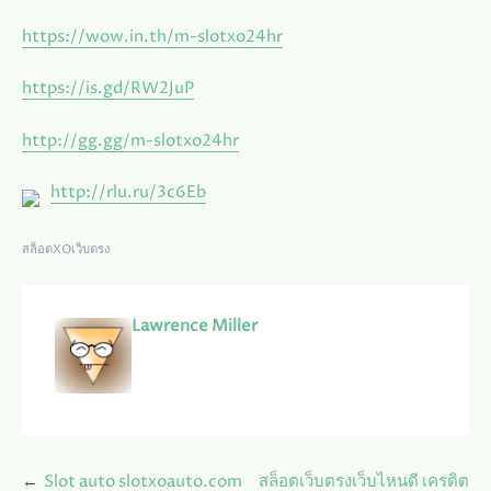
https://wow.in.th/m-slotxo24hr
https://is.gd/RW2JuP
http://gg.gg/m-slotxo24hr
http://rlu.ru/3c6Eb
สล็อตXOเว็บตรง
Lawrence Miller
แนะแนว
Slot auto slotxoauto.com
สล็อตเว็บตรงเว็บไหนดี เครดิต