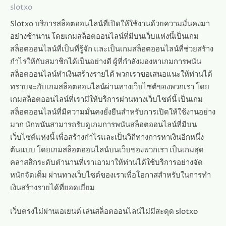
M.
slotxo
สล็
Slotxo บริการสล็อตออนไลน์ที่เปิดให้ใช้งานด้วยความมั่นคงมา
ตรง
FE
อย่างช้านาน โดยเกมสล็อตออนไลน์ที่มีบนเว็บแห่งนี้เป็นเกม
66
สล็อตออนไลน์ที่เป็นที่รู้จัก และเป็นเกมสล็อตออนไลน์ที่ช่วยสร้าง
26
กำไรให้กับสมาชิกได้เป็นอย่างดี ผู้ที่กำลังมองหาเกมการพนัน
WEB
คา
สล็อตออนไลน์ทำเงินสร้างรายได้ พวกเราขอเสนอแนะให้ท่านได้
สิ
ทราบจะกับเกมสล็อตออนไลน์ผ่านทางเว็บไซต์ของพวกเรา โดย
โน
เกมสล็อตออนไลน์ที่เรามีให้บริการผ่านทางเว็บไซต์นี้ เป็นเกม
ออน
เว็บ
สล็อตออนไลน์ที่มีความมั่นคงยั่งยืนสำหรับการเปิดให้ใช้งานอย่าง
สล็
มาก นักพนันสามารถรับดูเกมการพนันสล็อตออนไลน์ที่มีบน
PG
เว็บไซต์แห่งนี้ เพื่อสร้างกำไรและเป็นวิถีทางการหาเงินอีกหนึ่ง
ทั้ง
สล็
ต้นแบบ โดยเกมสล็อตออนไลน์บนเว็บของพวกเรา เป็นเกมสุด
ทาง
คลาสสิกระดับตำนานที่เราเอามาให้ท่านได้ใช้บริการอย่างจัด
เข้
หนักจัดเต็ม ผ่านทางเว็บไซต์ของเราเพื่อโอกาสสำหรับในการทำ
สล็
ฟรี
เงินสร้างรายได้ที่ยอดเยี่ยม
TO
73
เว็บตรงไม่ผ่านเอเยนต์ เล่นสล็อตออนไลน์ไม่มีสะดุด slotxo
BY
ทาง