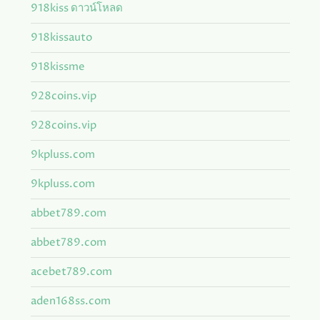
918kiss ดาวน์โหลด
918kissauto
918kissme
928coins.vip
928coins.vip
9kpluss.com
9kpluss.com
abbet789.com
abbet789.com
acebet789.com
aden168ss.com