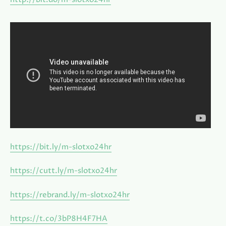
https://bit.ly/m-slotxo24hr
https://cutt.ly/m-slotxo24hr
https://rebrand.ly/m-slotxo24hr
https://t.co/3bP8H4F7HA