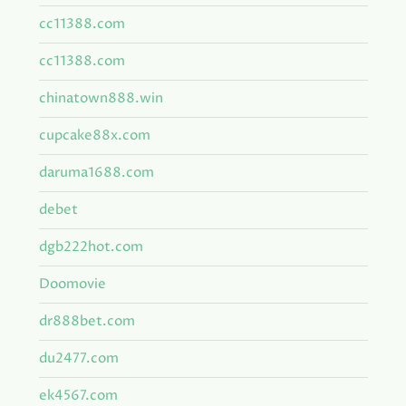
cc11388.com
cc11388.com
chinatown888.win
cupcake88x.com
daruma1688.com
debet
dgb222hot.com
Doomovie
dr888bet.com
du2477.com
ek4567.com