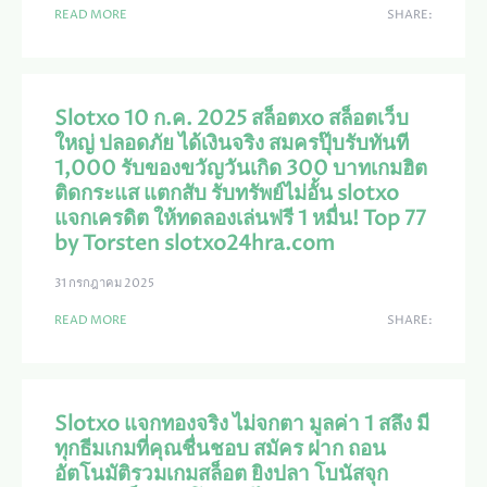
READ MORE
SHARE:
Slotxo 10 ก.ค. 2025 สล็อตxo สล็อตเว็บ
ใหญ่ ปลอดภัย ได้เงินจริง สมครปุ๊บรับทันที
1,000 รับของขวัญวันเกิด 300 บาทเกมฮิต
ติดกระแส แตกสับ รับทรัพย์ไม่อั้น slotxo
แจกเครดิต ให้ทดลองเล่นฟรี 1 หมื่น! Top 77
by Torsten slotxo24hra.com
31 กรกฎาคม 2025
READ MORE
SHARE:
Slotxo แจกทองจริง ไม่จกตา มูลค่า 1 สลึง มี
ทุกธีมเกมที่คุณชื่นชอบ สมัคร ฝาก ถอน
อัตโนมัติรวมเกมสล็อต ยิงปลา โบนัสจุก