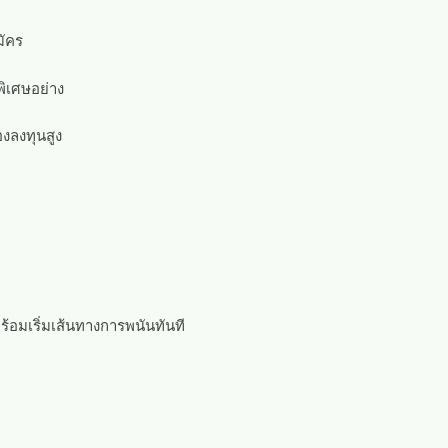
มัคร
นพิเศษอย่าง
องลงทุนสูง
ร้อมเริ่มเส้นทางการพนันทันที