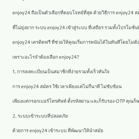
enjoy24 ถือเป็นตัวเลือกที่ตอบโจทย์ที่สุด ด้วยวิธีการ enjoy24 ส
ที่ไม่ยุ่งยาก ระบบ enjoy24 เข้าสู่ระบบ ที่เสถียร รวมทั้งโปรโมชั่
enjoy24 เครดิตฟรี ที่ช่วยให้คุณเริ่มการพนันได้ในทันทีโดยไม่ต้
เพราะอะไรจำต้องเลือก enjoy24?
1. การลงทะเบียนเป็นสมาชิกที่ง่ายรวมทั้งเร็วทันใจ
การ enjoy24 สมัคร ใช้เวลาเพียงแค่ไม่กี่นาที ไม่ซับซ้อน
เพียงแค่กรอกเบอร์โทรศัพท์ ตั้งรหัสผ่าน และก็รับรอง OTP คุณก็พ
2. ระบบเข้าระบบที่ปลอดภัย
ด้วยการ enjoy24 เข้าระบบ ที่พัฒนาให้นำสมัย