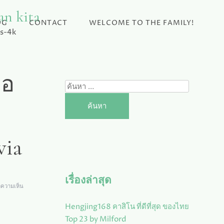
an kita
OG
CONTACT
WELCOME TO THE FAMILY!
es-4k
แอ
ค้นหา
สำหรับ:
บ
via
เรื่องล่าสุด
บน
ดความเห็น
ENJOY24
เข้า
Hengjing168 คาสิโน ที่ดีที่สุด ของไทย
สู่
Top 23 by Milford
ระบบ