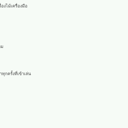
องไม้เครื่องมือ
าม
ุกครั้งที่เข้าเล่น