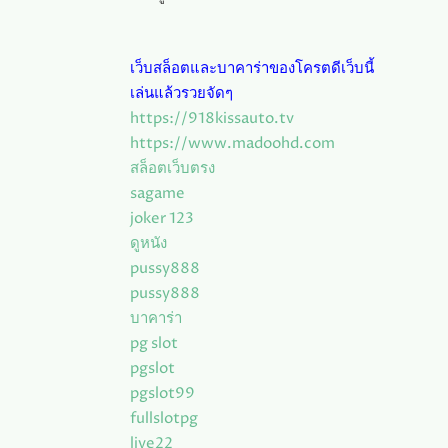
เว็บสล็อตและบาคาร่าของโครตดีเว็บนี้
เล่นแล้วรวยจัดๆ
https://918kissauto.tv
https://www.madoohd.com
สล็อตเว็บตรง
sagame
joker 123
ดูหนัง
pussy888
pussy888
บาคาร่า
pg slot
pgslot
pgslot99
fullslotpg
live22