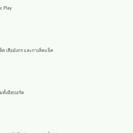
c Play
ล็ต เสือมังกร และกางล็คแจ็ค
ทั้งอีสปอร์ต