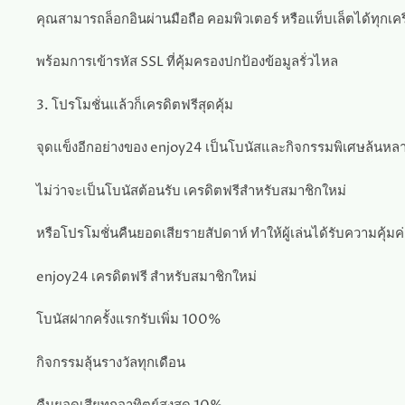
คุณสามารถล็อกอินผ่านมือถือ คอมพิวเตอร์ หรือแท็บเล็ตได้ทุกเครื่
พร้อมการเข้ารหัส SSL ที่คุ้มครองปกป้องข้อมูลรั่วไหล
3. โปรโมชั่นแล้วก็เครดิตฟรีสุดคุ้ม
จุดแข็งอีกอย่างของ enjoy24 เป็นโบนัสและกิจกรรมพิเศษล้นหล
ไม่ว่าจะเป็นโบนัสต้อนรับ เครดิตฟรีสำหรับสมาชิกใหม่
หรือโปรโมชั่นคืนยอดเสียรายสัปดาห์ ทำให้ผู้เล่นได้รับความคุ้มค่าท
enjoy24 เครดิตฟรี สำหรับสมาชิกใหม่
โบนัสฝากครั้งแรกรับเพิ่ม 100%
กิจกรรมลุ้นรางวัลทุกเดือน