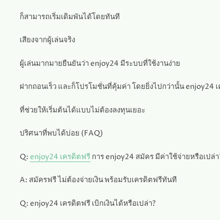
ก็สามารถเริ่มเดิมพันได้โดยทันที
เสียงจากผู้เล่นจริง
ผู้เล่นมากมายยืนยันว่า enjoy24 มีระบบที่ใช้งานง่าย
ฝากถอนเร็ว และก็โปรโมชั่นที่คุ้มค่า โดยยิ่งไปกว่านั้น enjoy24 
ที่ช่วยให้เริ่มต้นได้แบบไม่ต้องลงทุนเยอะ
ปริศนาที่พบได้บ่อย (FAQ)
Q:
enjoy24 เครดิตฟรี
การ enjoy24 สมัคร มีค่าใช้จ่ายหรือเปล่า
A: สมัครฟรี ไม่ต้องจ่ายเงิน พร้อมรับเครดิตฟรีทันที
Q: enjoy24 เครดิตฟรี เบิกเงินได้หรือเปล่า?