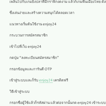
เพลินไปกับเกมยิงปลาที่มีกราฟิกงดงาม แล้วก็เกมพื้นเมืองไทย ดังเ
ซึ่งเล่นง่ายและสร้างความสนุกได้ตลอดเวลา
แนวทางเริ่มต้นใช้งาน enjoy24
กระบวนการสมัครสมาชิก
เข้าไปที่เว็บ enjoy24
กดปุ่ม “ลงทะเบียนสมัครสมาชิก”
กรอกข้อมูลและการันตี OTP
เข้าสู่ระบบและก็รับ
enjoy24
เครดิตฟรี
วิธีเข้าสู่ระบบ
กรอกชื่อผู้ใช้แล้วก็รหัสผ่าน แล้วต่อจากนั้นกด enjoy24 เข้าระบบ