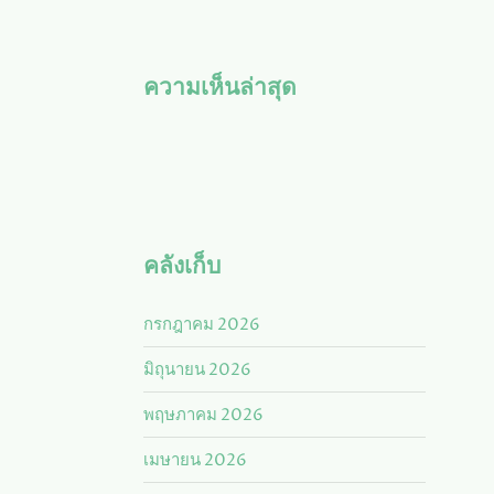
ความเห็นล่าสุด
คลังเก็บ
กรกฎาคม 2026
มิถุนายน 2026
พฤษภาคม 2026
เมษายน 2026