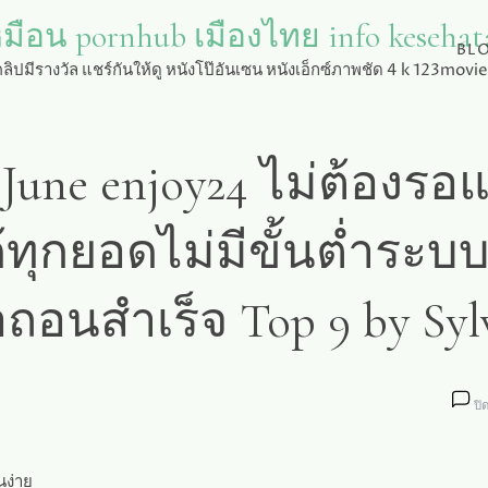
มือน pornhub เมืองไทย info kesehat
BL
ิปมีรางวัล แชร์กันให้ดู หนังโป๊อันเซน หนังเอ็กซ์ภาพชัด 4 k 123movi
2 June enjoy24 ไม่ต้องรอ
ุกยอดไม่มีขั้นต่ำระบ
อถอนสำเร็จ Top 9 by Syl
ปิ
นง่าย