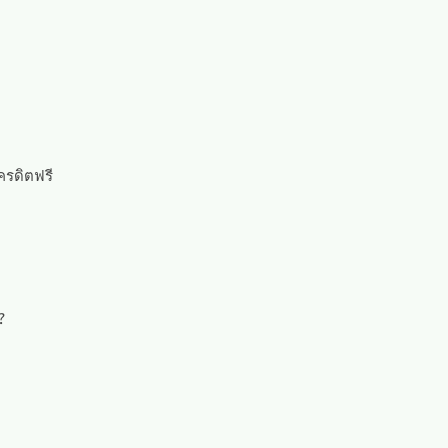
เครดิตฟรี
?