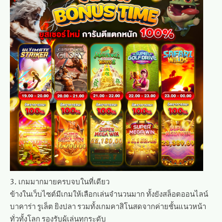
3. เกมมากมายครบจบในที่เดียว
ข้างในเว็บไซต์มีเกมให้เลือกเล่นจำนวนมาก ทั้งยังสล็อตออนไลน์
บาคาร่า รูเล็ต ยิงปลา รวมทั้งเกมคาสิโนสดจากค่ายชั้นแนวหน้า
ทั่วทั้งโลก รองรับผู้เล่นทุกระดับ