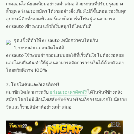
เกมออนไลน์ยอดนิยมอย่างสม่ำเสมอ ด้วยระบบที่ปรับปรุงอย่าง
เกม
ล้ำยุค erisauto สมัคร ได้ง่ายอย่างยิ่งเพียงไม่กี่ขั้นตอน รองรับทุก
เข้า
โบน
อุปกรณ์ อีกทั้งคอมพิวเตอร์และก็สมาร์ทโฟน ผู้เล่นสามารถ
ไว
erisauto เข้าระบบ แล้วก็เริ่มสนุกได้โดยทันที
สุด
ใน
จุดแข็งที่ทำให้ erisauto เหนือกว่าคนไหนกัน
ไทย
ไม่
1. ระบบฝาก-ถอนอัตโนมัติ
ต้อง
erisauto ใช้ระบบฝากถอนแบบออโต้ที่เร็วทันใจ ไม่ต้องรอคอย
รอ
แอดไม่นยืนยัน ทำให้ผู้เล่นสามารถจัดการการเงินได้ด้วยตัวเอง
คิว
ถอ
โดยสวัสดิภาพ 100%
เงิน
ได้
2. โปรโมชั่นและก็เครดิตฟรี
ทุก
เวล
สมาชิกใหม่สามารถรับ
erisauto เครดิตฟรี
ได้ในทันทีข้างหลัง
TO
สมัคร โดยไม่มีเงื่อนไขสลับซับซ้อน พร้อมกิจกรรมแจกโบนัสราย
78
วันและก็รายสัปดาห์อย่างสม่ำเสมอ
BY
SHE