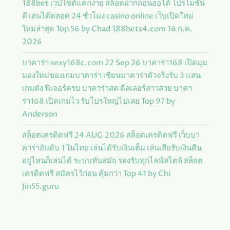
188bet เวปไซต์แตกง่าย สล็อตฝากถอนออโต้ โปรโมชั่น
ดี เล่นได้ตลอด 24 ชั่วโมง casino online เว็บเปิดใหม่
ใหม่ล่าสุด Top 56 by Chad 188bets4.com 16 ก.ค.
2026
บาคาร่า sexy168c.com 22 Sep 26 บาคาร่า168 เปิดมุม
มองใหม่ของเกมบาคาร่า เซียนบาคาร่าตัวจริงรับ 3 แสน
เกมดัง ฟีเจอร์ครบ บาคาร่าสด ดีลเลอร์สาวสวย บาคา
ร่า168 เปิดเกมไว รับโปรใหญ่ไปเลย Top 97 by
Anderson
สล็อตเครดิตฟรี 24 AUG 2026 สล็อตเครดิตฟรี เว็บบา
คาร่าอันดับ 1 ในไทย เล่นได้รับเงินเต็ม เล่นเสียรับเงินคืน
อยู่ไหนก็เล่นได้ ระบบทันสมัย รองรับทุกไลฟ์สไตล์ สล็อต
เครดิตฟรี สมัครไว้ก่อน คุ้มกว่า Top 41 by Chi
Jin55.guru