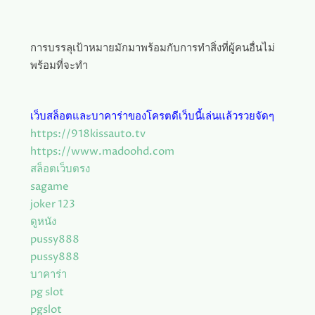
การบรรลุเป้าหมายมักมาพร้อมกับการทำสิ่งที่ผู้คนอื่นไม่
พร้อมที่จะทำ
เว็บสล็อตและบาคาร่าของโครตดีเว็บนี้เล่นแล้วรวยจัดๆ
https://918kissauto.tv
https://www.madoohd.com
สล็อตเว็บตรง
sagame
joker 123
ดูหนัง
pussy888
pussy888
บาคาร่า
pg slot
pgslot