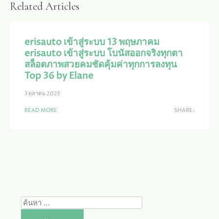
Related Articles
erisauto เข้าสู่ระบบ 13 พฤษภาคม
erisauto เข้าสู่ระบบ โบนัสออกจริงทุกตา
สล็อตภาพสวยคมชัดคุ้มค่าทุกการลงทุน
Top 36 by Elane
3 ตุลาคม 2025
READ MORE
SHARE:
ค้นหา
สำหรับ: