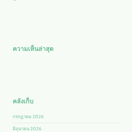
ความเห็นล่าสุด
คลังเก็บ
กรกฎาคม 2026
มิถุนายน 2026