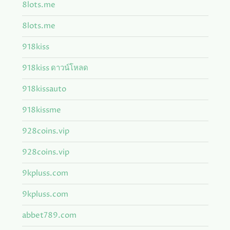
8lots.me
8lots.me
918kiss
918kiss ดาวน์โหลด
918kissauto
918kissme
928coins.vip
928coins.vip
9kpluss.com
9kpluss.com
abbet789.com