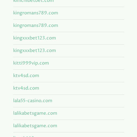
kimchibetbet.com
kingromans789.com
kingromans789.com
kingxxxbet123.com
kingxxxbet123.com
kitti999vip.com
ktv4sd.com
ktv4sd.com
lala55-casino.com
lalikabetsgame.com
lalikabetsgame.com