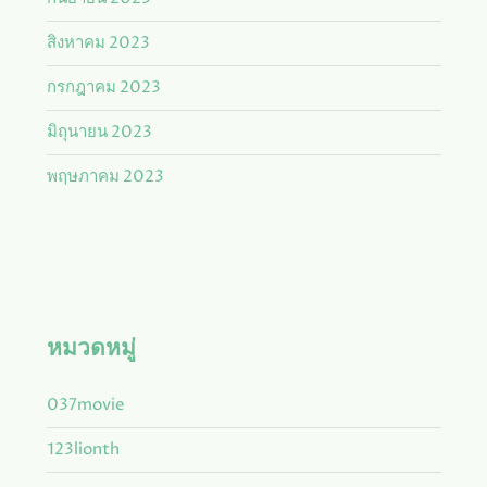
สิงหาคม 2023
กรกฎาคม 2023
มิถุนายน 2023
พฤษภาคม 2023
หมวดหมู่
037movie
123lionth