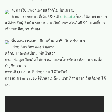
4. การใช้แรงงานง่ายแล้วก็ไม่มีอันตราย
ด้วยการออกแบบที่เน้น UX/UI
erisauto
ก็เลยใช้งานง่ายหาก
แม้สำหรับผู้เริ่มต้น ระบบปลอดภัยด้วยเทคโนโลยี SSL และก็การ
เข้ารหัสข้อมูลระดับสูง
ขั้นตอนการลงทะเบียนเป็นสมาชิกกับ erisauto
เข้าสู่เว็บหลักของ erisauto
คลิกปุ่ม “ลงทะเบียน” ที่หน้าแรก
กรอกข้อมูลเบื้องต้น ได้แก่ หมายเลขโทรศัพท์ รหัสผ่าน รวมทั้ง
บัญชีธนาคาร
การันตี OTP และก็เข้าสู่ระบบได้ในทันที
การ สมัคร erisauto ใช้เวลาไม่ถึง 3 นาที ก็สามารถเริ่มเดิมพันได้
เลย