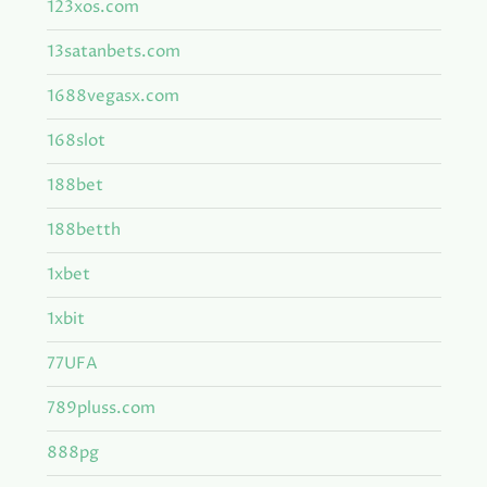
123xos.com
13satanbets.com
1688vegasx.com
168slot
188bet
188betth
1xbet
1xbit
77UFA
789pluss.com
888pg