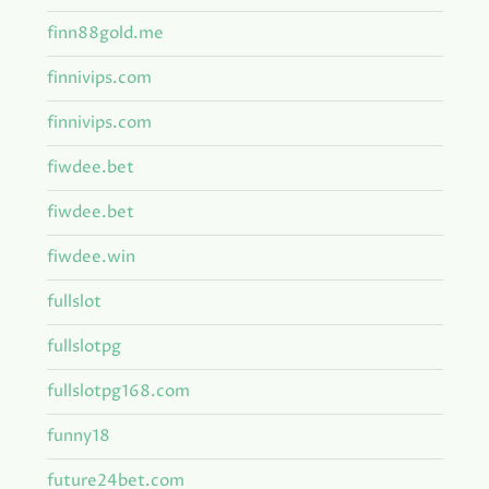
finn88gold.me
finnivips.com
finnivips.com
fiwdee.bet
fiwdee.bet
fiwdee.win
fullslot
fullslotpg
fullslotpg168.com
funny18
future24bet.com