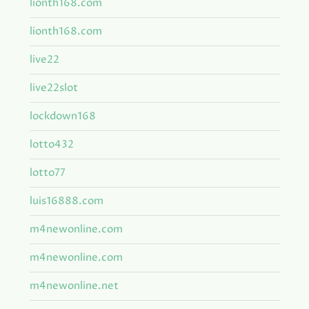
lionth168.com
lionth168.com
live22
live22slot
lockdown168
lotto432
lotto77
luis16888.com
m4newonline.com
m4newonline.com
m4newonline.net