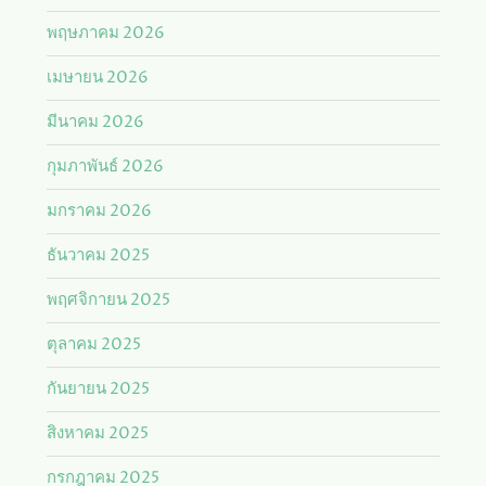
พฤษภาคม 2026
เมษายน 2026
มีนาคม 2026
กุมภาพันธ์ 2026
มกราคม 2026
ธันวาคม 2025
พฤศจิกายน 2025
ตุลาคม 2025
กันยายน 2025
สิงหาคม 2025
กรกฎาคม 2025