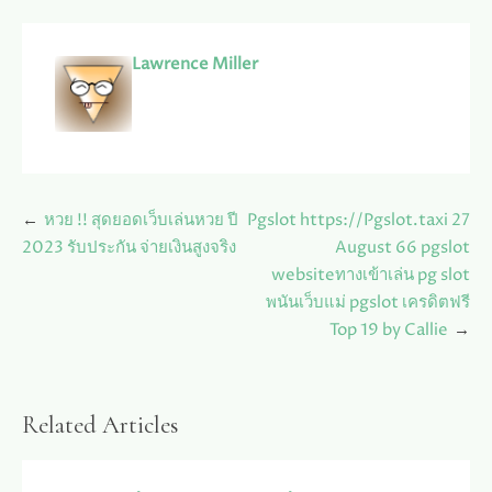
Lawrence Miller
แนะแนว
หวย !! สุดยอดเว็บเล่นหวย ปี
Pgslot https://Pgslot.taxi 27
เรื่อง
2023 รับประกัน จ่ายเงินสูงจริง
August 66 pgslot
websiteทางเข้าเล่น pg slot
พนันเว็บแม่ pgslot เครดิตฟรี
Top 19 by Callie
Related Articles