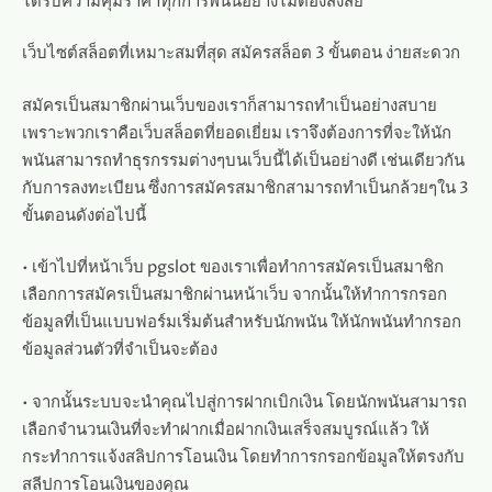
ได้รับความคุ้มราคาทุกการพนันอย่างไม่ต้องสงสัย
เว็บไซต์สล็อตที่เหมาะสมที่สุด สมัครสล็อต 3 ขั้นตอน ง่ายสะดวก
สมัครเป็นสมาชิกผ่านเว็บของเราก็สามารถทำเป็นอย่างสบาย
เพราะพวกเราคือเว็บสล็อตที่ยอดเยี่ยม เราจึงต้องการที่จะให้นัก
พนันสามารถทำธุรกรรมต่างๆบนเว็บนี้ได้เป็นอย่างดี เช่นเดียวกัน
กับการลงทะเบียน ซึ่งการสมัครสมาชิกสามารถทำเป็นกล้วยๆใน 3
ขั้นตอนดังต่อไปนี้
• เข้าไปที่หน้าเว็บ pgslot ของเราเพื่อทำการสมัครเป็นสมาชิก
เลือกการสมัครเป็นสมาชิกผ่านหน้าเว็บ จากนั้นให้ทำการกรอก
ข้อมูลที่เป็นแบบฟอร์มเริ่มต้นสำหรับนักพนัน ให้นักพนันทำกรอก
ข้อมูลส่วนตัวที่จำเป็นจะต้อง
• จากนั้นระบบจะนำคุณไปสู่การฝากเบิกเงิน โดยนักพนันสามารถ
เลือกจำนวนเงินที่จะทำฝากเมื่อฝากเงินเสร็จสมบูรณ์แล้ว ให้
กระทำการแจ้งสลิปการโอนเงิน โดยทำการกรอกข้อมูลให้ตรงกับ
สลีปการโอนเงินของคุณ