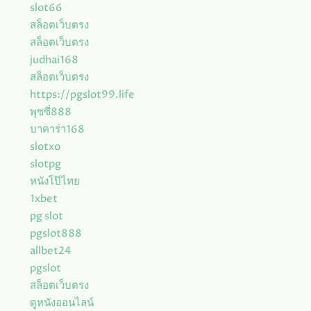
slot66
สล็อตเว็บตรง
สล็อตเว็บตรง
judhai168
สล็อตเว็บตรง
https://pgslot99.life
พุซซี่888
บาคาร่า168
slotxo
slotpg
หนังโป๊ไทย
1xbet
pg slot
pgslot888
allbet24
pgslot
สล็อตเว็บตรง
ดูหนังออนไลน์