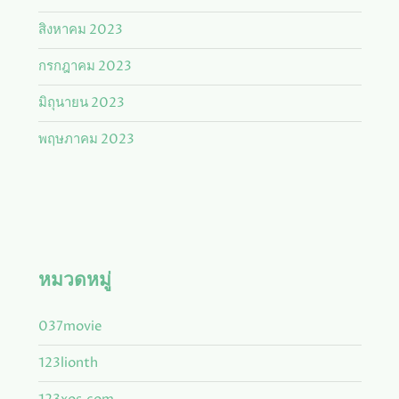
สิงหาคม 2023
กรกฎาคม 2023
มิถุนายน 2023
พฤษภาคม 2023
หมวดหมู่
037movie
123lionth