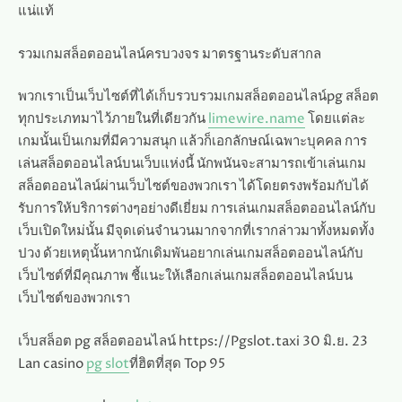
แน่แท้
รวมเกมสล็อตออนไลน์ครบวงจร มาตรฐานระดับสากล
พวกเราเป็นเว็บไซต์ที่ได้เก็บรวบรวมเกมสล็อตออนไลน์pg สล็อต
ทุกประเภทมาไว้ภายในที่เดียวกัน
limewire.name
โดยแต่ละ
เกมนั้นเป็นเกมที่มีความสนุก แล้วก็เอกลักษณ์เฉพาะบุคคล การ
เล่นสล็อตออนไลน์บนเว็บแห่งนี้ นักพนันจะสามารถเข้าเล่นเกม
สล็อตออนไลน์ผ่านเว็บไซต์ของพวกเรา ได้โดยตรงพร้อมกับได้
รับการให้บริการต่างๆอย่างดีเยี่ยม การเล่นเกมสล็อตออนไลน์กับ
เว็บเปิดใหม่นั้น มีจุดเด่นจำนวนมากจากที่เรากล่าวมาทั้งหมดทั้ง
ปวง ด้วยเหตุนั้นหากนักเดิมพันอยากเล่นเกมสล็อตออนไลน์กับ
เว็บไซต์ที่มีคุณภาพ ชี้แนะให้เลือกเล่นเกมสล็อตออนไลน์บน
เว็บไซต์ของพวกเรา
เว็บสล็อต pg สล็อตออนไลน์ https://Pgslot.taxi 30 มิ.ย. 23
Lan casino
pg slot
ที่ฮิตที่สุด Top 95