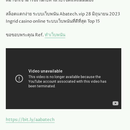
สมาชิกเข้ามาใช้งานกับทางเว็บไซต์แห่งนี้นั่นเอง
สล็อตแตกง่าย ระบบเว็บพนัน Abatech.vip 28 มิถุนายน 2023
Ingrid casino online ระบบเว็บพนันที่ดีที่สุด Top 15
ขอขอบพระคุณ Ref.
ทำเว็บพนัน
https://bit.ly/aabatech