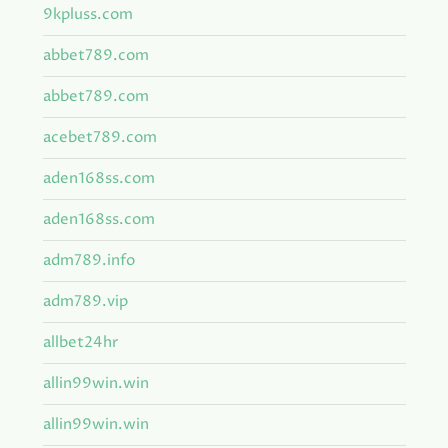
9kpluss.com
abbet789.com
abbet789.com
acebet789.com
aden168ss.com
aden168ss.com
adm789.info
adm789.vip
allbet24hr
allin99win.win
allin99win.win