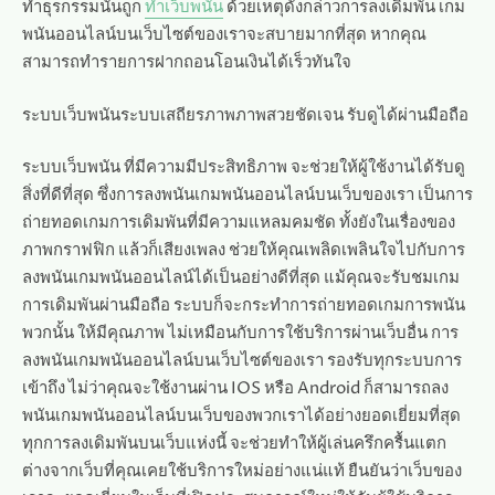
ทำธุรกรรมนั้นถูก
ทำเว็บพนัน
ด้วยเหตุดังกล่าวการลงเดิมพัน เกม
พนันออนไลน์บนเว็บไซต์ของเราจะสบายมากที่สุด หากคุณ
สามารถทำรายการฝากถอนโอนเงินได้เร็วทันใจ
ระบบเว็บพนันระบบเสถียรภาพภาพสวยชัดเจน รับดูได้ผ่านมือถือ
ระบบเว็บพนัน ที่มีความมีประสิทธิภาพ จะช่วยให้ผู้ใช้งานได้รับดู
สิ่งที่ดีที่สุด ซึ่งการลงพนันเกมพนันออนไลน์บนเว็บของเรา เป็นการ
ถ่ายทอดเกมการเดิมพันที่มีความแหลมคมชัด ทั้งยังในเรื่องของ
ภาพกราฟฟิก แล้วก็เสียงเพลง ช่วยให้คุณเพลิดเพลินใจไปกับการ
ลงพนันเกมพนันออนไลน์ได้เป็นอย่างดีที่สุด แม้คุณจะรับชมเกม
การเดิมพันผ่านมือถือ ระบบก็จะกระทำการถ่ายทอดเกมการพนัน
พวกนั้น ให้มีคุณภาพ ไม่เหมือนกับการใช้บริการผ่านเว็บอื่น การ
ลงพนันเกมพนันออนไลน์บนเว็บไซต์ของเรา รองรับทุกระบบการ
เข้าถึง ไม่ว่าคุณจะใช้งานผ่าน IOS หรือ Android ก็สามารถลง
พนันเกมพนันออนไลน์บนเว็บของพวกเราได้อย่างยอดเยี่ยมที่สุด
ทุกการลงเดิมพันบนเว็บแห่งนี้ จะช่วยทำให้ผู้เล่นครึกครื้นแตก
ต่างจากเว็บที่คุณเคยใช้บริการใหม่อย่างแน่แท้ ยืนยันว่าเว็บของ