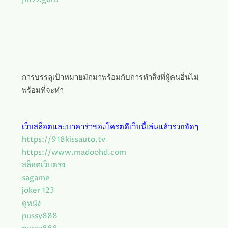
การบรรลุเป้าหมายมักมาพร้อมกับการทำสิ่งที่ผู้คนอื่นไม่
พร้อมที่จะทำ
เว็บสล็อตและบาคาร่าของโครตดีเว็บนี้เล่นแล้วรวยจัดๆ
https://918kissauto.tv
https://www.madoohd.com
สล็อตเว็บตรง
sagame
joker 123
ดูหนัง
pussy888