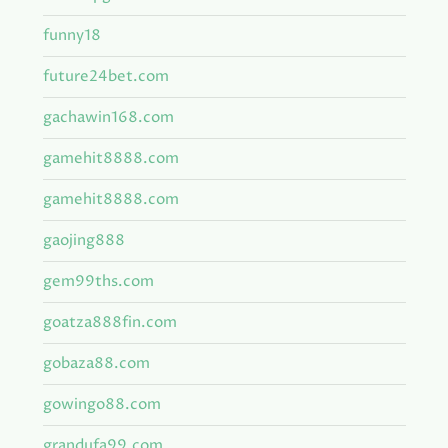
funny18
future24bet.com
gachawin168.com
gamehit8888.com
gamehit8888.com
gaojing888
gem99ths.com
goatza888fin.com
gobaza88.com
gowingo88.com
grandufa99.com