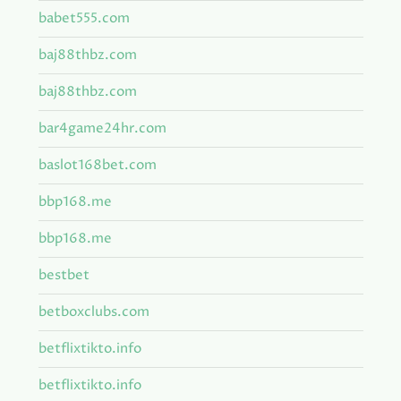
babet555.com
baj88thbz.com
baj88thbz.com
bar4game24hr.com
baslot168bet.com
bbp168.me
bbp168.me
bestbet
betboxclubs.com
betflixtikto.info
betflixtikto.info