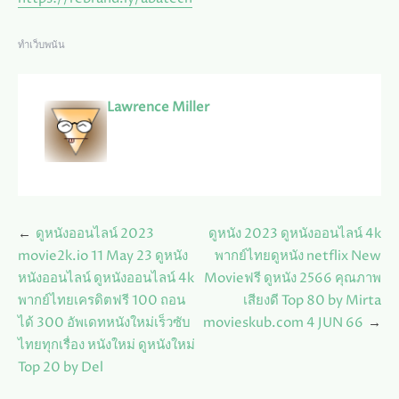
ทำเว็บพนัน
Lawrence Miller
แนะแนว
ดูหนังออนไลน์ 2023
ดูหนัง 2023 ดูหนังออนไลน์ 4k
เรื่อง
movie2k.io 11 May 23 ดูหนัง
พากย์ไทยดูหนัง netflix New
หนังออนไลน์ ดูหนังออนไลน์ 4k
Movieฟรี ดูหนัง 2566 คุณภาพ
พากย์ไทยเครดิตฟรี 100 ถอน
เสียงดี Top 80 by Mirta
ได้ 300 อัพเดทหนังใหม่เร็วซับ
movieskub.com 4 JUN 66
ไทยทุกเรื่อง หนังใหม่ ดูหนังใหม่
Top 20 by Del