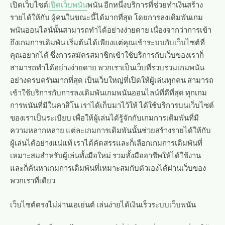
เปิดเว็บไซต์
เปิดเว็บพนัน
พนัน อีกหนึ่งบริการที่ช่วยทำเงินสร้าง
CAS
รายได้ให้กับ ผู้คนในขณะนี้ได้มากที่สุด โดยการลงเดิมพันเกม
ใหญ
เปิด
พนันออนไลน์นั้นสามารถทำได้อย่างง่ายดาย เนื่องจากว่าการเข้า
เว็บ
ถึงเกมการเดิมพัน เริ่มต้นได้เพียงแต่คุณเข้าระบบกับเว็บไซต์ที่
พนั
คุณอยากได้ ซึ่งการสมัครสมาชิกเข้าใช้บริการกับเว็บของเราก็
ใหม่
สามารถทำได้อย่างง่ายดาย พวกเราเป็นเว็บที่รวบรวมเกมพนัน
ล่าส
TO
อย่างครบครันมากที่สุด เป็นเว็บใหญ่ที่เปิดให้ผู้เล่นทุกคน สามารถ
86
เข้าใช้บริการกับการลงเดิมพันเกมพนันออนไลน์ที่ดีที่สุด ทุกเกม
BY
การพนันที่มีในคาสิโน เราได้เก็บมาไว้ให้ ได้ใช้บริการบนเว็บไซต์
ING
ทำ
ของเราเป็นระเบียบ เพื่อให้ผู้เล่นได้รู้จักกับเกมการเดิมพันที่มี
เว็บ
ความหลากหลาย แต่ละเกมการเดิมพันนั้นช่วยสร้างรายได้ให้กับ
พนั
ผู้เล่นได้อย่างแน่แท้ เราได้คัดสรรและก็เลือกเกมการเดิมพันที่
ABA
8
เหมาะสมสำหรับผู้เล่นทั้งมือใหม่ รวมทั้งมืออาชีพให้ได้ใช้งาน
และก็ค้นหาเกมการเดิมพันที่เหมาะสมกับตัวเองได้ผ่านเว็บของ
พวกเราที่เดียว
เว็บไซต์ตรงไม่ผ่านเอเย่นต์ เล่นง่ายได้เงินเร็วระบบเว็บพนัน