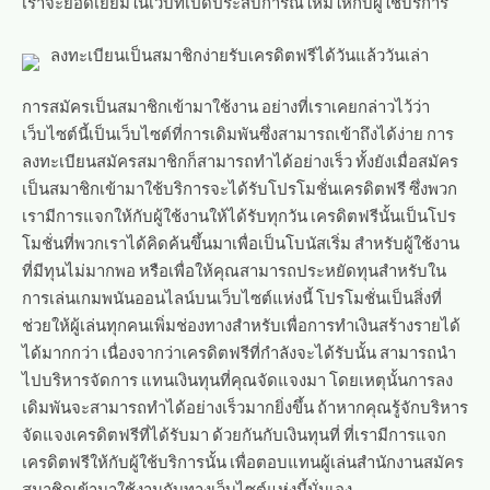
เราจะยอดเยี่ยมในเว็บที่เปิดประสบการณ์ใหม่ให้กับผู้ใช้บริการ
ลงทะเบียนเป็นสมาชิกง่ายรับเครดิตฟรีได้วันแล้ววันเล่า
การสมัครเป็นสมาชิกเข้ามาใช้งาน อย่างที่เราเคยกล่าวไว้ว่า
เว็บไซต์นี้เป็นเว็บไซต์ที่การเดิมพันซึ่งสามารถเข้าถึงได้ง่าย การ
ลงทะเบียนสมัครสมาชิกก็สามารถทำได้อย่างเร็ว ทั้งยังเมื่อสมัคร
เป็นสมาชิกเข้ามาใช้บริการจะได้รับโปรโมชั่นเครดิตฟรี ซึ่งพวก
เรามีการแจกให้กับผู้ใช้งานให้ได้รับทุกวัน เครดิตฟรีนั้นเป็นโปร
โมชั่นที่พวกเราได้คิดค้นขึ้นมาเพื่อเป็นโบนัสเริ่ม สำหรับผู้ใช้งาน
ที่มีทุนไม่มากพอ หรือเพื่อให้คุณสามารถประหยัดทุนสำหรับใน
การเล่นเกมพนันออนไลน์บนเว็บไซต์แห่งนี้ โปรโมชั่นเป็นสิ่งที่
ช่วยให้ผู้เล่นทุกคนเพิ่มช่องทางสำหรับเพื่อการทำเงินสร้างรายได้
ได้มากกว่า เนื่องจากว่าเครดิตฟรีที่กำลังจะได้รับนั้น สามารถนำ
ไปบริหารจัดการ แทนเงินทุนที่คุณจัดแจงมา โดยเหตุนั้นการลง
เดิมพันจะสามารถทำได้อย่างเร็วมากยิ่งขึ้น ถ้าหากคุณรู้จักบริหาร
จัดแจงเครดิตฟรีที่ได้รับมา ด้วยกันกับเงินทุนที่ ที่เรามีการแจก
เครดิตฟรีให้กับผู้ใช้บริการนั้น เพื่อตอบแทนผู้เล่นสำนักงานสมัคร