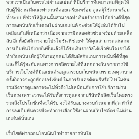
พวกเราเป็นเว็บตรงไม่ผ่านเอเย่นต์ ที่มีบริการที่เหมาะสมที่สุดให้
กับผู้ใช้งาน มีคณะทำงานที่คอยเตรียมพร้อม ดูแลผู้ใช้งาน พร้อม
ทั้งระบบที่ช่วยให้ผู้เล่นนั้นสามารถทำเงินสร้างรายได้อย่างดีที่สุด
การลงพนันกับเว็บตรงไม่ผ่านเอเย่นต์ จะช่วยให้ผู้เล่นได้รับไม่
เหมือนกันที่เหนือกว่า เนื่องจากเรามีตลอดตัวช่วย พร้อมด้วยเคล็ด
ลับ อีกทั้งยังมีการจ่ายโปรโมชัน ที่ช่วยทำให้คุณสามารถเล่นเกม
การเดิมพันได้ง่ายยิ่งขึ้นแล้วก็ได้รับเงินรางวัลได้เร็วทันใจ เราได้
ทำเว็บพนัน เพื่อผู้ใช้งานทุกคน ได้สัมผัสกับเกมการพนันที่ดีที่สุด
และก็ได้รู้จะกับหนทางการผลิตรายได้ที่แตกต่างกัน จากการใช้
บริการเว็บไซต์ที่มีเอเย่นต์รอดูแลระบบเว็บพนัน เพราะเหตุว่าบาง
ครั้งก็อาจจะถูกหักเปอร์เซ็นต์ ในการรับเครดิตฟรีหรือโปรโมชั่น
รวมถึงการดูแลอาจจะไม่ทั่วถึง ไม่เหมือนกับการใช้บริการผ่าน
เว็บตรง เพราะว่าจะได้รับทั้งการดูแลจากบริษัทที่ผลิตเว็บโดยตรง
รวมถึงโปรโมชั่นที่จะได้รับ จะได้รับอย่างครบถ้วนมากที่สุด ทำให้
การลงเดิมพันควรที่จะทำการเลือกใช้งานผ่านเว็บไซต์ตรงไม่ผ่าน
เอเย่นต์นั่นเอง
เว็บไซต์ฝากถอนโอนเงินไวทำรายการทันใจ