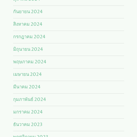
กันยายน 2024
สิงหาคม 2024
กรกฎาคม 2024
มิถุนายน 2024
พฤษภาคม 2024
เมษายน 2024
มีนาคม 2024
กุมภาพันธ์ 2024
มกราคม 2024
ธันวาคม 2023