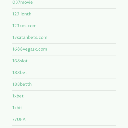
037movie
123lionth
123xos.com
13satanbets.com
1688vegasx.com
168slot
188bet
188betth
1xbet
1xbit
77UFA