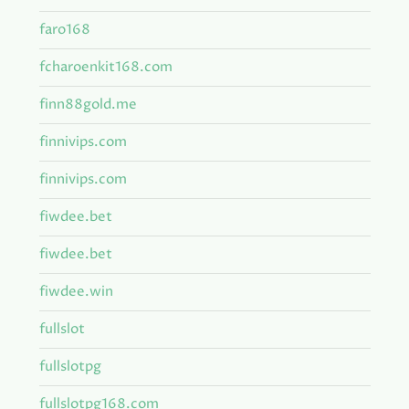
faro168
fcharoenkit168.com
finn88gold.me
finnivips.com
finnivips.com
fiwdee.bet
fiwdee.bet
fiwdee.win
fullslot
fullslotpg
fullslotpg168.com