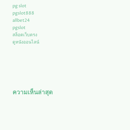
pg slot
pgslot888
allbet24
pgslot
สล็อตเว็บตรง
ดูหนังออนไลน์
ความเห็นล่าสุด