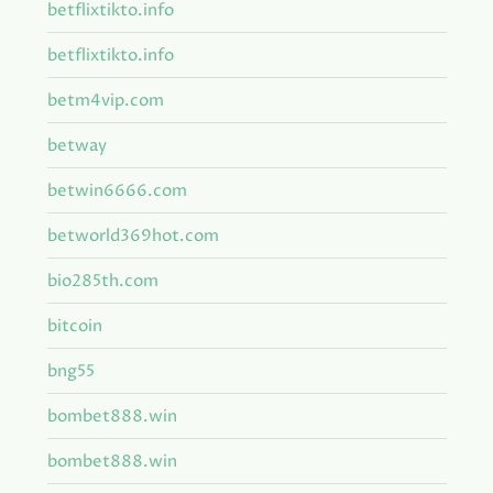
betflixtikto.info
betflixtikto.info
betm4vip.com
betway
betwin6666.com
betworld369hot.com
bio285th.com
bitcoin
bng55
bombet888.win
bombet888.win