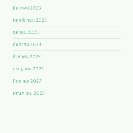
ธันวาคม 2023
พฤศจิกายน 2023
ตุลาคม 2023
กันยายน 2023
สิงหาคม 2023
กรกฎาคม 2023
มิถุนายน 2023
พฤษภาคม 2023