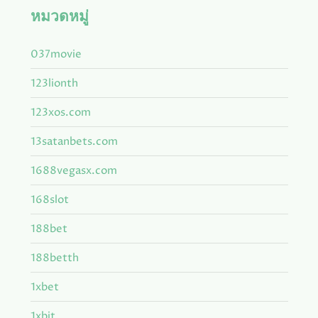
หมวดหมู่
037movie
123lionth
123xos.com
13satanbets.com
1688vegasx.com
168slot
188bet
188betth
1xbet
1xbit