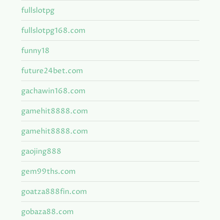
fullslotpg
fullslotpg168.com
funny18
future24bet.com
gachawin168.com
gamehit8888.com
gamehit8888.com
gaojing888
gem99ths.com
goatza888fin.com
gobaza88.com