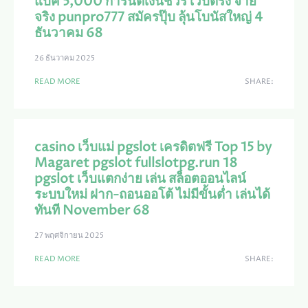
แบ็ค 5,000 การันตีเงินชัวร์ เว็บตรง จ่าย
จริง punpro777 สมัครปุ๊บ ลุ้นโบนัสใหญ่ 4
ธันวาคม 68
26 ธันวาคม 2025
READ MORE
SHARE:
casino เว็บแม่ pgslot เครดิตฟรี Top 15 by
Magaret pgslot fullslotpg.run 18
pgslot เว็บแตกง่าย เล่น สล็อตออนไลน์
ระบบใหม่ ฝาก-ถอนออโต้ ไม่มีขั้นต่ำ เล่นได้
ทันที November 68
27 พฤศจิกายน 2025
READ MORE
SHARE: