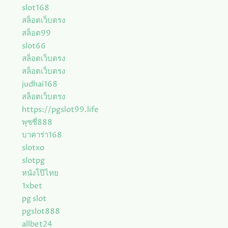
slot168
สล็อตเว็บตรง
สล็อต99
slot66
สล็อตเว็บตรง
สล็อตเว็บตรง
judhai168
สล็อตเว็บตรง
https://pgslot99.life
พุซซี่888
บาคาร่า168
slotxo
slotpg
หนังโป๊ไทย
1xbet
pg slot
pgslot888
allbet24