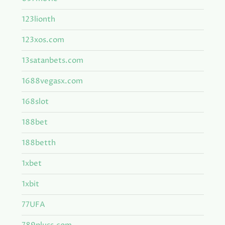
123lionth
123xos.com
13satanbets.com
1688vegasx.com
168slot
188bet
188betth
1xbet
1xbit
77UFA