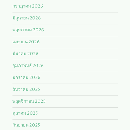
กรกฎาคม 2026
มิถุนายน 2026
พฤษภาคม 2026
เมษายน 2026
มีนาคม 2026
กุมภาพันธ์ 2026
มกราคม 2026
ธันวาคม 2025
พฤศจิกายน 2025
ตุลาคม 2025
กันยายน 2025