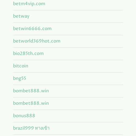
betm4vip.com
betway
betwin6666.com
betworld369hot.com
bio285th.com
bitcoin
bng55
bombet888.win
bombet888.win
bonus888
brazil999 ทางเข้า