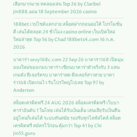
เลือกมากมาย ทดลองเล่น Top 26 by Claribel
jin888.asia 18 September 2026 casino
188bet เวปไซต์แตกง่าย สล็อตฝากถอนออโต้ โปรโมชั่น
ดี เล่นได้ตลอด 24 ชั่วโมง casino online เว็บเปิดใหม่
ใหม่ล่าสุด Top 56 by Chad 188bets4.com 16 ก.ค.
2026
บาคาร่า sexy168c.com 22 Sep 26 บาคาร่า168 เปิดมุม
มองใหม่ของเกมบาคาร่า เซียนบาคาร่าตัวจริงรับ 3 แสน
เกมดัง ฟีเจอร์ครบ บาคาร่าสด ดีลเลอร์สาวสวย บาคา
ร่า168 เปิดเกมไว รับโปรใหญ่ไปเลย Top 97 by
Anderson
สล็อตเครดิตฟรี 24 AUG 2026 สล็อตเครดิตฟรี เว็บบา
คาร่าอันดับ 1 ในไทย เล่นได้รับเงินเต็ม เล่นเสียรับเงินคืน
อยู่ไหนก็เล่นได้ ระบบทันสมัย รองรับทุกไลฟ์สไตล์ สล็อต
เครดิตฟรี สมัครไว้ก่อน คุ้มกว่า Top 41 by Chi
Jin55.guru