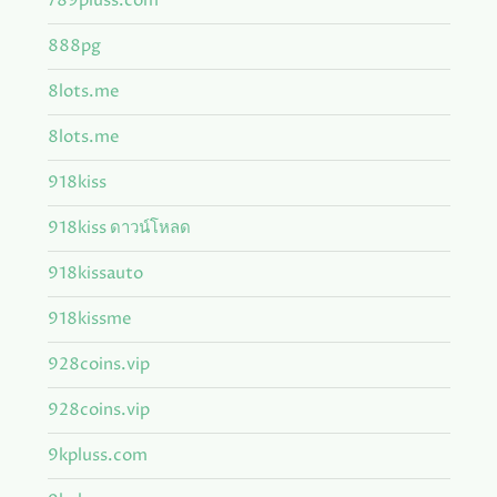
789pluss.com
888pg
8lots.me
8lots.me
918kiss
918kiss ดาวน์โหลด
918kissauto
918kissme
928coins.vip
928coins.vip
9kpluss.com