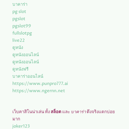
บาคาร่า
pg slot
pgslot
pgslot99
fullslotpg
live22
ดูหนัง
ดูหนังออนไลน์
ดูหนังออนไลน์
ดูหนังฟรี
บาคาร่าออนไลน์
https://www.punpro777.ai
https://www.ngernn.net
เว็บคาสิโนน่าเล่น ทั้ง
สล็อต
และ
บาคาร่า
ตึงจริงแตกบ่อย
มาก
joker123