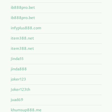
ib888pro.bet
ib888pro.bet
infyplus888.com
item388.net
item388.net
Jinda55
jinda888
joker123
Joker123th
juad69
khumsup888.me