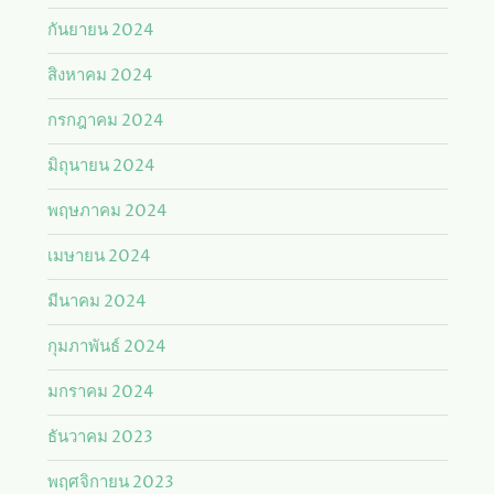
กันยายน 2024
สิงหาคม 2024
กรกฎาคม 2024
มิถุนายน 2024
พฤษภาคม 2024
เมษายน 2024
มีนาคม 2024
กุมภาพันธ์ 2024
มกราคม 2024
ธันวาคม 2023
พฤศจิกายน 2023