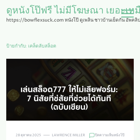
Skip
ดูหนังโป๊ฟรี ไม่มีโฆษณา เยอะเหมื
to
content
https://bowflexsuck.com หนังโป๊ ดูเพลิน ชาวบ้านเย็ดกัน อัพคลิปม
ป้ายกำกับ:
เคล็ดลับสล็อต
บน
28 ตุลาคม 2025
LAWRENCE MILLER
ปิดความเห็น
หนังโป๊