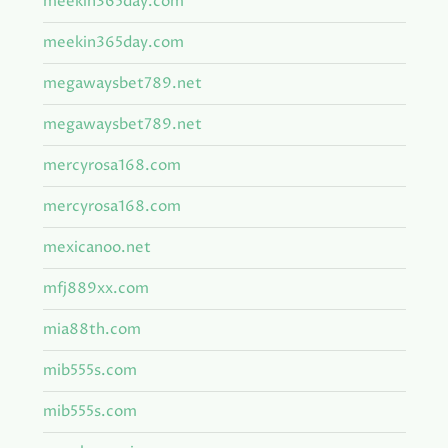
meekin365day.com
meekin365day.com
megawaysbet789.net
megawaysbet789.net
mercyrosa168.com
mercyrosa168.com
mexicanoo.net
mfj889xx.com
mia88th.com
mib555s.com
mib555s.com