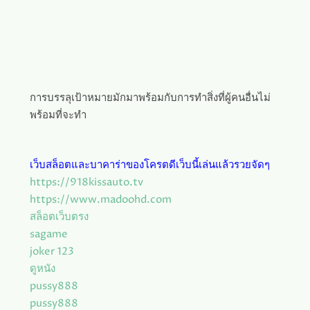
การบรรลุเป้าหมายมักมาพร้อมกับการทำสิ่งที่ผู้คนอื่นไม่
พร้อมที่จะทำ
เว็บสล็อตและบาคาร่าของโครตดีเว็บนี้เล่นแล้วรวยจัดๆ
https://918kissauto.tv
https://www.madoohd.com
สล็อตเว็บตรง
sagame
joker 123
ดูหนัง
pussy888
pussy888