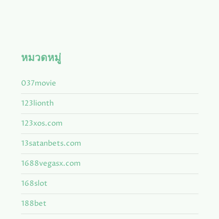
หมวดหมู่
037movie
123lionth
123xos.com
13satanbets.com
1688vegasx.com
168slot
188bet