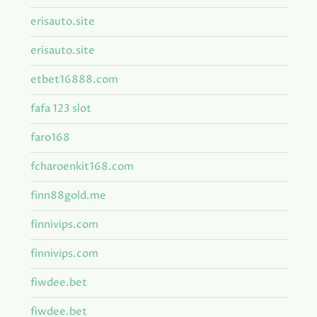
erisauto.site
erisauto.site
etbet16888.com
fafa 123 slot
faro168
fcharoenkit168.com
finn88gold.me
finnivips.com
finnivips.com
fiwdee.bet
fiwdee.bet