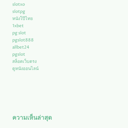
slotxo
slotpg
หนังโป๊ไทย
1xbet
pg slot
pgslot888
allbet24
pgslot
สล็อตเว็บตรง
ดูหนังออนไลน์
ความเห็นล่าสุด