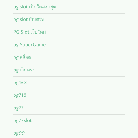
pg slot เปิดใหม่ล่าสุด
pg slot เว็บตรง
PG Slot เว็บใหม่
pg SuperGame
pg สล็อต
pg เว็บตรง
pg168
pg718
pg77
pg77slot
pg99