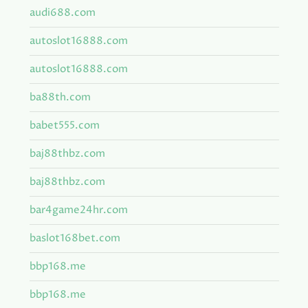
audi688.com
autoslot16888.com
autoslot16888.com
ba88th.com
babet555.com
baj88thbz.com
baj88thbz.com
bar4game24hr.com
baslot168bet.com
bbp168.me
bbp168.me