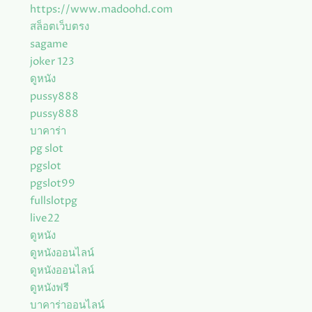
https://www.madoohd.com
สล็อตเว็บตรง
sagame
joker 123
ดูหนัง
pussy888
pussy888
บาคาร่า
pg slot
pgslot
pgslot99
fullslotpg
live22
ดูหนัง
ดูหนังออนไลน์
ดูหนังออนไลน์
ดูหนังฟรี
บาคาร่าออนไลน์