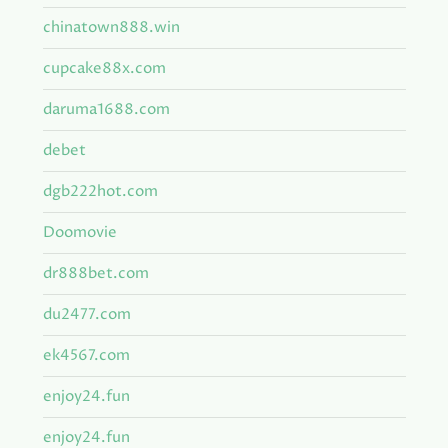
chinatown888.win
cupcake88x.com
daruma1688.com
debet
dgb222hot.com
Doomovie
dr888bet.com
du2477.com
ek4567.com
enjoy24.fun
enjoy24.fun