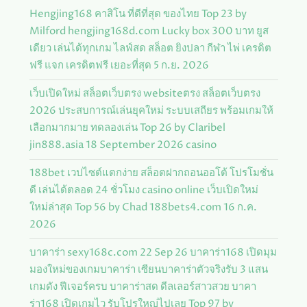
Hengjing168 คาสิโน ที่ดีที่สุด ของไทย Top 23 by
Milford hengjing168d.com Lucky box 300 บาท ยูส
เดียว เล่นได้ทุกเกม ไลฟ์สด สล็อต ยิงปลา กีฬา ไพ่ เครดิต
ฟรี แจก เครดิตฟรี เยอะที่สุด 5 ก.ย. 2026
เว็บเปิดใหม่ สล็อตเว็บตรง websiteตรง สล็อตเว็บตรง
2026 ประสบการณ์เล่นยุคใหม่ ระบบเสถียร พร้อมเกมให้
เลือกมากมาย ทดลองเล่น Top 26 by Claribel
jin888.asia 18 September 2026 casino
188bet เวปไซต์แตกง่าย สล็อตฝากถอนออโต้ โปรโมชั่น
ดี เล่นได้ตลอด 24 ชั่วโมง casino online เว็บเปิดใหม่
ใหม่ล่าสุด Top 56 by Chad 188bets4.com 16 ก.ค.
2026
บาคาร่า sexy168c.com 22 Sep 26 บาคาร่า168 เปิดมุม
มองใหม่ของเกมบาคาร่า เซียนบาคาร่าตัวจริงรับ 3 แสน
เกมดัง ฟีเจอร์ครบ บาคาร่าสด ดีลเลอร์สาวสวย บาคา
ร่า168 เปิดเกมไว รับโปรใหญ่ไปเลย Top 97 by