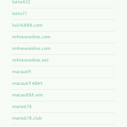
lotto432
lotto77
luis16888.com
m4newonline.com
m4newonline.com
m4newonline.net
macau69
macau69 สมัคร
macau888.win
mario678
mario678.club