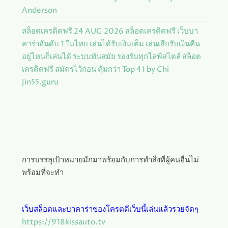
Anderson
สล็อตเครดิตฟรี 24 AUG 2026 สล็อตเครดิตฟรี เว็บบา
คาร่าอันดับ 1 ในไทย เล่นได้รับเงินเต็ม เล่นเสียรับเงินคืน
อยู่ไหนก็เล่นได้ ระบบทันสมัย รองรับทุกไลฟ์สไตล์ สล็อต
เครดิตฟรี สมัครไว้ก่อน คุ้มกว่า Top 41 by Chi
Jin55.guru
การบรรลุเป้าหมายมักมาพร้อมกับการทำสิ่งที่ผู้คนอื่นไม่
พร้อมที่จะทำ
เว็บสล็อตและบาคาร่าของโครตดีเว็บนี้เล่นแล้วรวยจัดๆ
https://918kissauto.tv