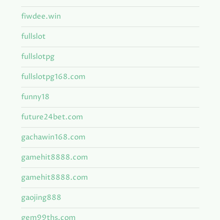
fiwdee.win
fullslot
fullslotpg
fullslotpg168.com
funny18
future24bet.com
gachawin168.com
gamehit8888.com
gamehit8888.com
gaojing888
gem99ths.com