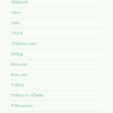
188betth
1xbet
1xbit
77UFA
789pluss.com
888pg
8lots.me
8lots.me
918kiss
918kiss ดาวน์โหลด
918kissauto