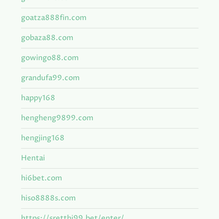
goatza888fin.com
gobaza88.com
gowingo88.com
grandufa99.com
happy168
hengheng9899.com
hengjing168
Hentai
hi6bet.com
hiso8888s.com
https://sretthi99.bet/enter/