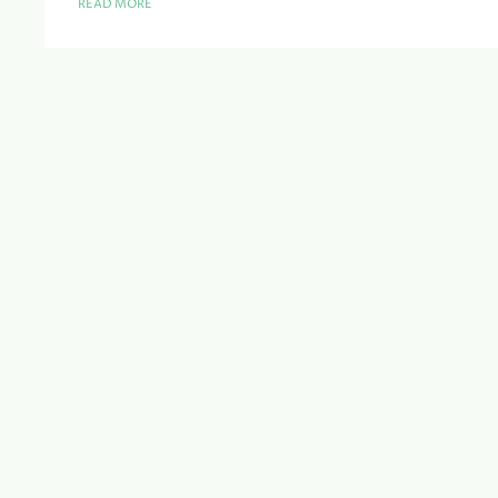
READ MORE