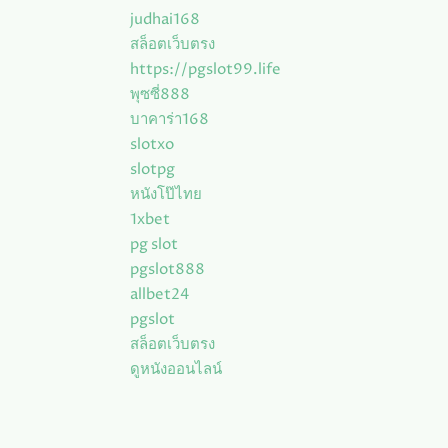
judhai168
สล็อตเว็บตรง
https://pgslot99.life
พุซซี่888
บาคาร่า168
slotxo
slotpg
หนังโป๊ไทย
1xbet
pg slot
pgslot888
allbet24
pgslot
สล็อตเว็บตรง
ดูหนังออนไลน์