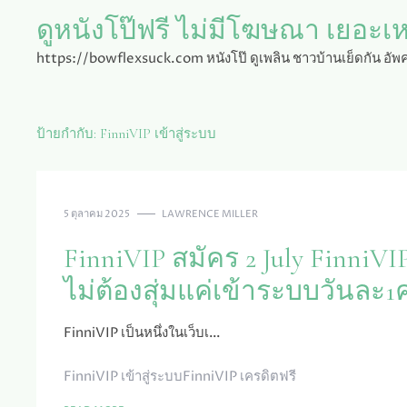
Skip
ดูหนังโป๊ฟรี ไม่มีโฆษณา เยอะเห
to
content
https://bowflexsuck.com หนังโป๊ ดูเพลิน ชาวบ้านเย็ดกัน อัพคล
ป้ายกำกับ:
FinniVIP เข้าสู่ระบบ
5 ตุลาคม 2025
LAWRENCE MILLER
FinniVIP สมัคร 2 July FinniVI
ไม่ต้องสุ่มแค่เข้าระบบวันละ1คร
FinniVIP เป็นหนึ่งในเว็บเ…
FinniVIP เข้าสู่ระบบ
FinniVIP เครดิตฟรี