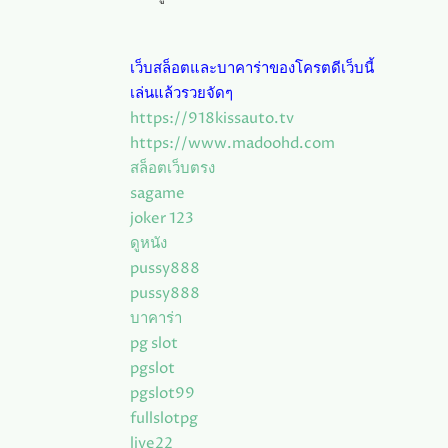
เว็บสล็อตและบาคาร่าของโครตดีเว็บนี้
เล่นแล้วรวยจัดๆ
https://918kissauto.tv
https://www.madoohd.com
สล็อตเว็บตรง
sagame
joker 123
ดูหนัง
pussy888
pussy888
บาคาร่า
pg slot
pgslot
pgslot99
fullslotpg
live22