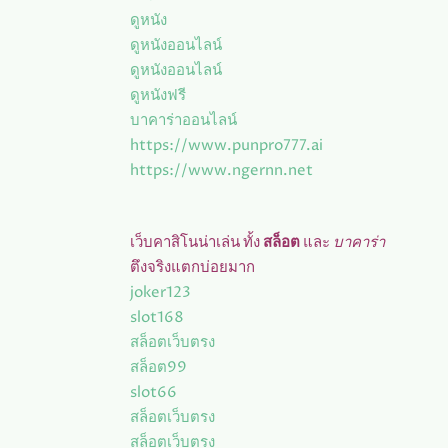
ดูหนัง
ดูหนังออนไลน์
ดูหนังออนไลน์
ดูหนังฟรี
บาคาร่าออนไลน์
https://www.punpro777.ai
https://www.ngernn.net
เว็บคาสิโนน่าเล่น ทั้ง
สล็อต
และ
บาคาร่า
ตึงจริงแตกบ่อยมาก
joker123
slot168
สล็อตเว็บตรง
สล็อต99
slot66
สล็อตเว็บตรง
สล็อตเว็บตรง