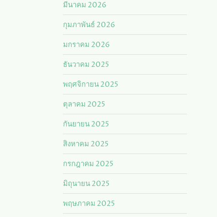
มีนาคม 2026
กุมภาพันธ์ 2026
มกราคม 2026
ธันวาคม 2025
พฤศจิกายน 2025
ตุลาคม 2025
กันยายน 2025
สิงหาคม 2025
กรกฎาคม 2025
มิถุนายน 2025
พฤษภาคม 2025