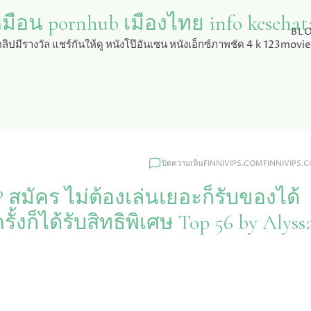
มือน pornhub เมืองไทย info kesehat
BL
ิปมีรางวัล แชร์กันให้ดู หนังโป๊อันเซน หนังเอ็กซ์ภาพชัด 4 k 123movi
บน
ปิดความเห็น
FINNIVIPS.COM
FINNIVIPS.
FINNIVIP
สมัคร
P สมัคร ไม่ต้องเล่นเยอะก็รับของได้
2
ั้งก็ได้รับสิทธิพิเศษ Top 56 by Alyss
JULY
FINNIVIP
สมัคร
ไม่
ต้อง
เล่น
เยอะ
ก็