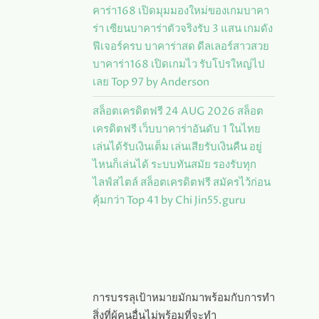
คาร่า168 เปิดมุมมองใหม่ของเกมบาคา
ร่า เซียนบาคาร่าตัวจริงรับ 3 แสน เกมดัง
ฟีเจอร์ครบ บาคาร่าสด ดีลเลอร์สาวสวย
บาคาร่า168 เปิดเกมไว รับโปรใหญ่ไป
เลย Top 97 by Anderson
สล็อตเครดิตฟรี 24 AUG 2026 สล็อต
เครดิตฟรี เว็บบาคาร่าอันดับ 1 ในไทย
เล่นได้รับเงินเต็ม เล่นเสียรับเงินคืน อยู่
ไหนก็เล่นได้ ระบบทันสมัย รองรับทุก
ไลฟ์สไตล์ สล็อตเครดิตฟรี สมัครไว้ก่อน
คุ้มกว่า Top 41 by Chi Jin55.guru
การบรรลุเป้าหมายมักมาพร้อมกับการทำ
สิ่งที่ผู้คนอื่นไม่พร้อมที่จะทำ