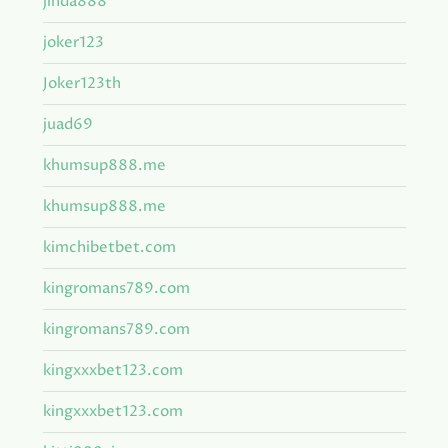
jinda888
joker123
Joker123th
juad69
khumsup888.me
khumsup888.me
kimchibetbet.com
kingromans789.com
kingromans789.com
kingxxxbet123.com
kingxxxbet123.com