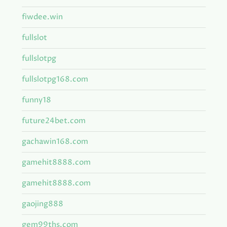
fiwdee.win
fullslot
fullslotpg
fullslotpg168.com
funny18
future24bet.com
gachawin168.com
gamehit8888.com
gamehit8888.com
gaojing888
gem99ths.com