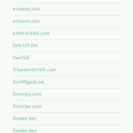
erisauto.site
erisauto.site
etbet16888.com
fafa 123 slot
faro168
fcharoenkit168.com
finn88gold.me
finnivips.com
finnivips.com
fiwdee.bet
fiwdee.bet