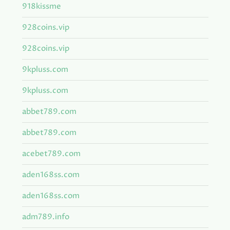
918kissme
928coins.vip
928coins.vip
9kpluss.com
9kpluss.com
abbet789.com
abbet789.com
acebet789.com
aden168ss.com
aden168ss.com
adm789.info