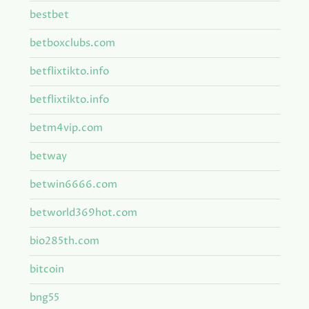
bestbet
betboxclubs.com
betflixtikto.info
betflixtikto.info
betm4vip.com
betway
betwin6666.com
betworld369hot.com
bio285th.com
bitcoin
bng55