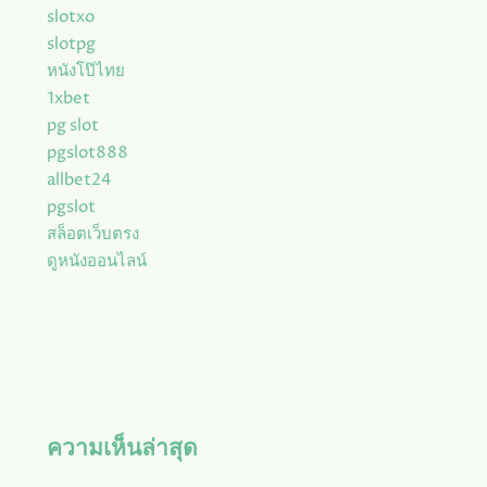
slotxo
slotpg
หนังโป๊ไทย
1xbet
pg slot
pgslot888
allbet24
pgslot
สล็อตเว็บตรง
ดูหนังออนไลน์
ความเห็นล่าสุด