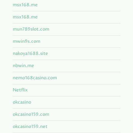
msx168.me
msx168.me
mun789slot.com
mwin9s.com
nakoya1688.site
nbwin.me
nemo168casino.com
Netflix
okcasino
okcasino159.com
okcasino159.net