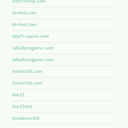
kitti999vip.com
ktv4sd.com
ktv4sd.com
lala55-casino.com
lalikabetsgame.com
lalikabetsgame.com
lionth168.com
lionth168.com
live22
live22slot
lockdown168