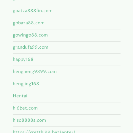
goatza888fin.com
gobaza88.com
gowingo88.com
grandufa99.com
happy168
hengheng9899.com
hengjing168
Hentai
hi6bet.com
hiso8888s.com
https://sretthi99.bet/enter/