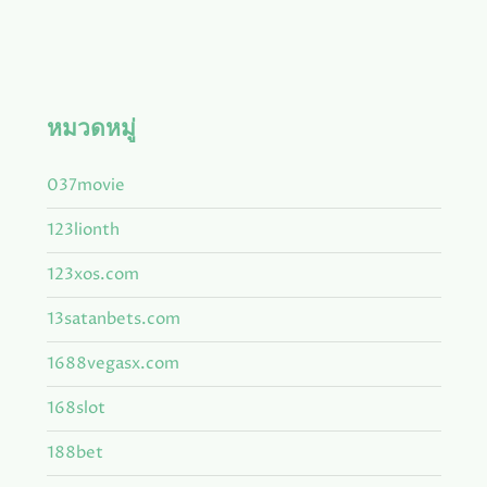
หมวดหมู่
037movie
123lionth
123xos.com
13satanbets.com
1688vegasx.com
168slot
188bet