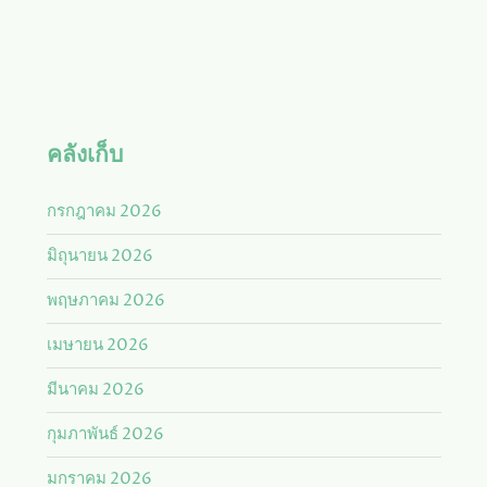
คลังเก็บ
กรกฎาคม 2026
มิถุนายน 2026
พฤษภาคม 2026
เมษายน 2026
มีนาคม 2026
กุมภาพันธ์ 2026
มกราคม 2026