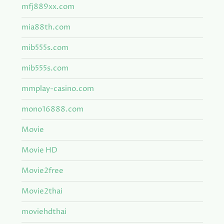
mfj889xx.com
mia88th.com
mib555s.com
mib555s.com
mmplay-casino.com
mono16888.com
Movie
Movie HD
Movie2free
Movie2thai
moviehdthai