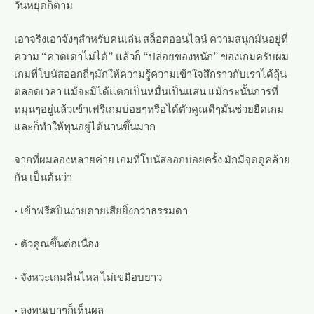
วันหยุดก็ตาม
เอาจริงเอาจังๆสำหรับคนเล่น สล็อตออนไลน์ ความสนุกมันอยู่ที่
ความ “คาดเดาไม่ได้” แล้วก็ “ปล่อยของหนัก” ของเกมครับผม
เกมที่โบนัสออกถี่ๆมักให้ความรู้ความเข้าใจสึกราวกับเราได้ลุ้น
ตลอดเวลา แม้จะมิได้แตกเป็นหมื่นเป็นแสน แม้กระนั้นการที่
หมุนๆอยู่แล้วเข้าเฟรีเกมบ่อยๆหรือได้ตัวคูณดีๆมันช่วยยืดเกม
และก็ทำให้ทุนอยู่ได้นานขึ้นมาก
จากที่ผมลองหลายค่าย เกมที่โบนัสออกบ่อยครั้ง มักมีจุดดูคล้าย
กัน เป็นต้นว่า
• เข้าฟรีสปินง่ายดายเสียยิ่งกว่าธรรมดา
• ตัวคูณขึ้นต่อเนื่อง
• จังหวะเกมลื่นไหล ไม่เขมือบยาว
• ลงทุนเบาๆก็เห็นผล