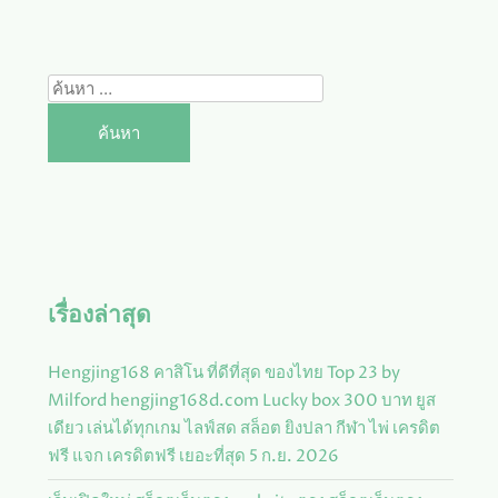
ค้นหา
สำหรับ:
เรื่องล่าสุด
Hengjing168 คาสิโน ที่ดีที่สุด ของไทย Top 23 by
Milford hengjing168d.com Lucky box 300 บาท ยูส
เดียว เล่นได้ทุกเกม ไลฟ์สด สล็อต ยิงปลา กีฬา ไพ่ เครดิต
ฟรี แจก เครดิตฟรี เยอะที่สุด 5 ก.ย. 2026