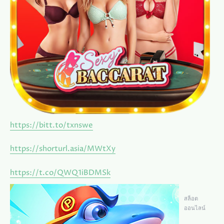
https://bitt.to/txnswe
https://shorturl.asia/MWtXy
https://t.co/QWQ1iBDMSk
สล็อต
ออนไลน์