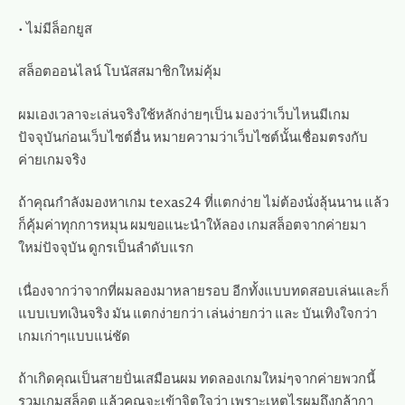
• ไม่มีล็อกยูส
สล็อตออนไลน์ โบนัสสมาชิกใหม่คุ้ม
ผมเองเวลาจะเล่นจริงใช้หลักง่ายๆเป็น มองว่าเว็บไหนมีเกม
ปัจจุบันก่อนเว็บไซต์อื่น หมายความว่าเว็บไซต์นั้นเชื่อมตรงกับ
ค่ายเกมจริง
ถ้าคุณกำลังมองหาเกม texas24 ที่แตกง่าย ไม่ต้องนั่งลุ้นนาน แล้ว
ก็คุ้มค่าทุกการหมุน ผมขอแนะนำให้ลอง เกมสล็อตจากค่ายมา
ใหม่ปัจจุบัน ดูกรเป็นลำดับแรก
เนื่องจากว่าจากที่ผมลองมาหลายรอบ อีกทั้งแบบทดสอบเล่นและก็
แบบเบทเงินจริง มัน แตกง่ายกว่า เล่นง่ายกว่า และ บันเทิงใจกว่า
เกมเก่าๆแบบแน่ชัด
ถ้าเกิดคุณเป็นสายปั่นเสมือนผม ทดลองเกมใหม่ๆจากค่ายพวกนี้
รวมเกมสล็อต แล้วคุณจะเข้าจิตใจว่า เพราะเหตุไรผมถึงกล้ากา