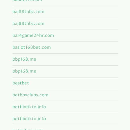
baj88thbz.com
baj88thbz.com
bar4game24hr.com
baslot168bet.com
bbp168.me
bbp168.me
bestbet
betboxclubs.com
betflixtikto.info
betflixtikto.info