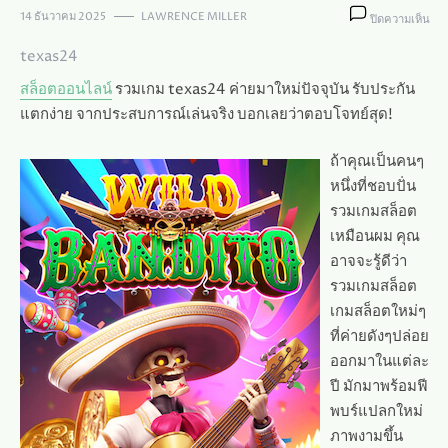
บน
14 ธันวาคม 2025
LAWRENCE MILLER
ปิดความเห็น
TE
19
texas24
มก
สล็อตออนไลน์
รวมเกม texas24 ค่ายมาใหม่ปัจจุบัน รับประกัน
25
สล็
แตกง่าย จากประสบการณ์เล่นจริง บอกเลยว่าตอบโจทย์สุด!
ออน
ให้
ถ้าคุณเป็นคนๆ
บริ
คา
หนึ่งที่ชอบปั่น
สิ
รวมเกมสล็อต
โน
เหมือนผม คุณ
คุณ
อาจจะรู้ดีว่า
แบร
เชื่อ
รวมเกมสล็อต
ถือ
เกมสล็อตใหม่ๆ
ได้
ที่ค่ายดังๆปล่อย
ทุก
ยอ
ออกมาในแต่ละ
ฝา
ปี มักมาพร้อมฟี
รับ
พบร์แปลกใหม่
1,
บา
ภาพงามขึ้น