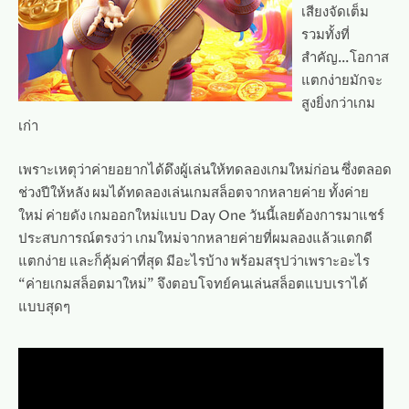
ลื่น
เสียงจัดเต็ม
ไห
รวมทั้งที่
ไม่
สะด
สำคัญ…โอกาส
เกม
แตกง่ายมักจะ
ฮิต
สูงยิ่งกว่าเกม
ตล
กา
เก่า
TE
สมั
เพราะเหตุว่าค่ายอยากได้ดึงผู้เล่นให้ทดลองเกมใหม่ก่อน ซึ่งตลอด
เลย
ช่วงปีให้หลัง ผมได้ทดลองเล่นเกมสล็อตจากหลายค่าย ทั้งค่าย
แจ็
พอ
ใหม่ ค่ายดัง เกมออกใหม่แบบ Day One วันนี้เลยต้องการมาแชร์
ตก
ประสบการณ์ตรงว่า เกมใหม่จากหลายค่ายที่ผมลองแล้วแตกดี
ลัง
แตกง่าย และก็คุ้มค่าที่สุด มีอะไรบ้าง พร้อมสรุปว่าเพราะอะไร
แต
TO
“ค่ายเกมสล็อตมาใหม่” จึงตอบโจทย์คนเล่นสล็อตแบบเราได้
78
แบบสุดๆ
BY
OD
TE