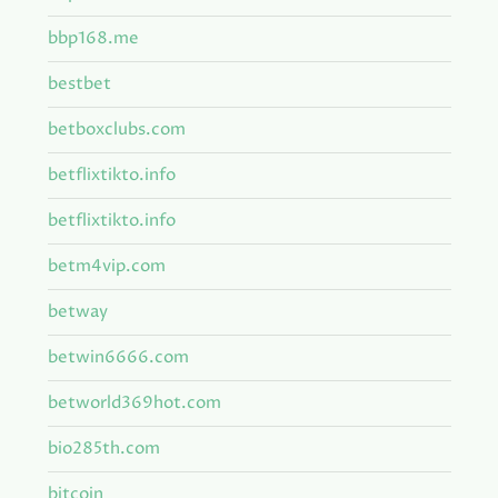
bbp168.me
bestbet
betboxclubs.com
betflixtikto.info
betflixtikto.info
betm4vip.com
betway
betwin6666.com
betworld369hot.com
bio285th.com
bitcoin