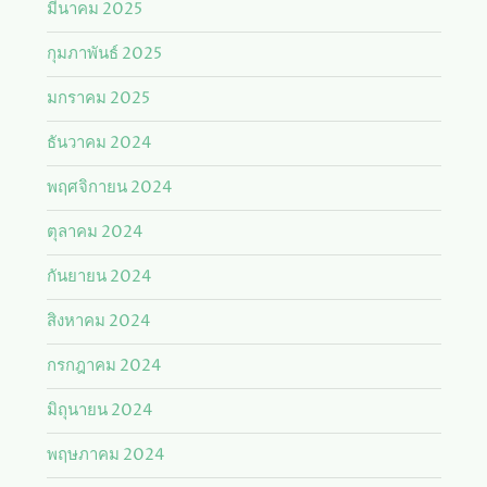
มีนาคม 2025
กุมภาพันธ์ 2025
มกราคม 2025
ธันวาคม 2024
พฤศจิกายน 2024
ตุลาคม 2024
กันยายน 2024
สิงหาคม 2024
กรกฎาคม 2024
มิถุนายน 2024
พฤษภาคม 2024