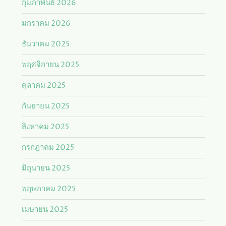
กุมภาพันธ์ 2026
มกราคม 2026
ธันวาคม 2025
พฤศจิกายน 2025
ตุลาคม 2025
กันยายน 2025
สิงหาคม 2025
กรกฎาคม 2025
มิถุนายน 2025
พฤษภาคม 2025
เมษายน 2025