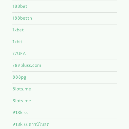
188bet
188betth
1xbet
1xbit
77UFA
789pluss.com
888pg
8lots.me
8lots.me
918kiss
918kiss ดาวน์โหลด