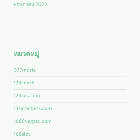
พฤษภาคม 2023
หมวดหมู่
037movie
123lionth
123xos.com
13satanbets.com
1688vegasx.com
168slot