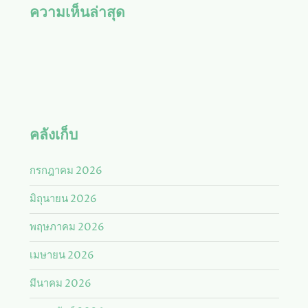
ความเห็นล่าสุด
คลังเก็บ
กรกฎาคม 2026
มิถุนายน 2026
พฤษภาคม 2026
เมษายน 2026
มีนาคม 2026