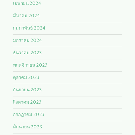
เมษายน 2024
มีนาคม 2024
กุมภาพันธ์ 2024
มกราคม 2024
ธันวาคม 2023
พฤศจิกายน 2023
ตุลาคม 2023
กันยายน 2023
สิงหาคม 2023
กรกฎาคม 2023
มิถุนายน 2023