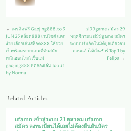
แนะแนว
เครดิตฟรี Gaojing888.to 9
sl99game สมัคร 29
เรื่อง
JUN 25 สล็อต888 เวปไซต์ แตก
พฤศจิกายน sl99game สมัคร
ง่าย เลือกเล่นสล็อต888 ให้รวย
ระบบปรับอัตโนมัติยูสเดียวจบ
เร็วพร้อมระบบเกมที่ทันสมัย
ถอนแล้วได้เงินชัวร์ Top 1 by
พนันออนไลน์ เว็บแม่
Felipa
gaojing888 ทดลองเล่น Top 31
by Norma
Related Articles
ufamn เข้าสู่ระบบ 21 ตุลาคม ufamn
สมัคร ลงทะเบียนได้เลยไม่ต้องยืนยันบัตร