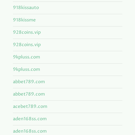
918kissauto
918kissme
928coins.vip
928coins.vip
9kpluss.com
9kpluss.com
abbet789.com
abbet789.com
acebet789.com
aden168ss.com
aden168ss.com