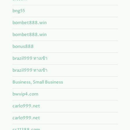
bng55
bombet888.win
bombet888.win
bonus888
brazil999 ทางเข้า
brazil999 ทางเข้า
Business, Small Business
bwvip4.com
carlo999.net
carlo999.net
cc11388.com