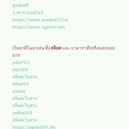
ดูหนังฟรี
บาคาร่าออนไลน์
https://www.punpro777.ai
https://www.ngernn.net
เว็บคาสิโนน่าเล่น ทั้ง
สล็อต
และ
บาคาร่า
ตึงจริงแตกบ่อย
มาก
joker123
slot168
สล็อตเว็บตรง
สล็อต99
slot66
สล็อตเว็บตรง
สล็อตเว็บตรง
judhai168
สล็อตเว็บตรง
https://pgslot99.life