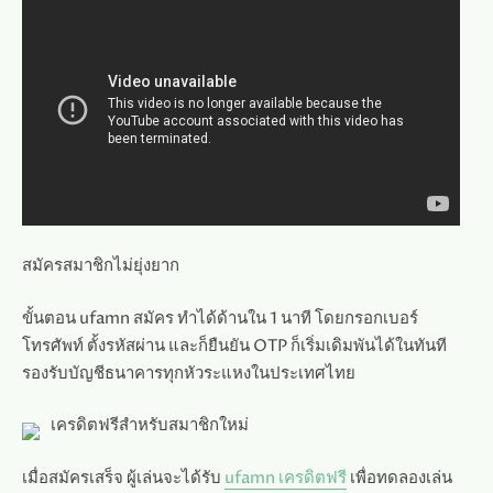
ทุก
วัย
TO
55
BY
EVI
สมัครสมาชิกไม่ยุ่งยาก
ขั้นตอน ufamn สมัคร ทำได้ด้านใน 1 นาที โดยกรอกเบอร์
โทรศัพท์ ตั้งรหัสผ่าน และก็ยืนยัน OTP ก็เริ่มเดิมพันได้ในทันที
รองรับบัญชีธนาคารทุกหัวระแหงในประเทศไทย
เครดิตฟรีสำหรับสมาชิกใหม่
เมื่อสมัครเสร็จ ผู้เล่นจะได้รับ
ufamn เครดิตฟรี
เพื่อทดลองเล่น