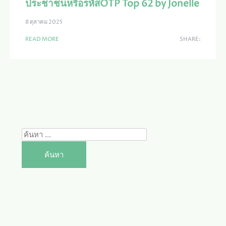
ประชาชนหรือรหัสOTP Top 62 by Jonelle
8 ตุลาคม 2025
READ MORE
SHARE:
ค้นหา
สำหรับ: