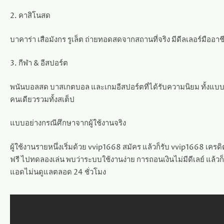
2. คาสิโนสด
บาคาร่า เสือมังกร รูเล็ต ถ่ายทอดสดจากสถานที่จริง มีดีลเลอร์มืออาช
3. กีฬา & อีสปอร์ต
พนันบอลสด บาสเกตบอล และเกมอีสปอร์ตที่ได้รับความนิยม ทั้งแบ
คนเดียวรวมทั้งสเต็ป
แบบอย่างกรณีศึกษาจากผู้ใช้งานจริง
ผู้ใช้งานรายหนึ่งเริ่มด้วย vvip1668 สมัคร แล้วก็รับ vvip1668 เครดิ
ฟรี ไปทดลองเล่น พบว่าระบบใช้งานง่าย การถอนเงินไม่มีดีเลย์ แล้วก็
แอดไม่นดูแลตลอด 24 ชั่วโมง