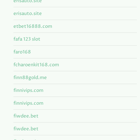
erisauto.site
erisauto.site
etbet16888.com
fafa 123 slot
faro168
fcharoenkit168.com
finn88gold.me
finnivips.com
finnivips.com
fiwdee.bet
fiwdee.bet