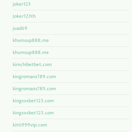
joker123
Joker123th
juad69
khumsup888.me
khumsup888.me
kimchibetbet.com
kingromans789.com
kingromans789.com
kingxxxbet123.com
kingxxxbet123.com
kitti999vip.com