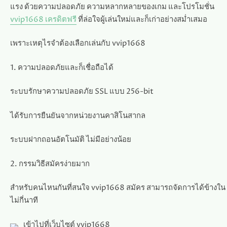
แรง ด้วยความปลอดภัย ความหลากหลายของเกม และโปรโมชั่น
vvip1668 เครดิตฟรี
ที่ล่อใจผู้เล่นใหม่และก็เก่าอย่างสม่ำเสมอ
เพราะเหตุไรจำต้องเลือกเล่นกับ vvip1668
1. ความปลอดภัยและก็เชื่อถือได้
ระบบรักษาความปลอดภัย SSL แบบ 256-bit
ได้รับการยืนยันจากหน่วยงานคาสิโนสากล
ระบบฝากถอนอัตโนมัติ ไม่มีอย่างน้อย
2. กรรมวิธีสมัครง่ายมาก
สำหรับคนไหนกันที่สนใจ vvip1668 สมัคร สามารถจัดการได้ข้างใน
ไม่กี่นาที
เข้าไปที่เว็บไซต์ vvip1668