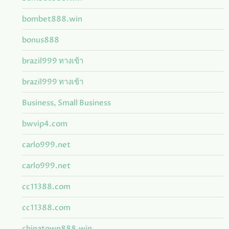
bombet888.win
bonus888
brazil999 ทางเข้า
brazil999 ทางเข้า
Business, Small Business
bwvip4.com
carlo999.net
carlo999.net
cc11388.com
cc11388.com
chinatown888.win