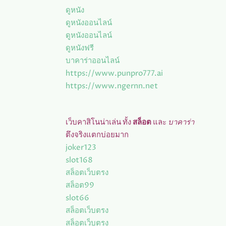
ดูหนัง
ดูหนังออนไลน์
ดูหนังออนไลน์
ดูหนังฟรี
บาคาร่าออนไลน์
https://www.punpro777.ai
https://www.ngernn.net
เว็บคาสิโนน่าเล่น ทั้ง
สล็อต
และ
บาคาร่า
ตึงจริงแตกบ่อยมาก
joker123
slot168
สล็อตเว็บตรง
สล็อต99
slot66
สล็อตเว็บตรง
สล็อตเว็บตรง