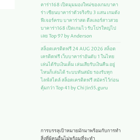
XO
คาร่า168 เปิดมุมมองใหม่ของเกมบาคา
ร่า เซียนบาคาร่าตัวจริงรับ 3 แสน เกมดัง
ฟีเจอร์ครบ บาคาร่าสด ดีลเลอร์สาวสวย
บาคาร่า168 เปิดเกมไว รับโปรใหญ่ไป
เลย Top 97 by Anderson
สล็อตเครดิตฟรี 24 AUG 2026 สล็อต
ON
ER.NET
เครดิตฟรี เว็บบาคาร่าอันดับ 1 ในไทย
เล่นได้รับเงินเต็ม เล่นเสียรับเงินคืน อยู่
ไหนก็เล่นได้ ระบบทันสมัย รองรับทุก
ไลฟ์สไตล์ สล็อตเครดิตฟรี สมัครไว้ก่อน
คุ้มกว่า Top 41 by Chi Jin55.guru
การบรรลุเป้าหมายมักมาพร้อมกับการทำ
สิ่งที่ผู้คนอื่นไม่พร้อมที่จะทำ