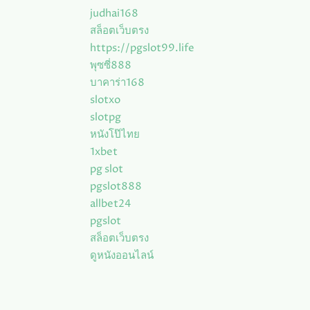
judhai168
สล็อตเว็บตรง
https://pgslot99.life
พุซซี่888
บาคาร่า168
slotxo
slotpg
หนังโป๊ไทย
1xbet
pg slot
pgslot888
allbet24
pgslot
สล็อตเว็บตรง
ดูหนังออนไลน์