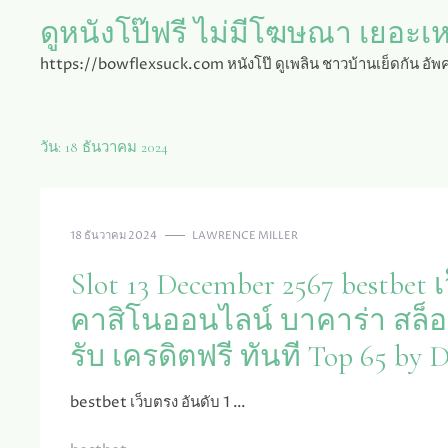
Skip
ดูหนังโป๊ฟรี ไม่มีโฆษณา เยอะเห
to
content
https://bowflexsuck.com หนังโป๊ ดูเพลิน ชาวบ้านเย็ดกัน อัพคล
วัน:
18 ธันวาคม 2024
18 ธันวาคม 2024
LAWRENCE MILLER
Slot 13 December 2567 bestbe
คาสิโนออนไลน์ บาคาร่า สล็อต
รับ เครดิตฟรี ทันที Top 65 by 
bestbet เว็บตรง อันดับ 1 …