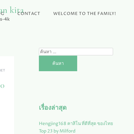
an kita
OG
CONTACT
WELCOME TO THE FAMILY!
es-4k
ค้นหา
สำหรับ:
BET
00
MBER
BET
เรื่องล่าสุด
Hengjing168 คาสิโน ที่ดีที่สุด ของไทย
ก
Top 23 by Milford