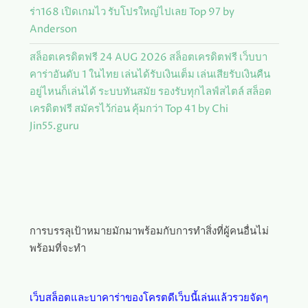
ร่า168 เปิดเกมไว รับโปรใหญ่ไปเลย Top 97 by
Anderson
สล็อตเครดิตฟรี 24 AUG 2026 สล็อตเครดิตฟรี เว็บบา
คาร่าอันดับ 1 ในไทย เล่นได้รับเงินเต็ม เล่นเสียรับเงินคืน
อยู่ไหนก็เล่นได้ ระบบทันสมัย รองรับทุกไลฟ์สไตล์ สล็อต
เครดิตฟรี สมัครไว้ก่อน คุ้มกว่า Top 41 by Chi
Jin55.guru
การบรรลุเป้าหมายมักมาพร้อมกับการทำสิ่งที่ผู้คนอื่นไม่
พร้อมที่จะทำ
เว็บสล็อตและบาคาร่าของโครตดีเว็บนี้เล่นแล้วรวยจัดๆ