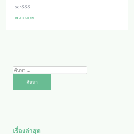
ง่าย
scr888
ได้
เงิน
READ MORE
เร็ว
ชวน
เพื่อน
รับ
เลย
100
ฝาก-
ถอน
ออ
ค้นหา
โต้
สำหรับ:
รองรับ
ระบบ
IOS
และ
ANDRIOD
ALLBET24HR
เชื่อ
ถือ
ได้
ไม่มี
เรื่องล่าสุด