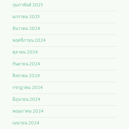
กุมภาพันธ์ 2025
มกราคม 2025
ธันวาคม 2024
พฤศจิกายน 2024
ตุลาคม 2024
กันยายน 2024
สิงหาคม 2024
กรกฎาคม 2024
มิถุนายน 2024
พฤษภาคม 2024
เมษายน 2024