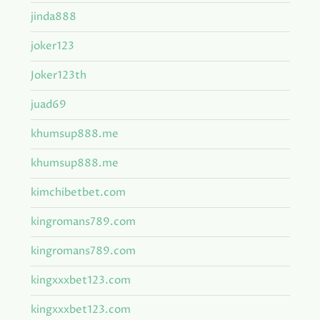
jinda888
joker123
Joker123th
juad69
khumsup888.me
khumsup888.me
kimchibetbet.com
kingromans789.com
kingromans789.com
kingxxxbet123.com
kingxxxbet123.com