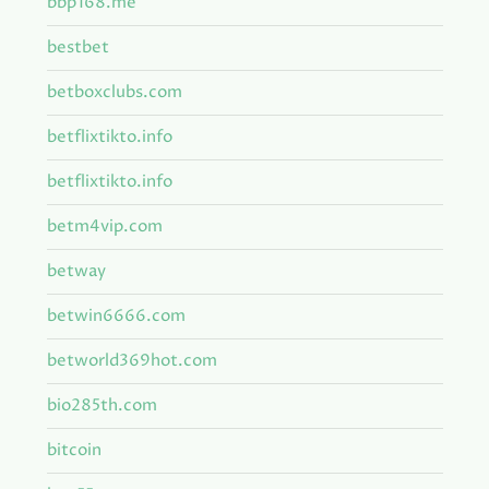
bbp168.me
bestbet
betboxclubs.com
betflixtikto.info
betflixtikto.info
betm4vip.com
betway
betwin6666.com
betworld369hot.com
bio285th.com
bitcoin