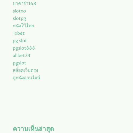
บาคาร่า168
slotxo
slotpg
หนังโป๊ไทย
1xbet
pg slot
pgslot888
allbet24
pgslot
สล็อตเว็บตรง
ดูหนังออนไลน์
ความเห็นล่าสุด