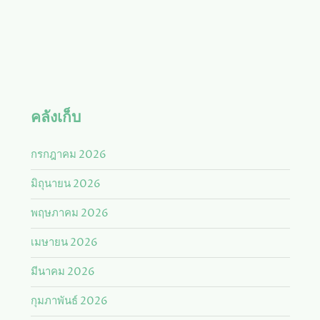
คลังเก็บ
กรกฎาคม 2026
มิถุนายน 2026
พฤษภาคม 2026
เมษายน 2026
มีนาคม 2026
กุมภาพันธ์ 2026