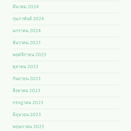
มีนาคม 2024
กุมภาพันธ์ 2024
มกราคม 2024
ธันวาคม 2023
พฤศจิกายน 2023
ตุลาคม 2023
กันยายน 2023
สิงหาคม 2023
กรกฎาคม 2023
มิถุนายน 2023
พฤษภาคม 2023