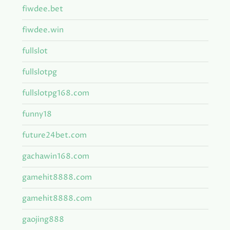
fiwdee.bet
fiwdee.win
fullslot
fullslotpg
fullslotpg168.com
funny18
future24bet.com
gachawin168.com
gamehit8888.com
gamehit8888.com
gaojing888