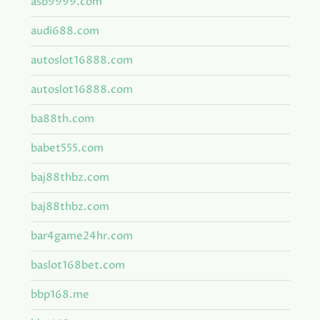
asb9999.com
audi688.com
autoslot16888.com
autoslot16888.com
ba88th.com
babet555.com
baj88thbz.com
baj88thbz.com
bar4game24hr.com
baslot168bet.com
bbp168.me