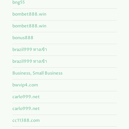
bng55
bombet888.win
bombet888.win
bonus888
brazil999 ทางเข้า
brazil999 ทางเข้า
Business, Small Business
bwvip4.com
carlo999.net
carlo999.net
cc11388.com