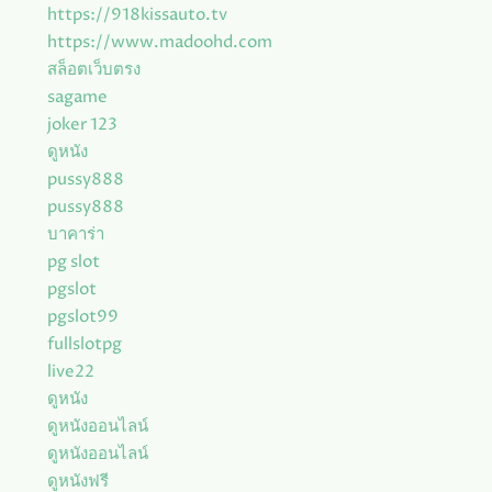
https://918kissauto.tv
https://www.madoohd.com
สล็อตเว็บตรง
sagame
joker 123
ดูหนัง
pussy888
pussy888
บาคาร่า
pg slot
pgslot
pgslot99
fullslotpg
live22
ดูหนัง
ดูหนังออนไลน์
ดูหนังออนไลน์
ดูหนังฟรี