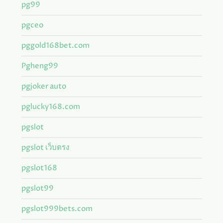
pg99
pgceo
pggold168bet.com
Pgheng99
pgjoker auto
pglucky168.com
pgslot
pgslot เว็บตรง
pgslot168
pgslot99
pgslot999bets.com