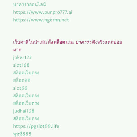
บาคาร่าออนไลน์
https://www.punpro777.ai
https://www.ngernn.net
เว็บคาสิโนน่าเล่น ทั้ง
สล็อต
และ
บาคาร่า
ตึงจริงแตกบ่อย
มาก
joker123
slot168
สล็อตเว็บตรง
สล็อต99
slot66
สล็อตเว็บตรง
สล็อตเว็บตรง
judhai168
สล็อตเว็บตรง
https://pgslot99.life
พุซซี่888