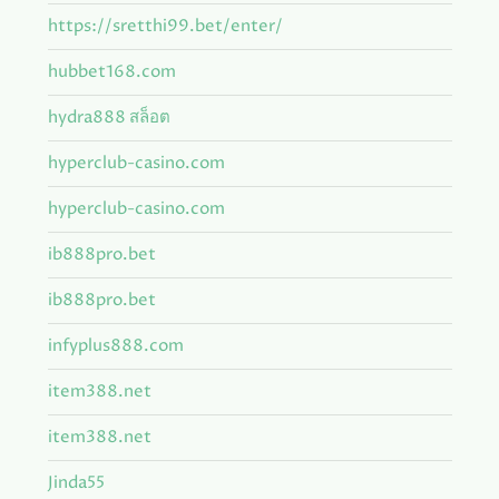
https://sretthi99.bet/enter/
hubbet168.com
hydra888 สล็อต
hyperclub-casino.com
hyperclub-casino.com
ib888pro.bet
ib888pro.bet
infyplus888.com
item388.net
item388.net
Jinda55