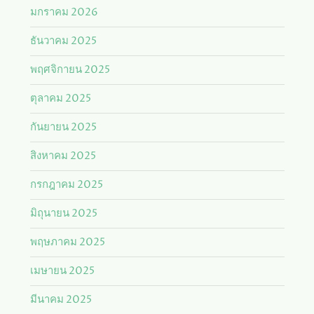
มกราคม 2026
ธันวาคม 2025
พฤศจิกายน 2025
ตุลาคม 2025
กันยายน 2025
สิงหาคม 2025
กรกฎาคม 2025
มิถุนายน 2025
พฤษภาคม 2025
เมษายน 2025
มีนาคม 2025