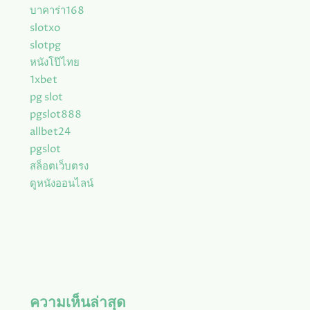
บาคาร่า168
slotxo
slotpg
หนังโป๊ไทย
1xbet
pg slot
pgslot888
allbet24
pgslot
สล็อตเว็บตรง
ดูหนังออนไลน์
ความเห็นล่าสุด