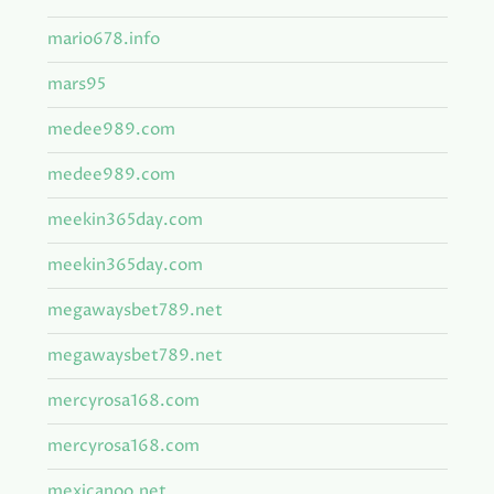
mario678.info
mars95
medee989.com
medee989.com
meekin365day.com
meekin365day.com
megawaysbet789.net
megawaysbet789.net
mercyrosa168.com
mercyrosa168.com
mexicanoo.net