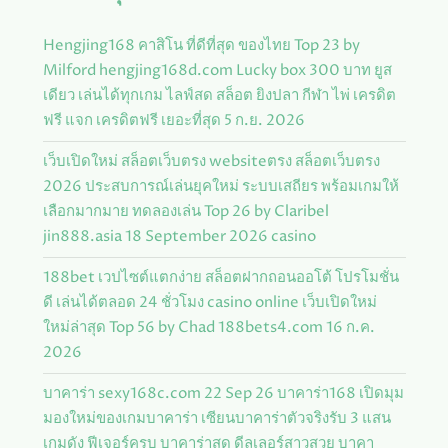
Hengjing168 คาสิโน ที่ดีที่สุด ของไทย Top 23 by
Milford hengjing168d.com Lucky box 300 บาท ยูส
เดียว เล่นได้ทุกเกม ไลฟ์สด สล็อต ยิงปลา กีฬา ไพ่ เครดิต
ฟรี แจก เครดิตฟรี เยอะที่สุด 5 ก.ย. 2026
เว็บเปิดใหม่ สล็อตเว็บตรง websiteตรง สล็อตเว็บตรง
2026 ประสบการณ์เล่นยุคใหม่ ระบบเสถียร พร้อมเกมให้
เลือกมากมาย ทดลองเล่น Top 26 by Claribel
jin888.asia 18 September 2026 casino
188bet เวปไซต์แตกง่าย สล็อตฝากถอนออโต้ โปรโมชั่น
ดี เล่นได้ตลอด 24 ชั่วโมง casino online เว็บเปิดใหม่
ใหม่ล่าสุด Top 56 by Chad 188bets4.com 16 ก.ค.
2026
บาคาร่า sexy168c.com 22 Sep 26 บาคาร่า168 เปิดมุม
มองใหม่ของเกมบาคาร่า เซียนบาคาร่าตัวจริงรับ 3 แสน
เกมดัง ฟีเจอร์ครบ บาคาร่าสด ดีลเลอร์สาวสวย บาคา