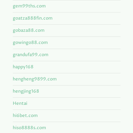
gem99ths.com
goatza888fin.com
gobaza88.com
gowingo88.com
grandufa99.com
happy168
hengheng9899.com
hengjing168
Hentai
hi6bet.com
hiso8888s.com