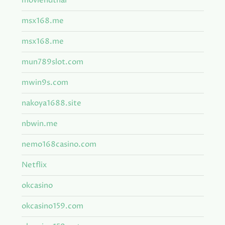
moviehdthai
msx168.me
msx168.me
mun789slot.com
mwin9s.com
nakoya1688.site
nbwin.me
nemo168casino.com
Netflix
okcasino
okcasino159.com