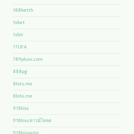
188betth
1xbet
1xbit
77UFA
789pluss.com
888pg
8lots.me
8lots.me
918kiss
918kiss ดาวน์โหลด
918kissauto