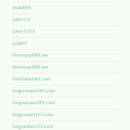
jinda888
joker123
Joker123th
juad69
khumsup888.me
khumsup888.me
kimchibetbet.com
kingromans789.com
kingromans789.com
kingxxxbet123.com
kingxxxbet123.com