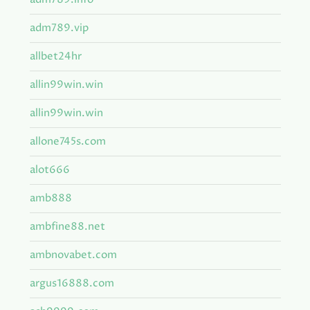
adm789.vip
allbet24hr
allin99win.win
allin99win.win
allone745s.com
alot666
amb888
ambfine88.net
ambnovabet.com
argus16888.com