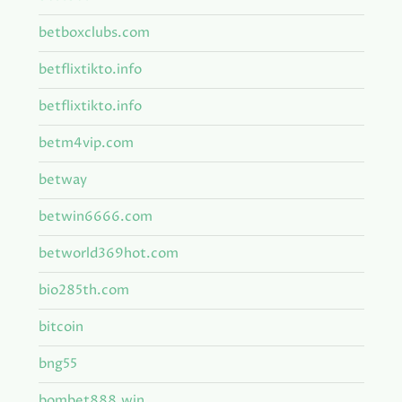
betboxclubs.com
betflixtikto.info
betflixtikto.info
betm4vip.com
betway
betwin6666.com
betworld369hot.com
bio285th.com
bitcoin
bng55
bombet888.win