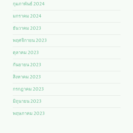
กุมภาพันธ์ 2024
มกราคม 2024
ธันวาคม 2023
พฤศจิกายน 2023
ตุลาคม 2023
กันยายน 2023
สิงหาคม 2023
กรกฎาคม 2023
มิถุนายน 2023
พฤษภาคม 2023