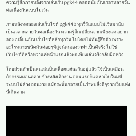
ความรู้สึกภายหลังจากเล่นเว็บ pgk44 ตลอดนับเป็นเวลาหลายวัน
ต่อเนื่องกันแบบไม่เว้น
ภายหลังทดลองเล่นเว็บไซต์ pgk44b ทุกวี่วันแบบไม่เว้นมานับ
เป็นเวลาหลายวันต่อเนื่องกัน ความรู้สึกเปลี่ยนจากเพียงแค่ อยาก
ลอง เปลี่ยนเป็น เว็บไซต์หลักทุกวัน ไปโดยไม่ทันรู้สึกตัว เพราะ
อะไรหลายชนิดมันค่อยๆพิสูจน์ตนเองว่าทำเป็นดีจริง ไม่ใช่
เว็บไซต์ที่หวือหวาแค่หน้าแรกแล้วพอเพียงเล่นจริงกลับผิดหวัง
โดยส่วนตัวเป็นคนเล่นปั่นสล็อตแต่ละวันอยู่แล้ว ใช้เป็นเหมือน
กิจกรรมผ่อนคลายข้างหลังเลิกงาน ตอนแรกก็แค่หาเว็บใหม่ที่
ระบบไม่ค้าง ถอนง่าย แม้กระนั้นกลายเป็นว่าพบสิ่งดีๆจากเว็บแห่ง
นี้เกินคาด