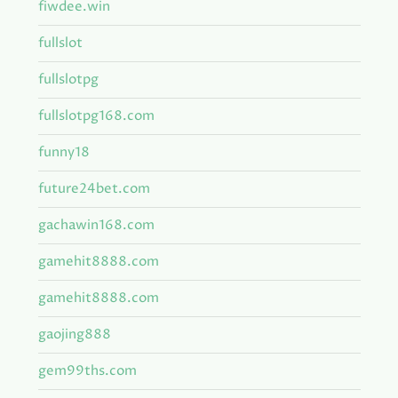
fiwdee.win
fullslot
fullslotpg
fullslotpg168.com
funny18
future24bet.com
gachawin168.com
gamehit8888.com
gamehit8888.com
gaojing888
gem99ths.com