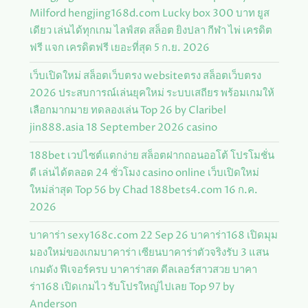
Milford hengjing168d.com Lucky box 300 บาท ยูส
เดียว เล่นได้ทุกเกม ไลฟ์สด สล็อต ยิงปลา กีฬา ไพ่ เครดิต
ฟรี แจก เครดิตฟรี เยอะที่สุด 5 ก.ย. 2026
เว็บเปิดใหม่ สล็อตเว็บตรง websiteตรง สล็อตเว็บตรง
2026 ประสบการณ์เล่นยุคใหม่ ระบบเสถียร พร้อมเกมให้
เลือกมากมาย ทดลองเล่น Top 26 by Claribel
jin888.asia 18 September 2026 casino
188bet เวปไซต์แตกง่าย สล็อตฝากถอนออโต้ โปรโมชั่น
ดี เล่นได้ตลอด 24 ชั่วโมง casino online เว็บเปิดใหม่
ใหม่ล่าสุด Top 56 by Chad 188bets4.com 16 ก.ค.
2026
บาคาร่า sexy168c.com 22 Sep 26 บาคาร่า168 เปิดมุม
มองใหม่ของเกมบาคาร่า เซียนบาคาร่าตัวจริงรับ 3 แสน
เกมดัง ฟีเจอร์ครบ บาคาร่าสด ดีลเลอร์สาวสวย บาคา
ร่า168 เปิดเกมไว รับโปรใหญ่ไปเลย Top 97 by
Anderson