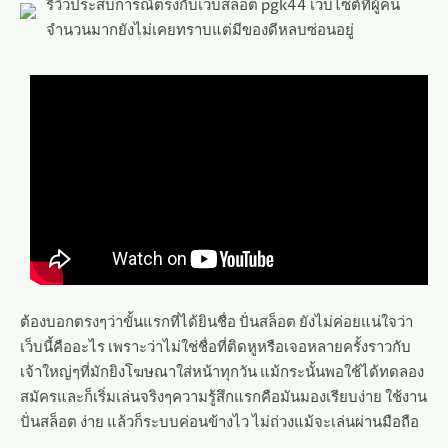
รีวิวประสบการณ์ตรงกับเว็บสล็อต pgk44 เว็บไซต์ที่ผู้คน
ใหญ
แจก
จำนวนมากยังไม่เคยทราบแต่มีของดีหลบซ่อนอยู่
เคร
ฟรี
ทุก
วัน
โบน
เพีย
16
ธัน
25
เว็บ
แตก
ง่าย
คา
สิโน
เว็บ
ต้องบอกตรงๆว่าขั้นแรกที่ได้ยินชื่อ ปั่นสล็อต ยังไม่ค่อยแน่ใจว่า
ใหญ
เว็บนี้คืออะไร เพราะว่าไม่ใช่ชื่อที่ติดหูหรือเจอหลายครั้งราวกับ
ใหม่
ล่าส
เจ้าใหญ่ๆที่มักยิงโฆษณาใส่หน้าทุกวัน แม้กระนั้นพอใช้ได้ทดลอง
TO
สมัครและก็เริ่มเล่นจริงๆความรู้สึกแรกคือมันมองเรียบง่าย ใช้งาน
75
ปั่นสล็อต ง่าย แล้วก็ระบบค่อนข้างไว ไม่ถ่วงแม้จะเล่นผ่านมือถือ
BY
NA