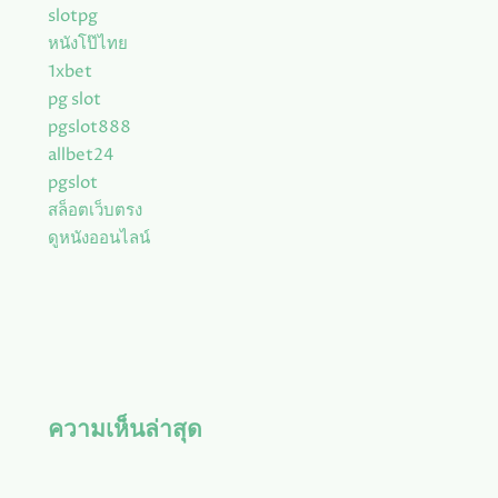
slotpg
หนังโป๊ไทย
1xbet
pg slot
pgslot888
allbet24
pgslot
สล็อตเว็บตรง
ดูหนังออนไลน์
ความเห็นล่าสุด