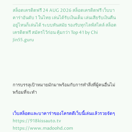
สล็อตเครดิตฟรี 24 AUG 2026 สล็อตเครดิตฟรี เว็บบา
คาร่าอันดับ 1 ในไทย เล่นได้รับเงินเต็ม เล่นเสียรับเงินคืน
อยู่ไหนก็เล่นได้ ระบบทันสมัย รองรับทุกไลฟ์สไตล์ สล็อต
เครดิตฟรี สมัครไว้ก่อน คุ้มกว่า Top 41 by Chi
Jin55.guru
การบรรลุเป้าหมายมักมาพร้อมกับการทำสิ่งที่ผู้คนอื่นไม่
พร้อมที่จะทำ
เว็บสล็อตและบาคาร่าของโครตดีเว็บนี้เล่นแล้วรวยจัดๆ
https://918kissauto.tv
https://www.madoohd.com