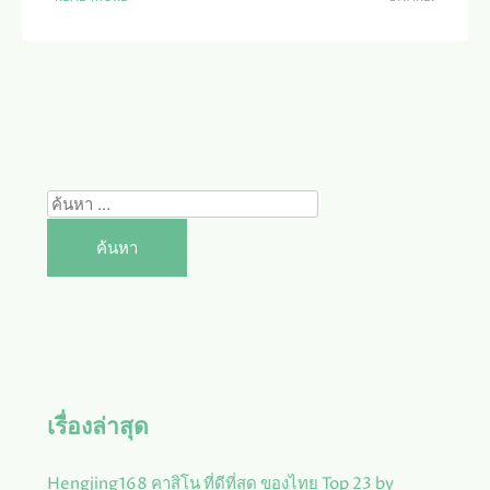
ค้นหา
สำหรับ:
เรื่องล่าสุด
Hengjing168 คาสิโน ที่ดีที่สุด ของไทย Top 23 by