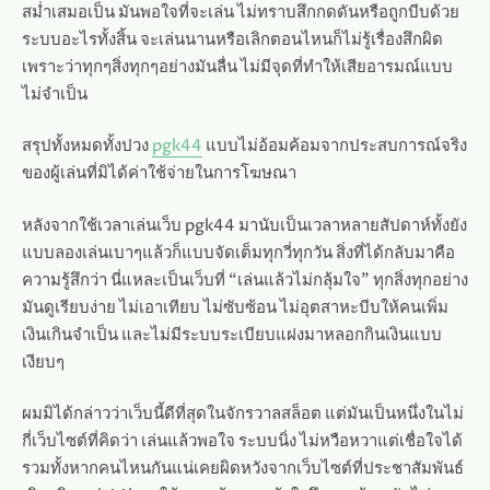
สม่ำเสมอเป็น มันพอใจที่จะเล่น ไม่ทราบสึกกดดันหรือถูกบีบด้วย
ระบบอะไรทั้งสิ้น จะเล่นนานหรือเลิกตอนไหนก็ไม่รู้เรื่องสึกผิด
เพราะว่าทุกๆสิ่งทุกๆอย่างมันลื่น ไม่มีจุดที่ทำให้เสียอารมณ์แบบ
ไม่จำเป็น
สรุปทั้งหมดทั้งปวง
pgk44
แบบไม่อ้อมค้อมจากประสบการณ์จริง
ของผู้เล่นที่มิได้ค่าใช้จ่ายในการโฆษณา
หลังจากใช้เวลาเล่นเว็บ pgk44 มานับเป็นเวลาหลายสัปดาห์ทั้งยัง
แบบลองเล่นเบาๆแล้วก็แบบจัดเต็มทุกวี่ทุกวัน สิ่งที่ได้กลับมาคือ
ความรู้สึกว่า นี่แหละเป็นเว็บที่ “เล่นแล้วไม่กลุ้มใจ” ทุกสิ่งทุกอย่าง
มันดูเรียบง่าย ไม่เอาเทียบ ไม่ซับซ้อน ไม่อุตสาหะบีบให้คนเพิ่ม
เงินเกินจำเป็น และไม่มีระบบระเบียบแฝงมาหลอกกินเงินแบบ
เงียบๆ
ผมมิได้กล่าวว่าเว็บนี้ดีที่สุดในจักรวาลสล็อต แต่มันเป็นหนึ่งในไม่
กี่เว็บไซต์ที่คิดว่า เล่นแล้วพอใจ ระบบนิ่ง ไม่หวือหวาแต่เชื่อใจได้
รวมทั้งหากคนไหนกันแน่เคยผิดหวังจากเว็บไซต์ที่ประชาสัมพันธ์